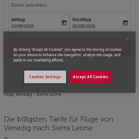
Zielort auswählen
Abflug
Rückflug
today
today
fc-booking-departure-date-aria-label
fc-booking-return-date-aria-label
15/08/2026
22/08/2026
Suchen
By clicking “Accept All Cookies”, you agree to the storing of cookies
on your device to enhance site navigation, analyze site usage, and
assist in our marketing efforts.
Cookies Settings
Accept All Cookies
Home
Flüge
Flüge nach Sierra Leone
Flüge Venedig - Sierra Leone
Die billigsten Tarife für Flüge von
Venedig nach Sierra Leone