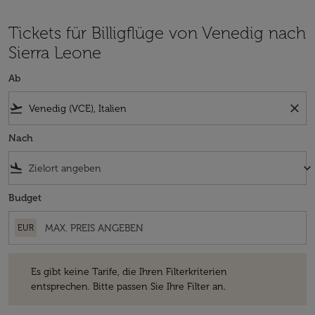
Tickets für Billigflüge von Venedig nach
Sierra Leone
Ab
flight_takeoff
close
Nach
flight_land
keyboard_arrow_down
Budget
EUR
Es gibt keine Tarife, die Ihren Filterkriterien entsprechen. Bitte passe
Es gibt keine Tarife, die Ihren Filterkriterien
entsprechen. Bitte passen Sie Ihre Filter an.