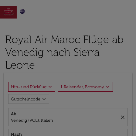

Royal Air Maroc Flüge ab
Venedig nach Sierra
Leone
expand_more
expand_more
Hin- und Rückflug
1 Reisender, Economy
expand_more
Gutscheincode
Ab
close
Venedig (VCE), Italien
Nach