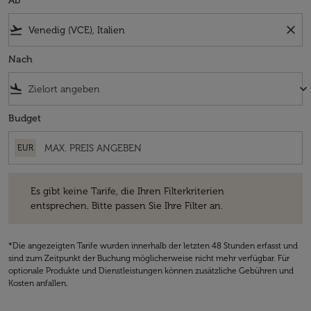
Ab
flight_takeoff
close
Nach
flight_land
keyboard_arrow_down
Budget
EUR
Es gibt keine Tarife, die Ihren Filterkriterien entsprechen. Bitte passe
Es gibt keine Tarife, die Ihren Filterkriterien
entsprechen. Bitte passen Sie Ihre Filter an.
*Die angezeigten Tarife wurden innerhalb der letzten 48 Stunden erfasst und
sind zum Zeitpunkt der Buchung möglicherweise nicht mehr verfügbar. Für
optionale Produkte und Dienstleistungen können zusätzliche Gebühren und
Kosten anfallen.