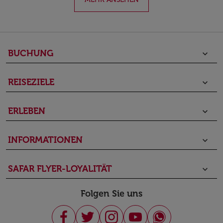
BUCHUNG
keyboard_arrow_down
REISEZIELE
keyboard_arrow_down
ERLEBEN
keyboard_arrow_down
INFORMATIONEN
keyboard_arrow_down
SAFAR FLYER-LOYALITÄT
keyboard_arrow_down
Folgen Sie uns