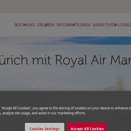
keyboard_arrow_down
keyboard_arrow_down
keyboard_arrow_down
keyboard_arrow_down
BUCHUNG
ERLEBEN
INFORMATIONEN
SAFAR FLYER-LOYAL
Zürich mit Royal Air Ma
more
expand_more
Gutscheincode
g “Accept All Cookies”, you agree to the storing of cookies on your device to enhance si
, analyze site usage, and assist in our marketing efforts.
Abflug
Rück
today
fc-booking-departure-date-aria-l
fc-bo
13/08/2026
20/0
Cookies Settings
Accept All Cookies