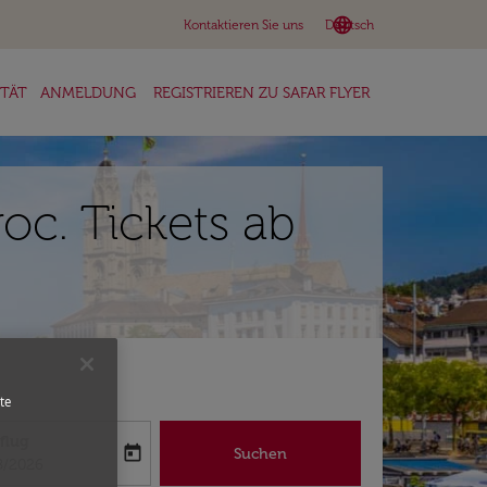
language
keyboard_arrow_down
Kontaktieren Sie uns
Deutsch
ITÄT
ANMELDUNG
REGISTRIEREN ZU SAFAR FLYER
roc. Tickets ab
te
flug
today
Suchen
abel
oking-return-date-aria-label
8/2026