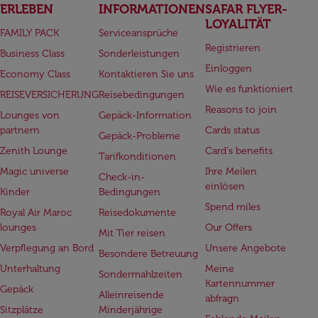
ERLEBEN
INFORMATIONEN
SAFAR FLYER-
LOYALITÄT
FAMILY PACK
Serviceansprüche
Registrieren
Business Class
Sonderleistungen
Einloggen
Economy Class
Kontaktieren Sie uns
Wie es funktioniert
REISEVERSICHERUNG
Reisebedingungen
Reasons to join
Lounges von
Gepäck-Information
partnern
Cards status
Gepäck-Probleme
Zenith Lounge
Card's benefits
Tarifkonditionen
Magic universe
Ihre Meilen
Check-in-
einlösen
Kinder
Bedingungen
Spend miles
Royal Air Maroc
Reisedokumente
lounges
Our Offers
Mit Tier reisen
Verpflegung an Bord
Unsere Angebote
Besondere Betreuung
Unterhaltung
Meine
Sondermahlzeiten
Kartennummer
Gepäck
Alleinreisende
abfragn
Sitzplätze
Minderjährige