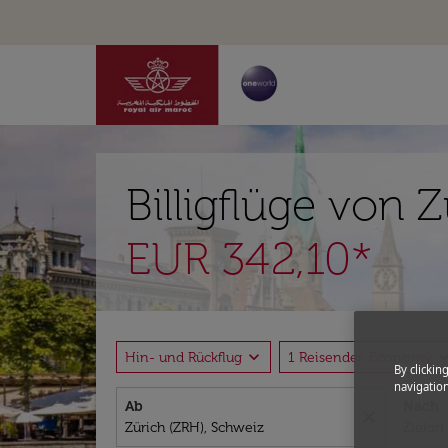
Billigflüge von 
EUR 342,10*
expand_more
expand_
Hin- und Rückflug
1 Reisender, Economy
By clickin
navigation
Ab
Nach
close