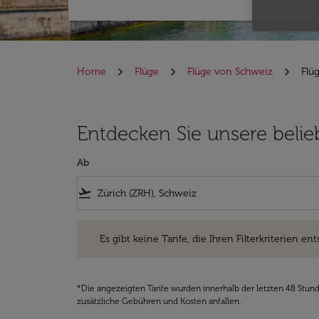
Home
Flüge
Flüge von Schweiz
Flü
Entdecken Sie unsere belieb
Ab
flight_takeoff
Es gibt keine Tarife, die Ihren Filterkriterien entsprec
Es gibt keine Tarife, die Ihren Filterkriterien ent
*Die angezeigten Tarife wurden innerhalb der letzten 48 Stun
zusätzliche Gebühren und Kosten anfallen.