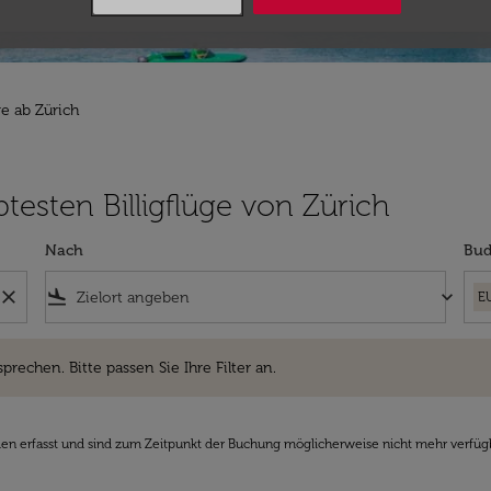
ge ab Zürich
testen Billigflüge von Zürich
Nach
Bud
close
flight_land
keyboard_arrow_down
E
hen. Bitte passen Sie Ihre Filter an.
sprechen. Bitte passen Sie Ihre Filter an.
den erfasst und sind zum Zeitpunkt der Buchung möglicherweise nicht mehr verfüg