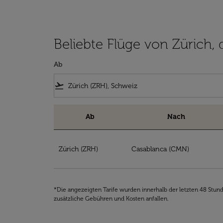
Beliebte Flüge von Zürich, 
Ab
flight_takeoff
Ab
Nach
Beliebte Flüge von Zürich, die für Sie interes
Zürich (ZRH)
Casablanca (CMN)
*Die angezeigten Tarife wurden innerhalb der letzten 48 Stun
zusätzliche Gebühren und Kosten anfallen.