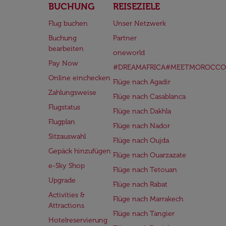
BUCHUNG
REISEZIELE
Flug buchen
Unser Netzwerk
Buchung
Partner
bearbeiten
oneworld
Pay Now
#DREAMAFRICA#MEETMOROCCO
Online einchecken
Flüge nach Agadir
Zahlungsweise
Flüge nach Casablanca
Flugstatus
Flüge nach Dakhla
Flugplan
Flüge nach Nador
Sitzauswahl
Flüge nach Oujda
Gepäck hinzufügen
Flüge nach Ouarzazate
e-Sky Shop
Flüge nach Tetouan
Upgrade
Flüge nach Rabat
Activities &
Flüge nach Marrakech
Attractions
Flüge nach Tangier
Hotelreservierung