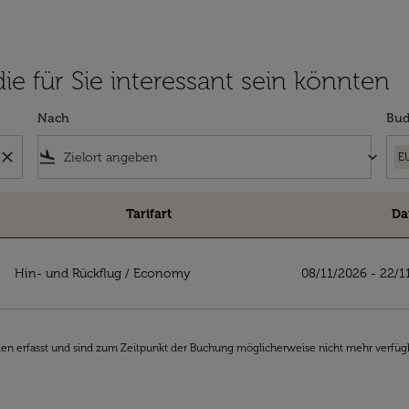
die für Sie interessant sein könnten
Nach
Bud
close
flight_land
keyboard_arrow_down
E
Tarifart
Da
sant sein könnten
Hin- und Rückflug
/
Economy
08/11/2026 - 22/1
den erfasst und sind zum Zeitpunkt der Buchung möglicherweise nicht mehr verfüg