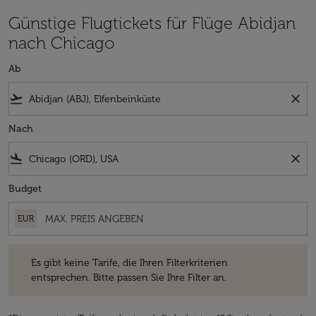
Günstige Flugtickets für Flüge Abidjan
nach Chicago
Ab
flight_takeoff
close
Nach
flight_land
close
Budget
EUR
Es gibt keine Tarife, die Ihren Filterkriterien entsprechen. Bitte passe
Es gibt keine Tarife, die Ihren Filterkriterien
entsprechen. Bitte passen Sie Ihre Filter an.