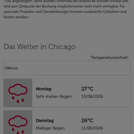
*Die angezeigten Tarife wurden innerhalb der letzten 48 Stunden erfasst und
sind zum Zeitpunkt der Buchung möglicherweise nicht mehr verfügbar. Für
optionale Produkte und Dienstleistungen können zusätzliche Gebühren und
Kosten anfallen.
Das Wetter in Chicago
Temperatureinheit
:
Weather unit option Celsius Selected
keyboard_arrow_down
Celsius
27°C
Montag
Sehr starker Regen
10/08/2026
26°C
Dienstag
Mäßiger Regen
11/08/2026