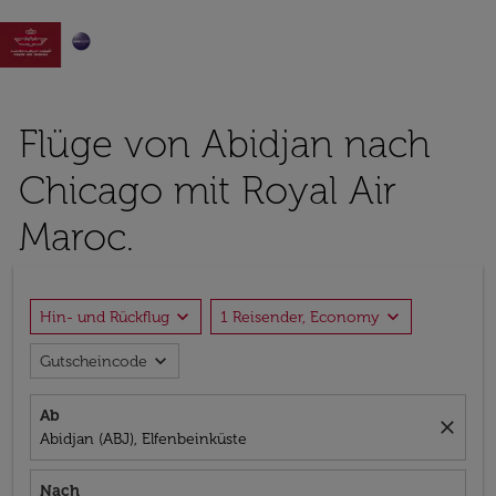

Flüge von Abidjan nach
Chicago mit Royal Air
Maroc.
expand_more
expand_more
Hin- und Rückflug
1 Reisender, Economy
expand_more
Gutscheincode
Ab
close
Abidjan (ABJ), Elfenbeinküste
Nach