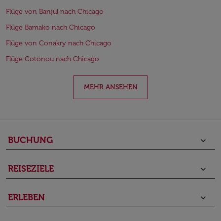
Flüge von Banjul nach Chicago
Flüge Bamako nach Chicago
Flüge von Conakry nach Chicago
Flüge Cotonou nach Chicago
MEHR ANSEHEN
BUCHUNG
keyboard_arrow_down
REISEZIELE
keyboard_arrow_down
ERLEBEN
keyboard_arrow_down