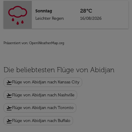
28°C
Sonntag
Leichter Regen
16/08/2026
Präsentiert von
: OpenWeatherMap.org
Die beliebtesten Flüge von Abidjan
flight_takeoff
Flüge von Abidjan nach Kansas City
flight_takeoff
Flüge von Abidjan nach Nashville
flight_takeoff
Flüge von Abidjan nach Toronto
flight_takeoff
Flüge von Abidjan nach Buffalo