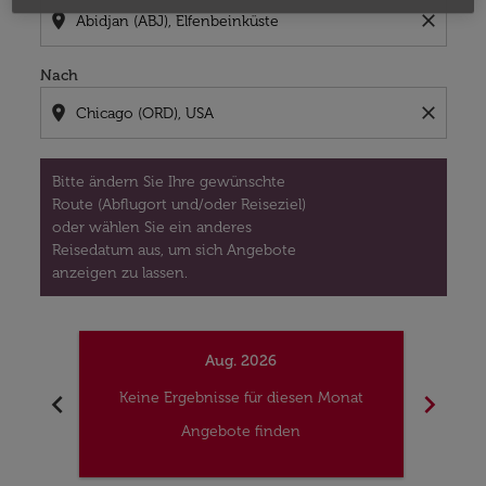
location_on
close
Nach
location_on
close
Bitte ändern Sie Ihre gewünschte
Route (Abflugort und/oder Reiseziel)
oder wählen Sie ein anderes
Reisedatum aus, um sich Angebote
anzeigen zu lassen.
Aug. 2026
chevron_left
chevron_right
Keine Ergebnisse für diesen Monat
Kei
Angebote finden