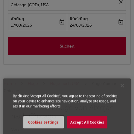
close
Chicago (ORD), USA
Abflug
Rückflug
today
today
fc-booking-departure-date-aria-label
fc-booking-return-date-aria-label
17/08/2026
24/08/2026
Suchen
Home
Flüge
Flüge nach USA
Flüge Abidjan -
Chicago
By clicking “Accept All Cookies”, you agree to the storing of cookies
on your device to enhance site navigation, analyze site usage, and
Die nächsten Flüge von Abidjan
Bitte ändern Sie Ihre gewünschte Route (Abflugort un
assist in our marketing efforts.
nach Chicago
Cookies Settings
Accept All Cookies
Von