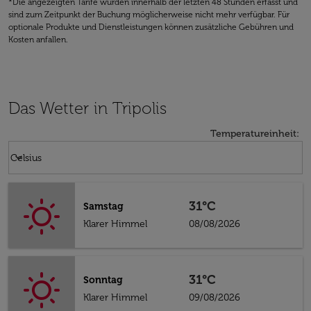
*Die angezeigten Tarife wurden innerhalb der letzten 48 Stunden erfasst und
sind zum Zeitpunkt der Buchung möglicherweise nicht mehr verfügbar. Für
optionale Produkte und Dienstleistungen können zusätzliche Gebühren und
Kosten anfallen.
Das Wetter in Tripolis
Temperatureinheit
:
Weather unit option Celsius Selected
keyboard_arrow_down
Celsius
31°C
Samstag
Klarer Himmel
08/08/2026
31°C
Sonntag
Klarer Himmel
09/08/2026