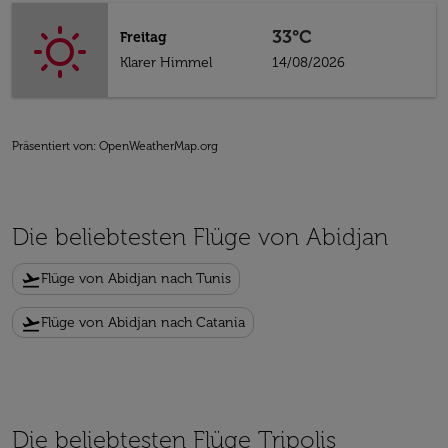
33°C
Freitag
Klarer Himmel
14/08/2026
Präsentiert von
: OpenWeatherMap.org
Die beliebtesten Flüge von Abidjan
flight_takeoff
Flüge von Abidjan nach Tunis
flight_takeoff
Flüge von Abidjan nach Catania
Die beliebtesten Flüge Tripolis