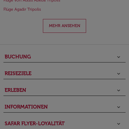
Flüge von Addis Abeba Tripolis
Flüge Agadir Tripolis
MEHR ANSEHEN
BUCHUNG
keyboard_arrow_down
REISEZIELE
keyboard_arrow_down
ERLEBEN
keyboard_arrow_down
INFORMATIONEN
keyboard_arrow_down
SAFAR FLYER-LOYALITÄT
keyboard_arrow_down