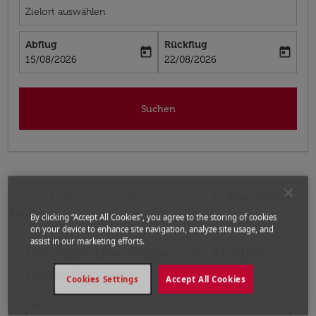
Zielort auswählen
Abflug
Rückflug
today
today
fc-booking-departure-date-aria-label
fc-booking-return-date-aria-label
15/08/2026
22/08/2026
Suchen
Home
Flüge
Flüge nach Libyen
Flüge Abidjan -
Tripolis
By clicking “Accept All Cookies”, you agree to the storing of cookies
on your device to enhance site navigation, analyze site usage, and
assist in our marketing efforts.
Die nächsten Flüge von Abidjan
Bitte ändern Sie Ihre gewünschte Route (Abflugort un
nach Tripolis
Cookies Settings
Accept All Cookies
Von