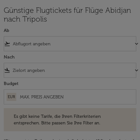
Günstige Flugtickets für Flüge Abidjan
nach Tripolis
Ab
flight_takeoff
keyboard_arrow_down
Nach
flight_land
keyboard_arrow_down
Budget
EUR
Es gibt keine Tarife, die Ihren Filterkriterien entsprechen. Bitte passe
Es gibt keine Tarife, die Ihren Filterkriterien
entsprechen. Bitte passen Sie Ihre Filter an.