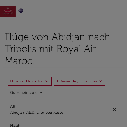

Flüge von Abidjan nach
Tripolis mit Royal Air
Maroc.
expand_more
expand_more
Hin- und Rückflug
1 Reisender, Economy
expand_more
Gutscheincode
Ab
close
Abidjan (ABJ), Elfenbeinküste
Nach