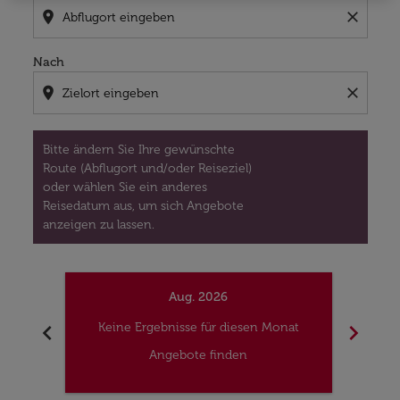
location_on
close
Nach
location_on
close
Bitte ändern Sie Ihre gewünschte
Route (Abflugort und/oder Reiseziel)
oder wählen Sie ein anderes
Reisedatum aus, um sich Angebote
anzeigen zu lassen.
Aug. 2026
chevron_left
chevron_right
Keine Ergebnisse für diesen Monat
Kei
Angebote finden