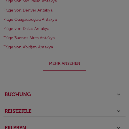
Flüge von Sao Paulo Antakya
Flüge von Denver Antakya
Flüge Ouagadougou Antakya
Flüge von Dallas Antakya
Flüge Buenos Aires Antakya
Flüge von Abidjan Antakya
MEHR ANSEHEN
BUCHUNG
keyboard_arrow_down
REISEZIELE
keyboard_arrow_down
ERLEBEN
keyboard_arrow_down