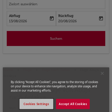
Zielort auswählen
Abflug
Rückflug
today
today
fc-booking-departure-date-aria-label
fc-booking-return-date-aria-label
13/08/2026
20/08/2026
Suchen
Home
Flüge
Flüge nach Türkei
Flüge Abuja -
Antakya
By clicking “Accept All Cookies”, you agree to the storing of cookies
on your device to enhance site navigation, analyze site usage, and
Die nächsten Flüge von Abuja
Bitte ändern Sie Ihre gewünschte Route (Abflugort un
assist in our marketing efforts.
nach Antakya
Cookies Settings
Accept All Cookies
Von