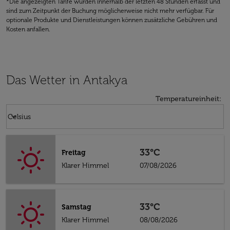
*Die angezeigten Tarife wurden innerhalb der letzten 48 Stunden erfasst und
sind zum Zeitpunkt der Buchung möglicherweise nicht mehr verfügbar. Für
optionale Produkte und Dienstleistungen können zusätzliche Gebühren und
Kosten anfallen.
Das Wetter in Antakya
Temperatureinheit
:
Weather unit option Celsius Selected
keyboard_arrow_down
Celsius
33°C
Freitag
Klarer Himmel
07/08/2026
33°C
Samstag
Klarer Himmel
08/08/2026