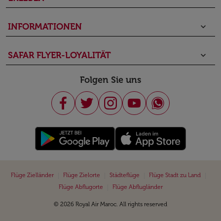
INFORMATIONEN
keyboard_arrow_down
SAFAR FLYER-LOYALITÄT
keyboard_arrow_down
Folgen Sie uns
|
|
|
|
Flüge Zielländer
Flüge Zielorte
Städteflüge
Flüge Stadt zu Land
|
Flüge Abflugorte
Flüge Abflugländer
© 2026 Royal Air Maroc. All rights reserved