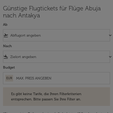
Günstige Flugtickets für Flüge Abuja
nach Antakya
Ab
flight_takeoff
keyboard_arrow_down
Nach
flight_land
keyboard_arrow_down
Budget
EUR
Es gibt keine Tarife, die Ihren Filterkriterien entsprechen. Bitte passe
Es gibt keine Tarife, die Ihren Filterkriterien
entsprechen. Bitte passen Sie Ihre Filter an.