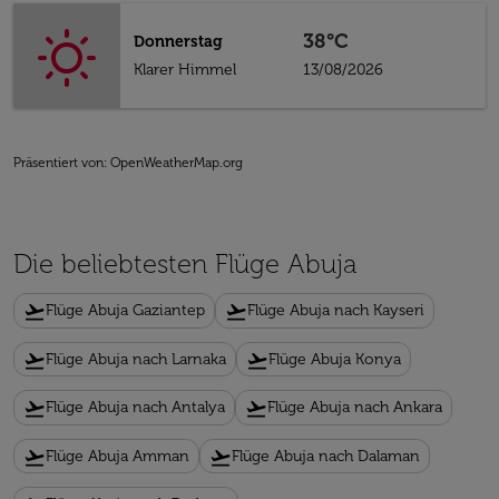
38°C
Donnerstag
Klarer Himmel
13/08/2026
Präsentiert von
: OpenWeatherMap.org
Die beliebtesten Flüge Abuja
flight_takeoff
flight_takeoff
Flüge Abuja Gaziantep
Flüge Abuja nach Kayseri
flight_takeoff
flight_takeoff
Flüge Abuja nach Larnaka
Flüge Abuja Konya
flight_takeoff
flight_takeoff
Flüge Abuja nach Antalya
Flüge Abuja nach Ankara
flight_takeoff
flight_takeoff
Flüge Abuja Amman
Flüge Abuja nach Dalaman