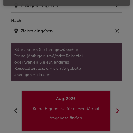
location_on
close
Nach
location_on
close
Bitte ändern Sie Ihre gewünschte
Route (Abflugort und/oder Reiseziel)
oder wählen Sie ein anderes
Reisedatum aus, um sich Angebote
anzeigen zu lassen.
Aug. 2026
chevron_left
chevron_right
Keine Ergebnisse für diesen Monat
Kei
Angebote finden