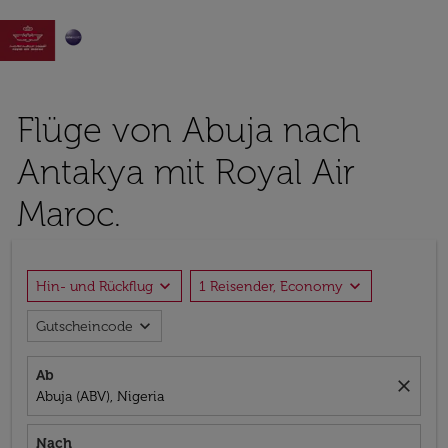

Flüge von Abuja nach
Antakya mit Royal Air
Maroc.
expand_more
expand_more
Hin- und Rückflug
1 Reisender, Economy
expand_more
Gutscheincode
Ab
close
Abuja (ABV), Nigeria
Nach