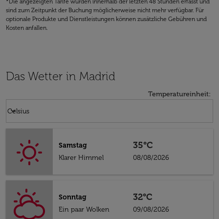
*Die angezeigten Tarife wurden innerhalb der letzten 48 Stunden erfasst und
sind zum Zeitpunkt der Buchung möglicherweise nicht mehr verfügbar. Für
optionale Produkte und Dienstleistungen können zusätzliche Gebühren und
Kosten anfallen.
Das Wetter in Madrid
Temperatureinheit
:
Weather unit option Celsius Selected
keyboard_arrow_down
Celsius
35°C
Samstag
Klarer Himmel
08/08/2026
32°C
Sonntag
Ein paar Wolken
09/08/2026