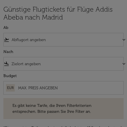
Günstige Flugtickets für Flüge Addis
Abeba nach Madrid
Ab
flight_takeoff
keyboard_arrow_down
Nach
flight_land
keyboard_arrow_down
Budget
EUR
Es gibt keine Tarife, die Ihren Filterkriterien entsprechen. Bitte passe
Es gibt keine Tarife, die Ihren Filterkriterien
entsprechen. Bitte passen Sie Ihre Filter an.