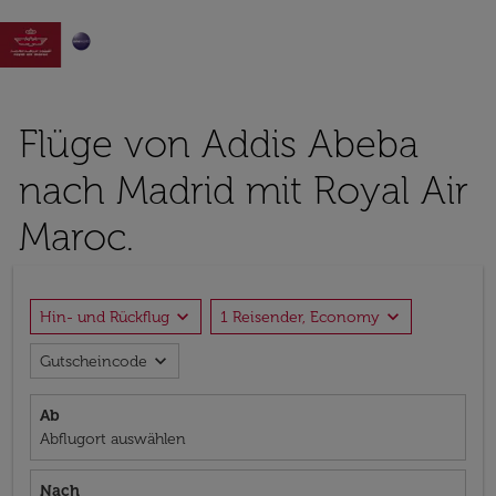

Flüge von Addis Abeba
nach Madrid mit Royal Air
Maroc.
expand_more
expand_more
Hin- und Rückflug
1 Reisender, Economy
expand_more
Gutscheincode
Ab
Abflugort auswählen
Nach