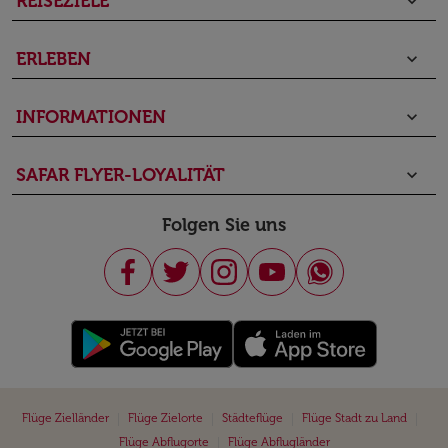
REISEZIELE
keyboard_arrow_down
ERLEBEN
keyboard_arrow_down
INFORMATIONEN
keyboard_arrow_down
SAFAR FLYER-LOYALITÄT
keyboard_arrow_down
Folgen Sie uns
|
|
|
|
Flüge Zielländer
Flüge Zielorte
Städteflüge
Flüge Stadt zu Land
|
Flüge Abflugorte
Flüge Abflugländer