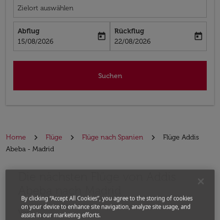
Zielort auswählen
Abflug
Rückflug
today
today
fc-booking-departure-date-aria-label
fc-booking-return-date-aria-label
15/08/2026
22/08/2026
Suchen
Home
Flüge
Flüge nach Spanien
Flüge Addis
Abeba - Madrid
Die nächsten Flüge von Addis
Bitte ändern Sie Ihre gewünschte Route (Abflugort un
Abeba nach Madrid
By clicking “Accept All Cookies”, you agree to the storing of cookies
on your device to enhance site navigation, analyze site usage, and
Von
assist in our marketing efforts.