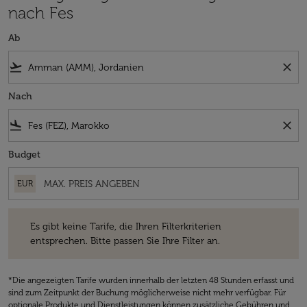
nach Fes
Ab
flight_takeoff
close
Nach
flight_land
close
Budget
EUR
Es gibt keine Tarife, die Ihren Filterkriterien entsprechen. Bitte passe
Es gibt keine Tarife, die Ihren Filterkriterien
entsprechen. Bitte passen Sie Ihre Filter an.
*Die angezeigten Tarife wurden innerhalb der letzten 48 Stunden erfasst und
sind zum Zeitpunkt der Buchung möglicherweise nicht mehr verfügbar. Für
optionale Produkte und Dienstleistungen können zusätzliche Gebühren und