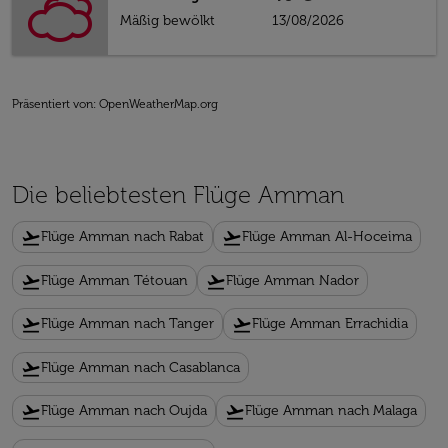
Mäßig bewölkt
13/08/2026
Präsentiert von
: OpenWeatherMap.org
Die beliebtesten Flüge Amman
flight_takeoff
flight_takeoff
Flüge Amman nach Rabat
Flüge Amman Al-Hoceima
flight_takeoff
flight_takeoff
Flüge Amman Tétouan
Flüge Amman Nador
flight_takeoff
flight_takeoff
Flüge Amman nach Tanger
Flüge Amman Errachidia
flight_takeoff
Flüge Amman nach Casablanca
flight_takeoff
flight_takeoff
Flüge Amman nach Oujda
Flüge Amman nach Malaga