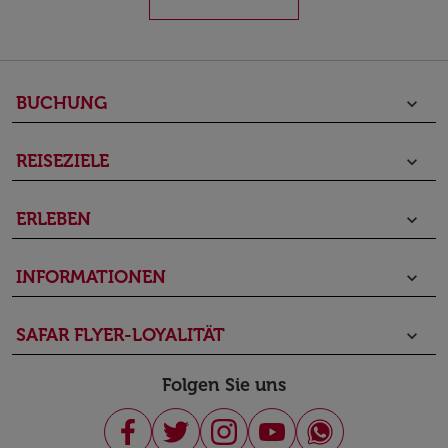
BUCHUNG
keyboard_arrow_down
REISEZIELE
keyboard_arrow_down
ERLEBEN
keyboard_arrow_down
INFORMATIONEN
keyboard_arrow_down
SAFAR FLYER-LOYALITÄT
keyboard_arrow_down
Folgen Sie uns