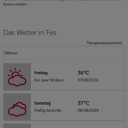
Kosten anfallen.
Das Wetter in Fes
Temperatureinheit
:
Weather unit option Celsius Selected
keyboard_arrow_down
Celsius
36°C
Freitag
Ein paar Wolken
07/08/2026
37°C
Samstag
Mäßig bewölkt
08/08/2026