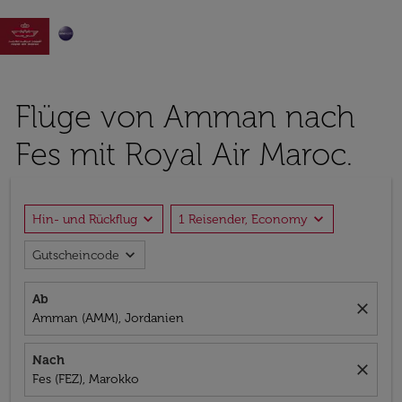

Flüge von Amman nach
Fes mit Royal Air Maroc.
expand_more
expand_more
Hin- und Rückflug
1 Reisender, Economy
expand_more
Gutscheincode
Ab
close
Amman (AMM), Jordanien
Nach
close
Fes (FEZ), Marokko