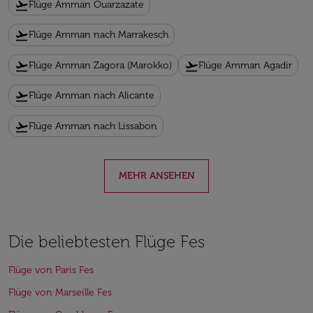
flight_takeoff
Flüge Amman Ouarzazate
flight_takeoff
Flüge Amman nach Marrakesch
flight_takeoff
flight_takeoff
Flüge Amman Zagora (Marokko)
Flüge Amman Agadir
flight_takeoff
Flüge Amman nach Alicante
flight_takeoff
Flüge Amman nach Lissabon
MEHR ANSEHEN
Die beliebtesten Flüge Fes
Flüge von Paris Fes
Flüge von Marseille Fes