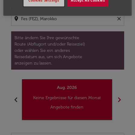
Cookies Settings
Accept All Cookies
Nach
location_on
close
Bitte ändern Sie Ihre gewünschte
Route (Abflugort und/oder Reiseziel)
oder wählen Sie ein anderes
Reisedatum aus, um sich Angebote
anzeigen zu lassen.
Aug. 2026
chevron_left
chevron_right
Keine Ergebnisse für diesen Monat
Kei
Angebote finden