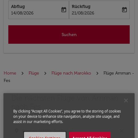
Abflug
Rückflug
today
today
fc-booking-departure-date-aria-label
fc-booking-return-date-aria-label
14/08/2026
21/08/2026
Suchen
Home
Flüge
Flüge nach Marokko
Flüge Amman -
Fes
Die nächsten Flüge von Amman
Bitte ändern Sie Ihre gewünschte Route (Abflugort un
nach Fes
By clicking “Accept All Cookies”, you agree to the storing of cookies
on your device to enhance site navigation, analyze site usage, and
Von
assist in our marketing efforts.
location_on
close