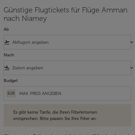
Günstige Flugtickets für Flüge Amman
nach Niamey
Ab
flight_takeoff
keyboard_arrow_down
Nach
flight_land
keyboard_arrow_down
Budget
EUR
Es gibt keine Tarife, die Ihren Filterkriterien entsprechen. Bitte passe
Es gibt keine Tarife, die Ihren Filterkriterien
entsprechen. Bitte passen Sie Ihre Filter an.