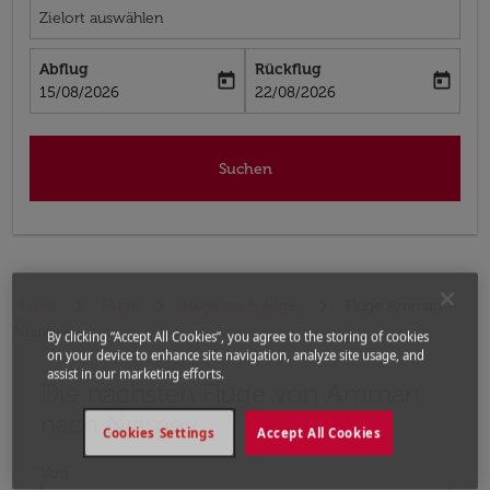
Zielort auswählen
Abflug
Rückflug
today
today
fc-booking-departure-date-aria-label
fc-booking-return-date-aria-label
15/08/2026
22/08/2026
Suchen
Home
Flüge
Flüge nach Niger
Flüge Amman -
Niamey
By clicking “Accept All Cookies”, you agree to the storing of cookies
on your device to enhance site navigation, analyze site usage, and
assist in our marketing efforts.
Die nächsten Flüge von Amman
Bitte ändern Sie Ihre gewünschte Route (Abflugort un
nach Niamey
Cookies Settings
Accept All Cookies
Von