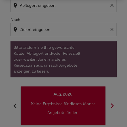
location_on
close
Nach
location_on
close
Bitte ändern Sie Ihre gewünschte
Route (Abflugort und/oder Reiseziel)
oder wählen Sie ein anderes
Reisedatum aus, um sich Angebote
anzeigen zu lassen.
Aug. 2026
chevron_left
chevron_right
Keine Ergebnisse für diesen Monat
Kei
Angebote finden