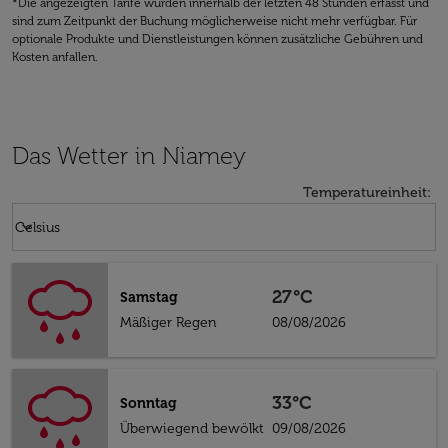
*Die angezeigten Tarife wurden innerhalb der letzten 48 Stunden erfasst und
sind zum Zeitpunkt der Buchung möglicherweise nicht mehr verfügbar. Für
optionale Produkte und Dienstleistungen können zusätzliche Gebühren und
Kosten anfallen.
Das Wetter in Niamey
Temperatureinheit
:
Weather unit option Celsius Selected
keyboard_arrow_down
Celsius
27°C
Samstag
Mäßiger Regen
08/08/2026
33°C
Sonntag
Überwiegend bewölkt
09/08/2026