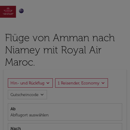

Flüge von Amman nach
Niamey mit Royal Air
Maroc.
expand_more
expand_more
Hin- und Rückflug
1 Reisender, Economy
expand_more
Gutscheincode
Ab
Abflugort auswählen
Nach