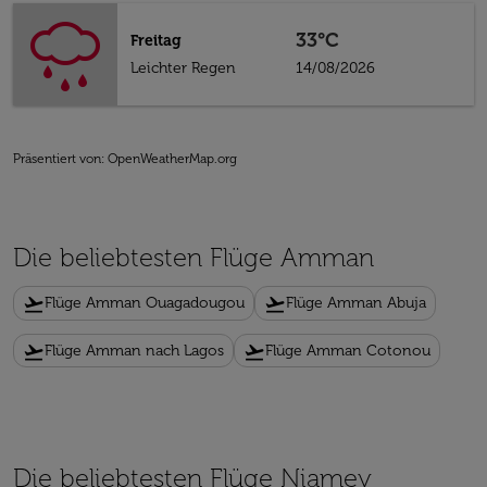
33°C
Freitag
Leichter Regen
14/08/2026
Präsentiert von
: OpenWeatherMap.org
Die beliebtesten Flüge Amman
flight_takeoff
flight_takeoff
Flüge Amman Ouagadougou
Flüge Amman Abuja
flight_takeoff
flight_takeoff
Flüge Amman nach Lagos
Flüge Amman Cotonou
Die beliebtesten Flüge Niamey