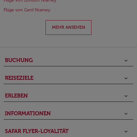
Flüge von London Niamey
Flüge von Genf Niamey
MEHR ANSEHEN
BUCHUNG
keyboard_arrow_down
REISEZIELE
keyboard_arrow_down
ERLEBEN
keyboard_arrow_down
INFORMATIONEN
keyboard_arrow_down
SAFAR FLYER-LOYALITÄT
keyboard_arrow_down