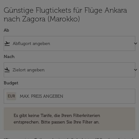
Günstige Flugtickets für Flüge Ankara
nach Zagora (Marokko)
Ab
flight_takeoff
keyboard_arrow_down
Nach
flight_land
keyboard_arrow_down
Budget
EUR
Es gibt keine Tarife, die Ihren Filterkriterien entsprechen. Bitte passe
Es gibt keine Tarife, die Ihren Filterkriterien
entsprechen. Bitte passen Sie Ihre Filter an.