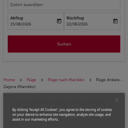
Zielort auswählen
Abflug
Rückflug
today
today
fc-booking-departure-date-aria-label
fc-booking-return-date-aria-label
15/08/2026
22/08/2026
Suchen
Home
Flüge
Flüge nach Marokko
Flüge Ankara -
Zagora (Marokko)
Die nächsten Flüge von Ankara
Bitte ändern Sie Ihre gewünschte Route (Abflugort un
nach Zagora (Marokko)
By clicking “Accept All Cookies”, you agree to the storing of cookies
on your device to enhance site navigation, analyze site usage, and
assist in our marketing efforts.
Von