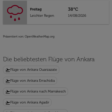
38°C
Freitag
Leichter Regen
14/08/2026
Präsentiert von
: OpenWeatherMap.org
Die beliebtesten Flüge von Ankara
flight_takeoff
Flüge von Ankara Ouarzazate
flight_takeoff
Flüge von Ankara Errachidia
flight_takeoff
Flüge von Ankara nach Marrakesch
flight_takeoff
Flüge von Ankara Agadir