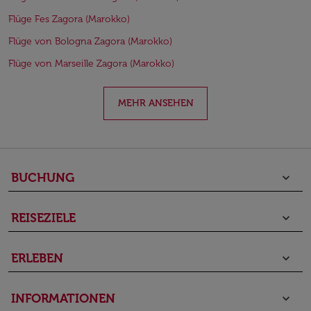
Flüge Fes Zagora (Marokko)
Flüge von Bologna Zagora (Marokko)
Flüge von Marseille Zagora (Marokko)
MEHR ANSEHEN
BUCHUNG
keyboard_arrow_down
REISEZIELE
keyboard_arrow_down
ERLEBEN
keyboard_arrow_down
INFORMATIONEN
keyboard_arrow_down