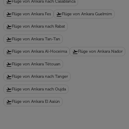
flight_takeoff
Flüge von Ankara nach Casablanca
flight_takeoff
flight_takeoff
Flüge von Ankara Fes
Flüge von Ankara Guelmim
flight_takeoff
Flüge von Ankara nach Rabat
flight_takeoff
Flüge von Ankara Tan-Tan
flight_takeoff
flight_takeoff
Flüge von Ankara Al-Hoceima
Flüge von Ankara Nador
flight_takeoff
Flüge von Ankara Tétouan
flight_takeoff
Flüge von Ankara nach Tanger
flight_takeoff
Flüge von Ankara nach Oujda
flight_takeoff
Flüge von Ankara El Aaiún