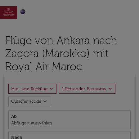

Flüge von Ankara nach
Zagora (Marokko) mit
Royal Air Maroc.
expand_more
expand_more
Hin- und Rückflug
1 Reisender, Economy
expand_more
Gutscheincode
Ab
Abflugort auswählen
Nach