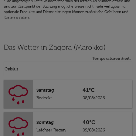
*Die angezeigten Tarife wurden innerhalb der letzten 48 Stunden erfasst und
sind zum Zeitpunkt der Buchung möglicherweise nicht mehr verfügbar. Für
optionale Produkte und Dienstleistungen können zusätzliche Gebühren und
Kosten anfallen.
Das Wetter in Zagora (Marokko)
Temperatureinheit
:
Weather unit option Celsius Selected
keyboard_arrow_down
Celsius
41°C
Samstag
Bedeckt
08/08/2026
40°C
Sonntag
Leichter Regen
09/08/2026