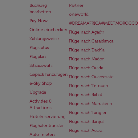
Buchung
Partner
bearbeiten
oneworld
Pay Now
#DREAMAFRICA#MEETMOROCCO
Online einchecken
Flüge nach Agadir
Zahlungsweise
Flüge nach Casablanca
Flugstatus
Flüge nach Dakhla
Flugplan
Flüge nach Nador
Sitzauswahl
Flüge nach Oujda
Gepäck hinzufügen
Flüge nach Ouarzazate
e-Sky Shop
Flüge nach Tetouan
Upgrade
Flüge nach Rabat
Activities &
Flüge nach Marrakech
Attractions
Flüge nach Tangier
Hotelreservierung
Flüge nach Banjul
Flughafentransfer
Flüge nach Accra
Auto mieten