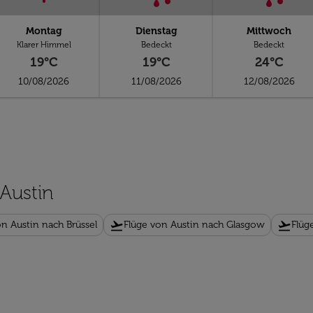
Montag
Dienstag
Mittwoch
Klarer Himmel
Bedeckt
Bedeckt
19°C
19°C
24°C
10/08/2026
11/08/2026
12/08/2026
 Austin
flight_takeoff
flight_takeoff
on Austin nach Brüssel
Flüge von Austin nach Glasgow
Flüg