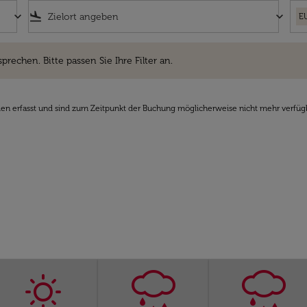
keyboard_arrow_down
flight_land
keyboard_arrow_down
E
hen. Bitte passen Sie Ihre Filter an.
sprechen. Bitte passen Sie Ihre Filter an.
den erfasst und sind zum Zeitpunkt der Buchung möglicherweise nicht mehr verfüg