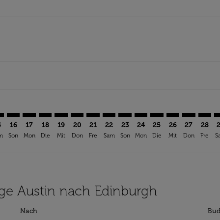
imer. Angebote finden
sclaimer. Angebote finden
s-disclaimer. Angebote finden
offers-disclaimer. Angebote finden
iew-offers-disclaimer. Angebote finden
mp-view-offers-disclaimer. Angebote finden
I: cmp-view-offers-disclaimer. Angebote finden
S–EDI: cmp-view-offers-disclaimer. Angebote finden
AUS–EDI: cmp-view-offers-disclaimer. Angebote finden
AUS–EDI: cmp-view-offers-disclaimer. Angebote finde
AUS–EDI: cmp-view-offers-disclaimer. Angebote 
AUS–EDI: cmp-view-offers-disclaimer. Angeb
AUS–EDI: cmp-view-offers-disclaimer. A
AUS–EDI: cmp-view-offers-disclaime
AUS–EDI: cmp-view-offers-discl
AUS–EDI: cmp-view-offers-d
AUS–EDI: cmp-view-offe
AUS–EDI: cmp-view-
AUS–EDI: cmp-
AUS–EDI: 
AUS–E
A
5
16
17
18
19
20
21
22
23
24
25
26
27
28
m
Son
Mon
Die
Mit
Don
Fre
Sam
Son
Mon
Die
Mit
Don
Fre
S
lüge Austin nach Edinburgh
Nach
Bud