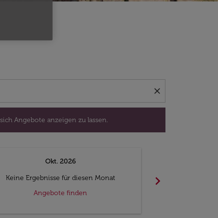
isedatum aus, um sich Angebote anzeigen zu lassen.
close
 sich Angebote anzeigen zu lassen.
Okt. 2026
N
chevron_right
Keine Ergebnisse für diesen Monat
Keine Ergebn
Angebote finden
Ange