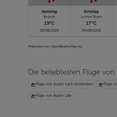
Samstag
Sonntag
Bedeckt
Leichter Regen
19°C
17°C
08/08/2026
09/08/2026
Präsentiert von
: OpenWeatherMap.org
Die beliebtesten Flüge von
flight_takeoff
flight_takeoff
Flüge von Austin nach Amsterdam
Flüge v
flight_takeoff
Flüge von Austin Lille