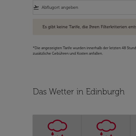
flight_takeoff
Es gibt keine Tarife, die Ihren Filterkriterien entsprec
Es gibt keine Tarife, die Ihren Filterkriterien ent
*Die angezeigten Tarife wurden innerhalb der letzten 48 Stun
zusätzliche Gebühren und Kosten anfallen.
Das Wetter in Edinburgh