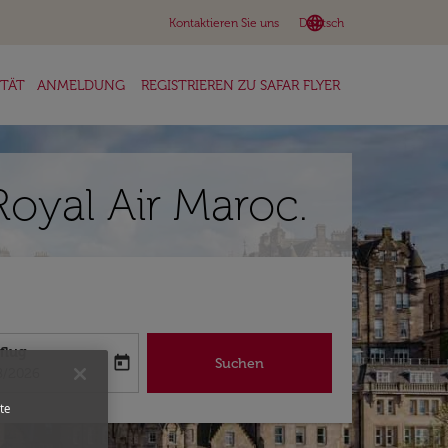
language
keyboard_arrow_down
Kontaktieren Sie uns
Deutsch
ITÄT
ANMELDUNG
REGISTRIEREN ZU SAFAR FLYER
oyal Air Maroc.
flug
today
Suchen
abel
oking-return-date-aria-label
8/2026
te