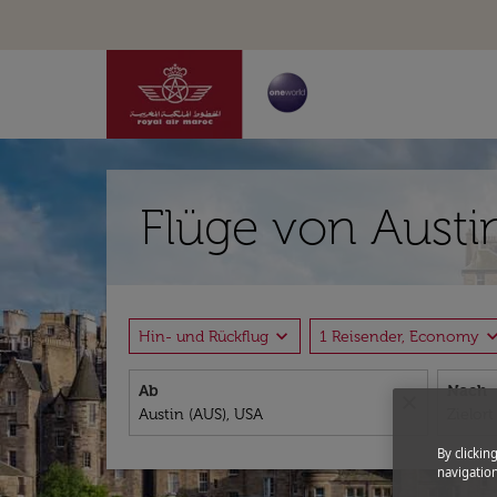
Flüge von Austi
expand_more
expand_
Hin- und Rückflug
1 Reisender, Economy
Ab
Nach
close
By clickin
navigation