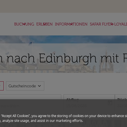
keyboard_arrow_down
keyboard_arrow_down
keyboard_arrow_down
keyboard_arrow_down
BUCHUNG
ERLEBEN
INFORMATIONEN
SAFAR FLYER-LOYAL
n nach Edinburgh mit R
more
expand_more
Gutscheincode
Abflug
Rück
today
fc-booking-departure-date-aria-l
fc-bo
15/08/2026
22/0
g “Accept All Cookies”, you agree to the storing of cookies on your device to enhance si
, analyze site usage, and assist in our marketing efforts.