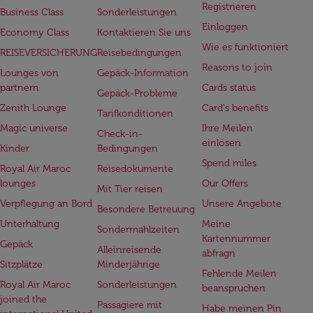
Registrieren
Business Class
Sonderleistungen
Einloggen
Economy Class
Kontaktieren Sie uns
Wie es funktioniert
REISEVERSICHERUNG
Reisebedingungen
Reasons to join
Lounges von
Gepäck-Information
partnern
Cards status
Gepäck-Probleme
Zenith Lounge
Card's benefits
Tarifkonditionen
Magic universe
Ihre Meilen
Check-in-
einlösen
Kinder
Bedingungen
Spend miles
Royal Air Maroc
Reisedokumente
lounges
Our Offers
Mit Tier reisen
Verpflegung an Bord
Unsere Angebote
Besondere Betreuung
Unterhaltung
Meine
Sondermahlzeiten
Kartennummer
Gepäck
Alleinreisende
abfragn
Sitzplätze
Minderjährige
Fehlende Meilen
Royal Air Maroc
Sonderleistungen
beanspruchen
joined the
Passagiere mit
Habe meinen Pin