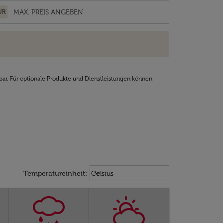
UR
bar. Für optionale Produkte und Dienstleistungen können
Weather unit option Celsius Select
keyboard_arrow_down
Temperatureinheit
:
Celsius