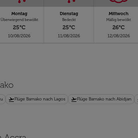
Montag
Dienstag
Mittwoch
Überwiegend bewölkt
Bedeckt
Mäßig bewölkt
25°C
25°C
26°C
10/08/2026
11/08/2026
12/08/2026
mako
flight_takeoff
flight_takeoff
fl
ou
Flüge Bamako nach Lagos
Flüge Bamako nach Abidjan
h Accra