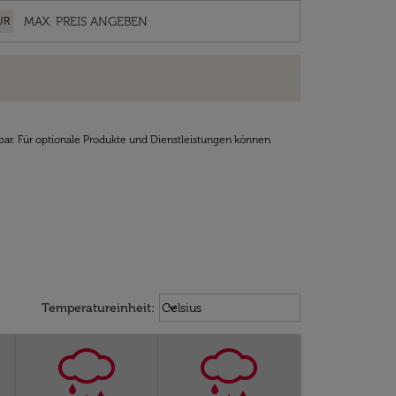
UR
bar. Für optionale Produkte und Dienstleistungen können
Weather unit option Celsius Select
keyboard_arrow_down
Temperatureinheit
:
Celsius