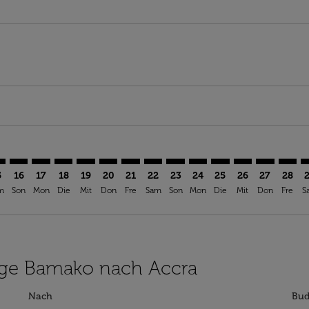
aimer. Angebote finden
isclaimer. Angebote finden
rs-disclaimer. Angebote finden
offers-disclaimer. Angebote finden
iew-offers-disclaimer. Angebote finden
mp-view-offers-disclaimer. Angebote finden
C: cmp-view-offers-disclaimer. Angebote finden
O–ACC: cmp-view-offers-disclaimer. Angebote finden
BKO–ACC: cmp-view-offers-disclaimer. Angebote finden
BKO–ACC: cmp-view-offers-disclaimer. Angebote find
BKO–ACC: cmp-view-offers-disclaimer. Angebote 
BKO–ACC: cmp-view-offers-disclaimer. Angeb
BKO–ACC: cmp-view-offers-disclaimer. A
BKO–ACC: cmp-view-offers-disclaime
BKO–ACC: cmp-view-offers-discl
BKO–ACC: cmp-view-offers-
BKO–ACC: cmp-view-off
BKO–ACC: cmp-view
BKO–ACC: cmp-
BKO–ACC: 
BKO–A
B
5
16
17
18
19
20
21
22
23
24
25
26
27
28
m
Son
Mon
Die
Mit
Don
Fre
Sam
Son
Mon
Die
Mit
Don
Fre
S
lüge Bamako nach Accra
Nach
Bud