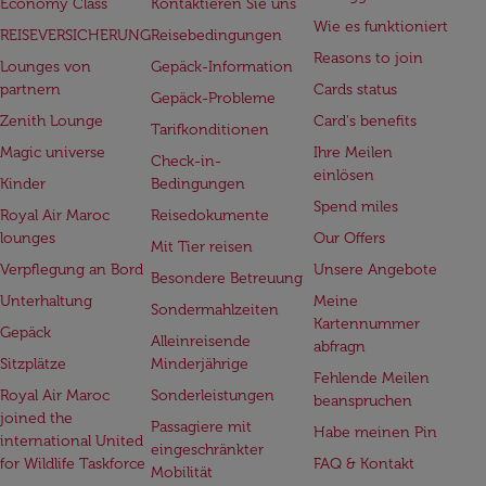
Economy Class
Kontaktieren Sie uns
Wie es funktioniert
REISEVERSICHERUNG
Reisebedingungen
Reasons to join
Lounges von
Gepäck-Information
partnern
Cards status
Gepäck-Probleme
Zenith Lounge
Card's benefits
Tarifkonditionen
Magic universe
Ihre Meilen
Check-in-
einlösen
Kinder
Bedingungen
Spend miles
Royal Air Maroc
Reisedokumente
lounges
Our Offers
Mit Tier reisen
Verpflegung an Bord
Unsere Angebote
Besondere Betreuung
Unterhaltung
Meine
Sondermahlzeiten
Kartennummer
Gepäck
Alleinreisende
abfragn
Sitzplätze
Minderjährige
Fehlende Meilen
Royal Air Maroc
Sonderleistungen
beanspruchen
joined the
Passagiere mit
Habe meinen Pin
international United
eingeschränkter
for Wildlife Taskforce
FAQ & Kontakt
Mobilität