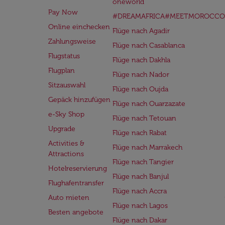
oneworld
Pay Now
#DREAMAFRICA#MEETMOROCCO
Online einchecken
Flüge nach Agadir
Zahlungsweise
Flüge nach Casablanca
Flugstatus
Flüge nach Dakhla
Flugplan
Flüge nach Nador
Sitzauswahl
Flüge nach Oujda
Gepäck hinzufügen
Flüge nach Ouarzazate
e-Sky Shop
Flüge nach Tetouan
Upgrade
Flüge nach Rabat
Activities &
Flüge nach Marrakech
Attractions
Flüge nach Tangier
Hotelreservierung
Flüge nach Banjul
Flughafentransfer
Flüge nach Accra
Auto mieten
Flüge nach Lagos
Besten angebote
Flüge nach Dakar