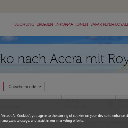
keyboard_arrow_down
keyboard_arrow_down
keyboard_arrow_down
keyboard_arrow_down
BUCHUNG
ERLEBEN
INFORMATIONEN
SAFAR FLYER-LOYAL
o nach Accra mit Roya
more
expand_more
Gutscheincode
Abflug
Rück
close
today
fc-booking-departure-date-aria-l
fc-bo
15/08/2026
22/0
g “Accept All Cookies”, you agree to the storing of cookies on your device to enhance si
, analyze site usage, and assist in our marketing efforts.