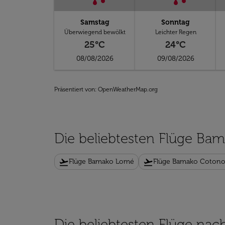
Samstag
Sonntag
Überwiegend bewölkt
Leichter Regen
25°C
24°C
08/08/2026
09/08/2026
Präsentiert von
: OpenWeatherMap.org
Die beliebtesten Flüge Ba
flight_takeoff
flight_takeoff
Flüge Bamako Lomé
Flüge Bamako Coton
Die beliebtesten Flüge nac