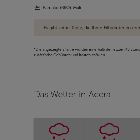
flight_takeoff
Es gibt keine Tarife, die Ihren Filterkriterien entsprec
Es gibt keine Tarife, die Ihren Filterkriterien ent
*Die angezeigten Tarife wurden innerhalb der letzten 48 Stun
zusätzliche Gebühren und Kosten anfallen.
Das Wetter in Accra