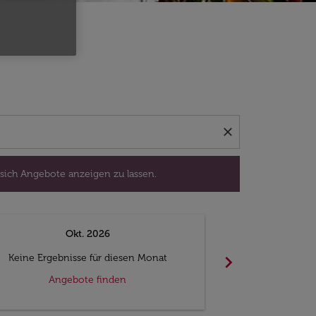
isedatum aus, um sich Angebote anzeigen zu lassen.
close
 sich Angebote anzeigen zu lassen.
Okt. 2026
N
chevron_right
Keine Ergebnisse für diesen Monat
Keine Ergebn
Angebote finden
Ange