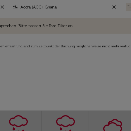
close
flight_land
close
E
hen. Bitte passen Sie Ihre Filter an.
sprechen. Bitte passen Sie Ihre Filter an.
den erfasst und sind zum Zeitpunkt der Buchung möglicherweise nicht mehr verfüg