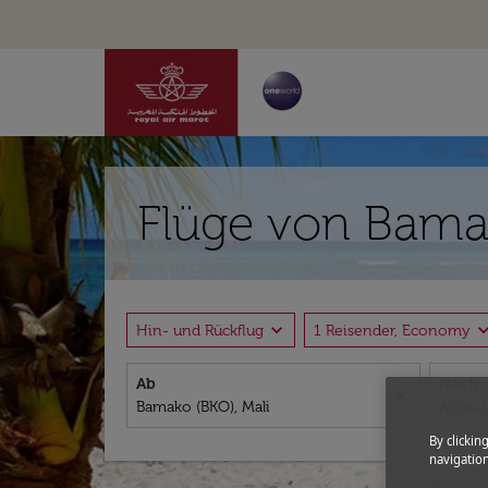
Flüge von Bamak
expand_more
expand_
Hin- und Rückflug
1 Reisender, Economy
Ab
Nach
close
By clickin
navigation