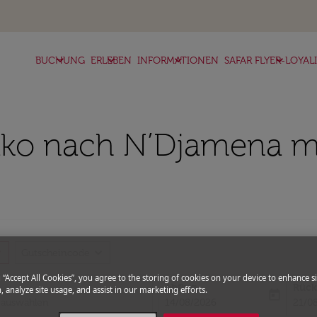
keyboard_arrow_down
keyboard_arrow_down
keyboard_arrow_down
keyboard_arrow_down
BUCHUNG
ERLEBEN
INFORMATIONEN
SAFAR FLYER-LOYAL
ko nach N’Djamena mit
more
expand_more
Gutscheincode
g “Accept All Cookies”, you agree to the storing of cookies on your device to enhance si
Abflug
Rück
, analyze site usage, and assist in our marketing efforts.
today
fc-booking-departure-date-aria-l
fc-bo
14/08/2026
21/0