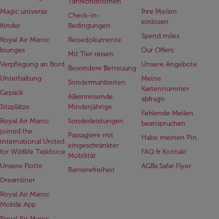
Tarifkonditionen
Magic universe
Ihre Meilen
Check-in-
einlösen
Kinder
Bedingungen
Spend miles
Royal Air Maroc
Reisedokumente
lounges
Our Offers
Mit Tier reisen
Verpflegung an Bord
Unsere Angebote
Besondere Betreuung
Unterhaltung
Meine
Sondermahlzeiten
Kartennummer
Gepäck
Alleinreisende
abfragn
Sitzplätze
Minderjährige
Fehlende Meilen
Royal Air Maroc
Sonderleistungen
beanspruchen
joined the
Passagiere mit
Habe meinen Pin
international United
eingeschränkter
for Wildlife Taskforce
FAQ & Kontakt
Mobilität
Unsere Flotte
AGBs Safar Flyer
Barrierefreiheit
Dreamliner
Royal Air Maroc
Mobile App
Royal Air Maroc