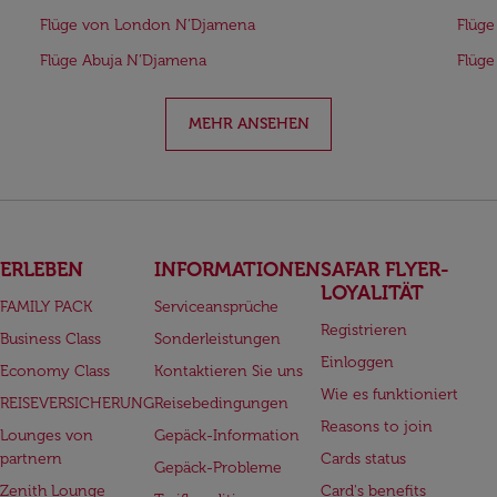
Flüge von London N’Djamena
Flüge
Flüge Abuja N’Djamena
Flüge
MEHR ANSEHEN
ERLEBEN
INFORMATIONEN
SAFAR FLYER-
LOYALITÄT
FAMILY PACK
Serviceansprüche
Registrieren
Business Class
Sonderleistungen
Einloggen
Economy Class
Kontaktieren Sie uns
Wie es funktioniert
REISEVERSICHERUNG
Reisebedingungen
Reasons to join
Lounges von
Gepäck-Information
partnern
Cards status
Gepäck-Probleme
Zenith Lounge
Card's benefits