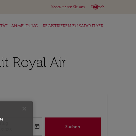
language
keyboard_arrow_down
Kontaktieren Sie uns
Deutsch
ITÄT
ANMELDUNG
REGISTRIEREN ZU SAFAR FLYER
 Royal Air
te
flug
today
Suchen
abel
oking-return-date-aria-label
8/2026