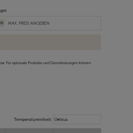
get
UR
bar. Für optionale Produkte und Dienstleistungen können
Weather unit option Celsius Select
keyboard_arrow_down
Temperatureinheit
:
Celsius