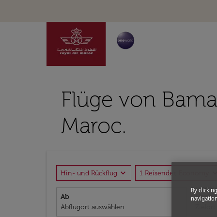
Flüge von Bama
Maroc.
expand_more
expand_
Hin- und Rückflug
1 Reisender, Economy
By clickin
Ab
Nach
navigation