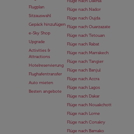
Flüge nach Dakhla
Flugplan
Flüge nach Nador
Sitzauswahl
Flüge nach Oujda
Gepäck hinzufügen
Flüge nach Ouarzazate
e-Sky Shop
Flüge nach Tetouan
Upgrade
Flüge nach Rabat
Activities &
Flüge nach Marrakech
Attractions
Flüge nach Tangier
Hotelreservierung
Flüge nach Banjul
Flughafentransfer
Flüge nach Accra
Auto mieten
Flüge nach Lagos
Besten angebote
Flüge nach Dakar
Flüge nach Nouakchott
Flüge nach Lome
Flüge nach Conakry
Flüge nach Bamako