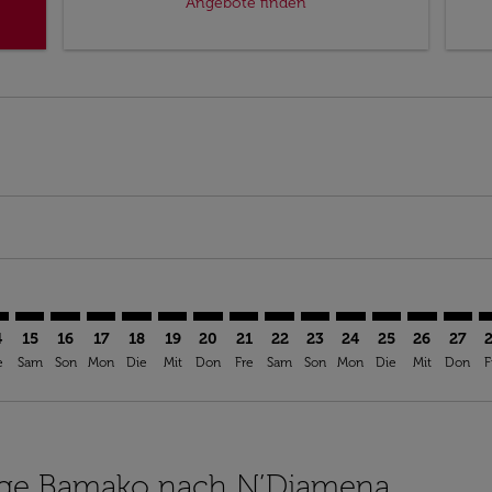
Angebote finden
imer. Angebote finden
isclaimer. Angebote finden
rs-disclaimer. Angebote finden
offers-disclaimer. Angebote finden
iew-offers-disclaimer. Angebote finden
mp-view-offers-disclaimer. Angebote finden
J: cmp-view-offers-disclaimer. Angebote finden
O–NDJ: cmp-view-offers-disclaimer. Angebote finden
BKO–NDJ: cmp-view-offers-disclaimer. Angebote finden
BKO–NDJ: cmp-view-offers-disclaimer. Angebote find
BKO–NDJ: cmp-view-offers-disclaimer. Angebote 
BKO–NDJ: cmp-view-offers-disclaimer. Angeb
BKO–NDJ: cmp-view-offers-disclaimer. A
BKO–NDJ: cmp-view-offers-disclaime
BKO–NDJ: cmp-view-offers-discl
BKO–NDJ: cmp-view-offers-d
BKO–NDJ: cmp-view-offe
BKO–NDJ: cmp-view
BKO–NDJ: cmp-
BKO–NDJ: 
BKO–N
B
4
15
16
17
18
19
20
21
22
23
24
25
26
27
e
Sam
Son
Mon
Die
Mit
Don
Fre
Sam
Son
Mon
Die
Mit
Don
F
Flüge Bamako nach N’Djamena