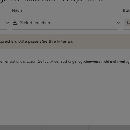
Nach
Bud
keyboard_arrow_down
flight_land
keyboard_arrow_down
E
hen. Bitte passen Sie Ihre Filter an.
sprechen. Bitte passen Sie Ihre Filter an.
den erfasst und sind zum Zeitpunkt der Buchung möglicherweise nicht mehr verfüg