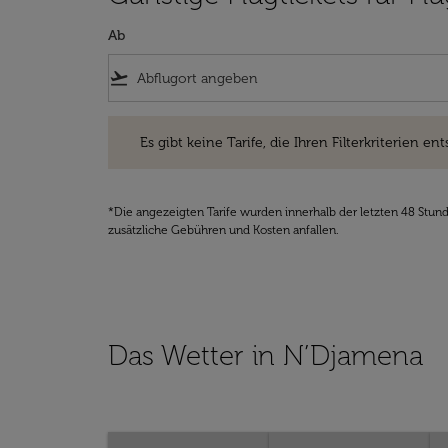
Ab
flight_takeoff
Es gibt keine Tarife, die Ihren Filterkriterien entsprec
Es gibt keine Tarife, die Ihren Filterkriterien ent
*Die angezeigten Tarife wurden innerhalb der letzten 48 Stun
zusätzliche Gebühren und Kosten anfallen.
Das Wetter in N’Djamena