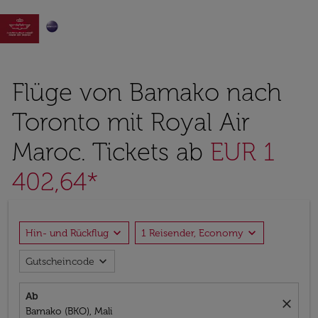

Flüge von Bamako nach
Toronto mit Royal Air
Maroc. Tickets ab
EUR 1
402,64*
expand_more
expand_more
Hin- und Rückflug
1 Reisender, Economy
expand_more
Gutscheincode
Ab
close
Bamako (BKO), Mali