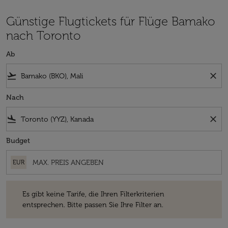
Günstige Flugtickets für Flüge Bamako
nach Toronto
Ab
flight_takeoff
close
Nach
flight_land
close
Budget
EUR
Es gibt keine Tarife, die Ihren Filterkriterien entsprechen. Bitte passe
Es gibt keine Tarife, die Ihren Filterkriterien
entsprechen. Bitte passen Sie Ihre Filter an.