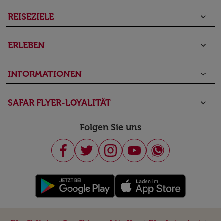
REISEZIELE
keyboard_arrow_down
ERLEBEN
keyboard_arrow_down
INFORMATIONEN
keyboard_arrow_down
SAFAR FLYER-LOYALITÄT
keyboard_arrow_down
Folgen Sie uns