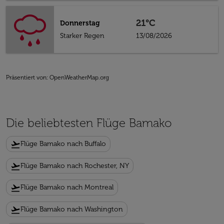
21°C
Donnerstag
Starker Regen
13/08/2026
Präsentiert von
: OpenWeatherMap.org
Die beliebtesten Flüge Bamako
flight_takeoff
Flüge Bamako nach Buffalo
flight_takeoff
Flüge Bamako nach Rochester, NY
flight_takeoff
Flüge Bamako nach Montreal
flight_takeoff
Flüge Bamako nach Washington