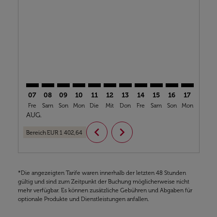
BKO–YYZ: cmp-view-offers-disclaimer. Angebote fin
BKO–YYZ: cmp-view-offers-disclaimer. Angebote
BKO–YYZ: cmp-view-offers-disclaimer. Ange
BKO–YYZ: cmp-view-offers-disclaimer. 
BKO–YYZ: cmp-view-offers-disclaim
BKO–YYZ: cmp-view-offers-disc
BKO–YYZ: cmp-view-offers-
BKO–YYZ: cmp-view-off
BKO–YYZ: cmp-view
BKO–YYZ: cmp-
BKO–YYZ: 
BKO–Y
B
07
08
09
10
11
12
13
14
15
16
17
18
Fre
Sam
Son
Mon
Die
Mit
Don
Fre
Sam
Son
Mon
Die
M
AUG.
chevron_left
chevron_right
Bereich
EUR 1 402,64
*Die angezeigten Tarife waren innerhalb der letzten 48 Stunden
gültig und sind zum Zeitpunkt der Buchung möglicherweise nicht
mehr verfügbar. Es können zusätzliche Gebühren und Abgaben für
optionale Produkte und Dienstleistungen anfallen.