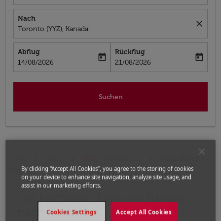
Nach
close
Toronto (YYZ), Kanada
Abflug
Rückflug
today
today
fc-booking-departure-date-aria-label
fc-booking-return-date-aria-label
14/08/2026
21/08/2026
Suchen
Home
Flüge
Flüge nach Kanada
Flüge Bamako -
By clicking “Accept All Cookies”, you agree to the storing of cookies
Toronto
on your device to enhance site navigation, analyze site usage, and
assist in our marketing efforts.
Die nächsten Flüge von Bamako
nach Toronto
Cookies Settings
Accept All Cookies