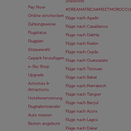
oneworld
Pay Now
#DREAMAFRICA#MEETMOROCCO
Online einchecken
Flüge nach Agadir
Zahlungsweise
Flüge nach Casablanca
Flugstatus
Flüge nach Dakhla
Flugplan
Flüge nach Nador
Sitzauswahl
Flüge nach Oujda
Gepäck hinzufügen
Flüge nach Ouarzazate
e-Sky Shop
Flüge nach Tetouan
Upgrade
Flüge nach Rabat
Activities &
Flüge nach Marrakech
Attractions
Flüge nach Tangier
Hotelreservierung
Flüge nach Banjul
Flughafentransfer
Flüge nach Accra
Auto mieten
Flüge nach Lagos
Besten angebote
Flüge nach Dakar