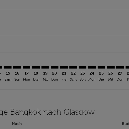
imer. Angebote finden
sclaimer. Angebote finden
rs-disclaimer. Angebote finden
offers-disclaimer. Angebote finden
iew-offers-disclaimer. Angebote finden
mp-view-offers-disclaimer. Angebote finden
A: cmp-view-offers-disclaimer. Angebote finden
K–GLA: cmp-view-offers-disclaimer. Angebote finden
BKK–GLA: cmp-view-offers-disclaimer. Angebote finden
BKK–GLA: cmp-view-offers-disclaimer. Angebote find
BKK–GLA: cmp-view-offers-disclaimer. Angebote 
BKK–GLA: cmp-view-offers-disclaimer. Angeb
BKK–GLA: cmp-view-offers-disclaimer. A
BKK–GLA: cmp-view-offers-disclaime
BKK–GLA: cmp-view-offers-discl
BKK–GLA: cmp-view-offers-d
BKK–GLA: cmp-view-offe
BKK–GLA: cmp-view
BKK–GLA: cmp-
BKK–GLA: 
BKK–G
B
4
15
16
17
18
19
20
21
22
23
24
25
26
27
e
Sam
Son
Mon
Die
Mit
Don
Fre
Sam
Son
Mon
Die
Mit
Don
F
Flüge Bangkok nach Glasgow
Nach
Bud