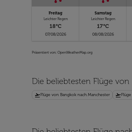
Freitag
Samstag
Leichter Regen
Leichter Regen
18°C
17°C
07/08/2026
08/08/2026
Präsentiert von
: OpenWeatherMap.org
Die beliebtesten Flüge vo
flight_takeoff
flight_takeoff
Flüge von Bangkok nach Manchester
Flüge
Die beliebtesten Flüge na