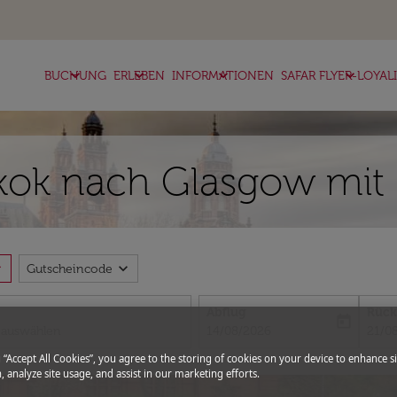
keyboard_arrow_down
keyboard_arrow_down
keyboard_arrow_down
keyboard_arrow_down
BUCHUNG
ERLEBEN
INFORMATIONEN
SAFAR FLYER-LOYAL
ok nach Glasgow mit 
more
expand_more
Gutscheincode
Abflug
Rück
today
fc-booking-departure-date-aria-l
fc-bo
14/08/2026
21/0
g “Accept All Cookies”, you agree to the storing of cookies on your device to enhance si
, analyze site usage, and assist in our marketing efforts.