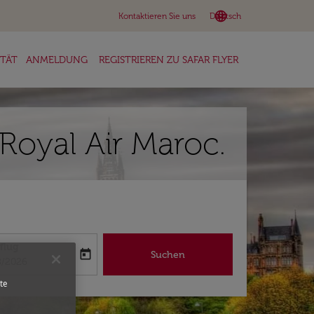
language
keyboard_arrow_down
Kontaktieren Sie uns
Deutsch
ITÄT
ANMELDUNG
REGISTRIEREN ZU SAFAR FLYER
Royal Air Maroc.
flug
today
Suchen
abel
oking-return-date-aria-label
8/2026
te