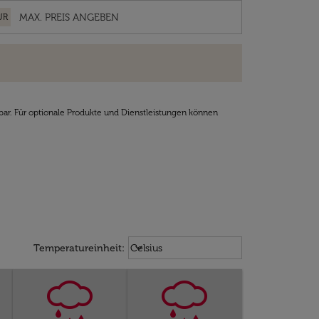
UR
bar. Für optionale Produkte und Dienstleistungen können
Weather unit option Celsius Select
keyboard_arrow_down
Temperatureinheit
:
Celsius