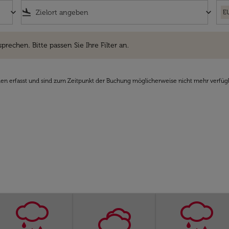
keyboard_arrow_down
flight_land
keyboard_arrow_down
E
hen. Bitte passen Sie Ihre Filter an.
sprechen. Bitte passen Sie Ihre Filter an.
den erfasst und sind zum Zeitpunkt der Buchung möglicherweise nicht mehr verfüg