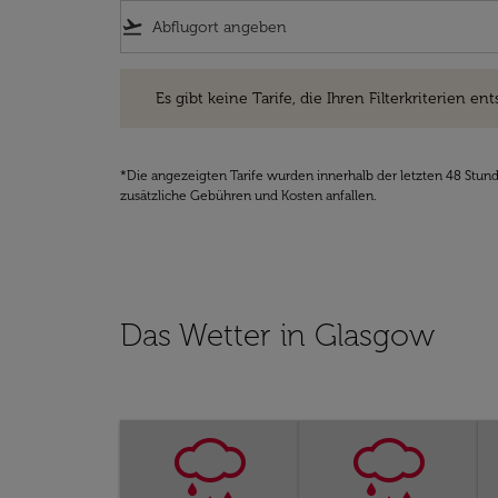
flight_takeoff
Es gibt keine Tarife, die Ihren Filterkriterien entsprec
Es gibt keine Tarife, die Ihren Filterkriterien ent
*Die angezeigten Tarife wurden innerhalb der letzten 48 Stun
zusätzliche Gebühren und Kosten anfallen.
Das Wetter in Glasgow