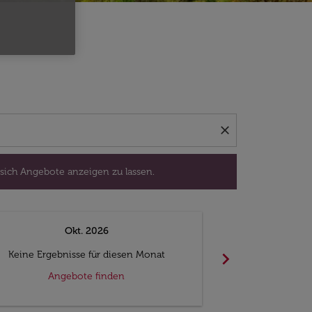
isedatum aus, um sich Angebote anzeigen zu lassen.
close
 sich Angebote anzeigen zu lassen.
Okt. 2026
N
chevron_right
Keine Ergebnisse für diesen Monat
Keine Ergebn
Angebote finden
Ange