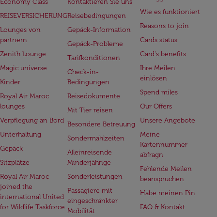
Economy Class
Kontaktieren Sie uns
Wie es funktioniert
REISEVERSICHERUNG
Reisebedingungen
Reasons to join
Lounges von
Gepäck-Information
partnern
Cards status
Gepäck-Probleme
Zenith Lounge
Card's benefits
Tarifkonditionen
Magic universe
Ihre Meilen
Check-in-
einlösen
Kinder
Bedingungen
Spend miles
Royal Air Maroc
Reisedokumente
lounges
Our Offers
Mit Tier reisen
Verpflegung an Bord
Unsere Angebote
Besondere Betreuung
Unterhaltung
Meine
Sondermahlzeiten
Kartennummer
Gepäck
Alleinreisende
abfragn
Sitzplätze
Minderjährige
Fehlende Meilen
Royal Air Maroc
Sonderleistungen
beanspruchen
joined the
Passagiere mit
Habe meinen Pin
international United
eingeschränkter
for Wildlife Taskforce
FAQ & Kontakt
Mobilität