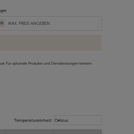
get
UR
bar. Für optionale Produkte und Dienstleistungen können
Weather unit option Celsius Select
keyboard_arrow_down
Temperatureinheit
:
Celsius