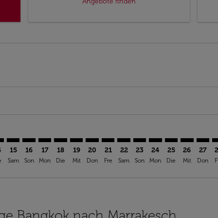
Angebote finden
imer. Angebote finden
sclaimer. Angebote finden
rs-disclaimer. Angebote finden
offers-disclaimer. Angebote finden
iew-offers-disclaimer. Angebote finden
mp-view-offers-disclaimer. Angebote finden
K: cmp-view-offers-disclaimer. Angebote finden
K–RAK: cmp-view-offers-disclaimer. Angebote finden
BKK–RAK: cmp-view-offers-disclaimer. Angebote finden
BKK–RAK: cmp-view-offers-disclaimer. Angebote find
BKK–RAK: cmp-view-offers-disclaimer. Angebote 
BKK–RAK: cmp-view-offers-disclaimer. Angeb
BKK–RAK: cmp-view-offers-disclaimer. A
BKK–RAK: cmp-view-offers-disclaime
BKK–RAK: cmp-view-offers-discl
BKK–RAK: cmp-view-offers-d
BKK–RAK: cmp-view-offe
BKK–RAK: cmp-view
BKK–RAK: cmp-
BKK–RAK: 
BKK–R
B
4
15
16
17
18
19
20
21
22
23
24
25
26
27
e
Sam
Son
Mon
Die
Mit
Don
Fre
Sam
Son
Mon
Die
Mit
Don
F
lüge Bangkok nach Marrakesch