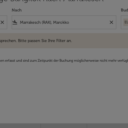
Nach
Bud
close
flight_land
close
E
hen. Bitte passen Sie Ihre Filter an.
sprechen. Bitte passen Sie Ihre Filter an.
den erfasst und sind zum Zeitpunkt der Buchung möglicherweise nicht mehr verfüg