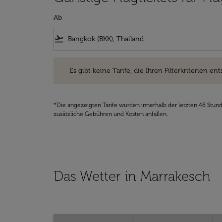
Ab
flight_takeoff
Es gibt keine Tarife, die Ihren Filterkriterien entsprec
Es gibt keine Tarife, die Ihren Filterkriterien ent
*Die angezeigten Tarife wurden innerhalb der letzten 48 Stun
zusätzliche Gebühren und Kosten anfallen.
Das Wetter in Marrakesch