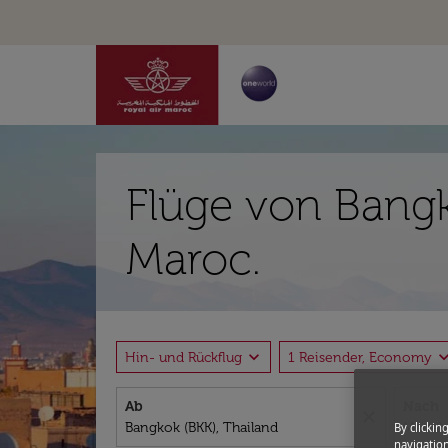
Flüge von Bangk
Maroc.
expand_more
expand_
Hin- und Rückflug
1 Reisender, Economy
Ab
Nach
close
By clickin
navigation