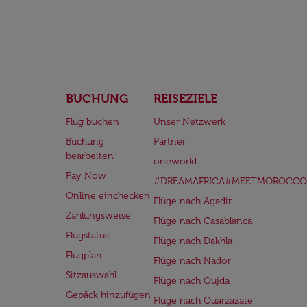
BUCHUNG
REISEZIELE
Flug buchen
Unser Netzwerk
Buchung
Partner
bearbeiten
oneworld
Pay Now
#DREAMAFRICA#MEETMOROCCO
Online einchecken
Flüge nach Agadir
Zahlungsweise
Flüge nach Casablanca
Flugstatus
Flüge nach Dakhla
Flugplan
Flüge nach Nador
Sitzauswahl
Flüge nach Oujda
Gepäck hinzufügen
Flüge nach Ouarzazate