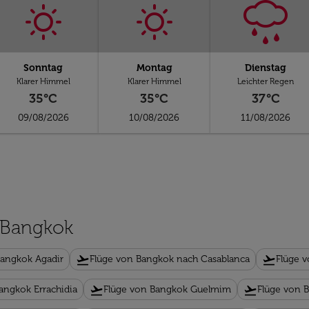
Sonntag
Montag
Dienstag
Klarer Himmel
Klarer Himmel
Leichter Regen
35°C
35°C
37°C
09/08/2026
10/08/2026
11/08/2026
n Bangkok
flight_takeoff
flight_takeoff
Bangkok Agadir
Flüge von Bangkok nach Casablanca
Flüge 
flight_takeoff
flight_takeoff
angkok Errachidia
Flüge von Bangkok Guelmim
Flüge von 