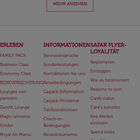
MEHR ANSEHEN
ERLEBEN
INFORMATIONEN
SAFAR FLYER-
LOYALITÄT
FAMILY PACK
Serviceansprüche
Registrieren
Business Class
Sonderleistungen
Einloggen
Economy Class
Kontaktieren Sie uns
Wie es funktioniert
REISEVERSICHERUNG
Reisebedingungen
Reasons to join
Lounges von
Gepäck-Information
partnern
Cards status
Gepäck-Probleme
Zenith Lounge
Card's benefits
Tarifkonditionen
Magic universe
Ihre Meilen
Check-in-
einlösen
Kinder
Bedingungen
Spend miles
Royal Air Maroc
Reisedokumente