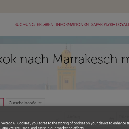
keyboard_arrow_down
keyboard_arrow_down
keyboard_arrow_down
keyboard_arrow_down
BUCHUNG
ERLEBEN
INFORMATIONEN
SAFAR FLYER-LOYAL
ok nach Marrakesch mi
more
expand_more
Gutscheincode
Abflug
Rück
close
today
fc-booking-departure-date-aria-l
fc-bo
14/08/2026
21/0
g “Accept All Cookies”, you agree to the storing of cookies on your device to enhance si
, analyze site usage, and assist in our marketing efforts.