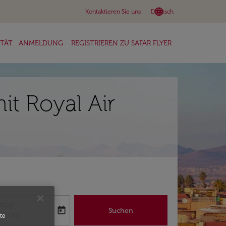
language
keyboard_arrow_down
Kontaktieren Sie uns
Deutsch
ITÄT
ANMELDUNG
REGISTRIEREN ZU SAFAR FLYER
t Royal Air
flug
today
Suchen
abel
oking-return-date-aria-label
8/2026
te