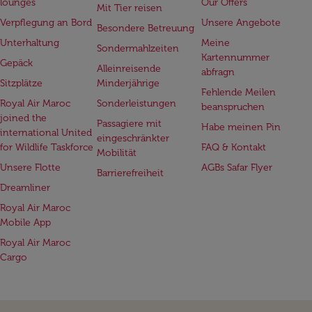
lounges
Our Offers
Mit Tier reisen
Verpflegung an Bord
Unsere Angebote
Besondere Betreuung
Unterhaltung
Meine
Sondermahlzeiten
Kartennummer
Gepäck
Alleinreisende
abfragn
Sitzplätze
Minderjährige
Fehlende Meilen
Royal Air Maroc
Sonderleistungen
beanspruchen
joined the
Passagiere mit
Habe meinen Pin
international United
eingeschränkter
for Wildlife Taskforce
FAQ & Kontakt
Mobilität
Unsere Flotte
AGBs Safar Flyer
Barrierefreiheit
Dreamliner
Royal Air Maroc
Mobile App
Royal Air Maroc
Cargo