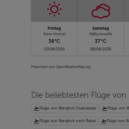
Freitag
Samstag
Klarer Himmel
Mäßig bewölkt
38°C
37°C
07/08/2026
08/08/2026
Präsentiert von
: OpenWeatherMap.org
Die beliebtesten Flüge vo
flight_takeoff
flight_takeoff
Flüge von Bangkok Ouarzazate
Flüge von 
flight_takeoff
flight_takeoff
Flüge von Bangkok nach Rabat
Flüge von B