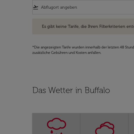
flight_takeoff
Es gibt keine Tarife, die Ihren Filterkriterien entsprec
Es gibt keine Tarife, die Ihren Filterkriterien ent
*Die angezeigten Tarife wurden innerhalb der letzten 48 Stun
zusätzliche Gebühren und Kosten anfallen.
Das Wetter in Buffalo