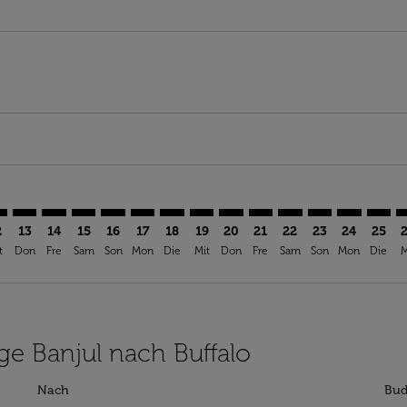
imer. Angebote finden
sclaimer. Angebote finden
s-disclaimer. Angebote finden
ffers-disclaimer. Angebote finden
ew-offers-disclaimer. Angebote finden
mp-view-offers-disclaimer. Angebote finden
F: cmp-view-offers-disclaimer. Angebote finden
L–BUF: cmp-view-offers-disclaimer. Angebote finden
BJL–BUF: cmp-view-offers-disclaimer. Angebote finden
BJL–BUF: cmp-view-offers-disclaimer. Angebote finde
BJL–BUF: cmp-view-offers-disclaimer. Angebote f
BJL–BUF: cmp-view-offers-disclaimer. Angebo
BJL–BUF: cmp-view-offers-disclaimer. An
BJL–BUF: cmp-view-offers-disclaimer
BJL–BUF: cmp-view-offers-discl
BJL–BUF: cmp-view-offers-d
BJL–BUF: cmp-view-offe
BJL–BUF: cmp-view-
BJL–BUF: cmp-v
BJL–BUF: 
BJL–B
B
2
13
14
15
16
17
18
19
20
21
22
23
24
25
t
Don
Fre
Sam
Son
Mon
Die
Mit
Don
Fre
Sam
Son
Mon
Die
M
üge Banjul nach Buffalo
Nach
Bud