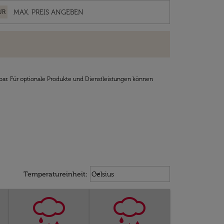
UR
bar. Für optionale Produkte und Dienstleistungen können
Weather unit option Celsius Select
keyboard_arrow_down
Temperatureinheit
:
Celsius