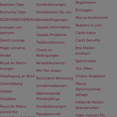
Registrieren
Business Class
Sonderleistungen
Einloggen
Economy Class
Kontaktieren Sie uns
Wie es funktioniert
REISEVERSICHERUNG
Reisebedingungen
Reasons to join
Lounges von
Gepäck-Information
partnern
Cards status
Gepäck-Probleme
Zenith Lounge
Card's benefits
Tarifkonditionen
Magic universe
Ihre Meilen
Check-in-
einlösen
Kinder
Bedingungen
Spend miles
Royal Air Maroc
Reisedokumente
lounges
Our Offers
Mit Tier reisen
Verpflegung an Bord
Unsere Angebote
Besondere Betreuung
Unterhaltung
Meine
Sondermahlzeiten
Kartennummer
Gepäck
Alleinreisende
abfragn
Sitzplätze
Minderjährige
Fehlende Meilen
Royal Air Maroc
Sonderleistungen
beanspruchen
joined the
Passagiere mit
Habe meinen Pin