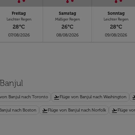
Freitag
Samstag
Sonntag
Leichter Regen
Mäßiger Regen
Leichter Regen
28°C
26°C
28°C
07/08/2026
08/08/2026
09/08/2026
 Banjul
flight_takeoff
flight_
 von Banjul nach Toronto
Flüge von Banjul nach Washington
flight_takeoff
flight_takeoff
Banjul nach Boston
Flüge von Banjul nach Norfolk
Flüge vo