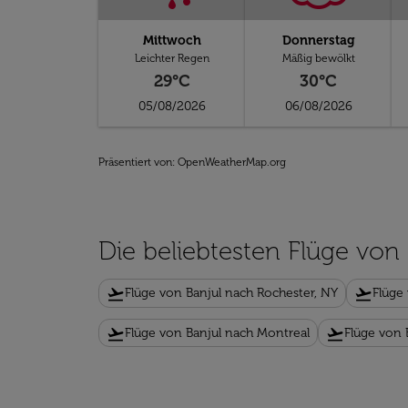
Mittwoch
Donnerstag
Leichter Regen
Mäßig bewölkt
29°C
30°C
05/08/2026
06/08/2026
Präsentiert von
: OpenWeatherMap.org
Die beliebtesten Flüge von
flight_takeoff
flight_takeoff
Flüge von Banjul nach Rochester, NY
Flüge
flight_takeoff
flight_takeoff
Flüge von Banjul nach Montreal
Flüge von 