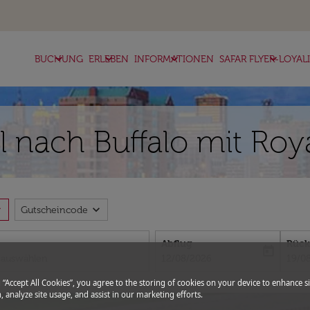
keyboard_arrow_down
keyboard_arrow_down
keyboard_arrow_down
keyboard_arrow_down
BUCHUNG
ERLEBEN
INFORMATIONEN
SAFAR FLYER-LOYAL
l nach Buffalo mit Roya
more
expand_more
Gutscheincode
Abflug
Rück
today
fc-booking-departure-date-aria-l
fc-bo
12/08/2026
19/0
g “Accept All Cookies”, you agree to the storing of cookies on your device to enhance si
, analyze site usage, and assist in our marketing efforts.