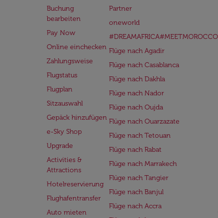
Buchung
Partner
bearbeiten
oneworld
Pay Now
#DREAMAFRICA#MEETMOROCCO
Online einchecken
Flüge nach Agadir
Zahlungsweise
Flüge nach Casablanca
Flugstatus
Flüge nach Dakhla
Flugplan
Flüge nach Nador
Sitzauswahl
Flüge nach Oujda
Gepäck hinzufügen
Flüge nach Ouarzazate
e-Sky Shop
Flüge nach Tetouan
Upgrade
Flüge nach Rabat
Activities &
Flüge nach Marrakech
Attractions
Flüge nach Tangier
Hotelreservierung
Flüge nach Banjul
Flughafentransfer
Flüge nach Accra
Auto mieten