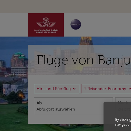
Flüge von Banju
expand_more
expand_
Hin- und Rückflug
1 Reisender, Economy
Ab
Nach
By clickin
navigation