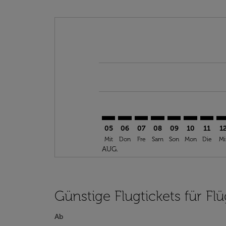
Displaying fares for August-2026
BJL–BUF: cmp-view-offers-discla
BJL–BUF: cmp-view-offers-di
BJL–BUF: cmp-view-offer
BJL–BUF: cmp-view-o
BJL–BUF: cmp-vi
BJL–BUF: c
BJL–BU
BJ
05
06
07
08
09
10
11
1
Mit
Don
Fre
Sam
Son
Mon
Die
Mi
AUG.
Günstige Flugtickets für Fl
Ab