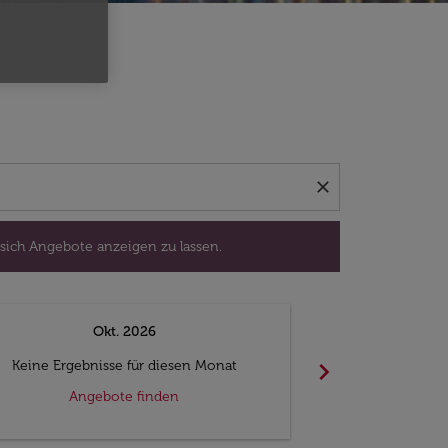
isedatum aus, um sich Angebote anzeigen zu lassen.
close
 sich Angebote anzeigen zu lassen.
Okt. 2026
N
chevron_right
Keine Ergebnisse für diesen Monat
Keine Ergebn
Angebote finden
Ange