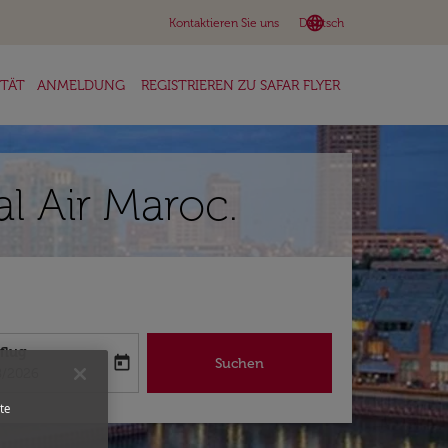
language
keyboard_arrow_down
Kontaktieren Sie uns
Deutsch
ITÄT
ANMELDUNG
REGISTRIEREN ZU SAFAR FLYER
l Air Maroc.
flug
today
Suchen
abel
oking-return-date-aria-label
8/2026
te