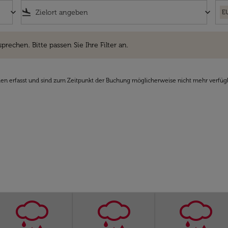
keyboard_arrow_down
flight_land
keyboard_arrow_down
E
hen. Bitte passen Sie Ihre Filter an.
sprechen. Bitte passen Sie Ihre Filter an.
den erfasst und sind zum Zeitpunkt der Buchung möglicherweise nicht mehr verfüg