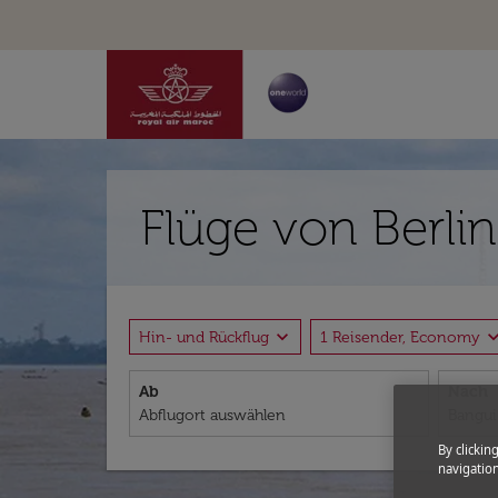
Flüge von Berli
expand_more
expand_
Hin- und Rückflug
1 Reisender, Economy
Ab
Nach
By clickin
navigation