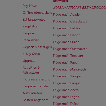
oneworld
Pay Now
#DREAMAFRICA#MEETMOROCCO
Online einchecken
Flüge nach Agadir
Zahlungsweise
Flüge nach Casablanca
Flugstatus
Flüge nach Dakhla
Flugplan
Flüge nach Nador
Sitzauswahl
Flüge nach Oujda
Gepäck hinzufügen
Flüge nach Ouarzazate
e-Sky Shop
Flüge nach Tetouan
Upgrade
Flüge nach Rabat
Activities &
Flüge nach Marrakech
Attractions
Flüge nach Tangier
Hotelreservierung
Flüge nach Banjul
Flughafentransfer
Flüge nach Accra
Auto mieten
Flüge nach Lagos
Besten angebote
Flüge nach Dakar