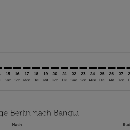
imer. Angebote finden
sclaimer. Angebote finden
s-disclaimer. Angebote finden
ffers-disclaimer. Angebote finden
iew-offers-disclaimer. Angebote finden
mp-view-offers-disclaimer. Angebote finden
F: cmp-view-offers-disclaimer. Angebote finden
L–BGF: cmp-view-offers-disclaimer. Angebote finden
TXL–BGF: cmp-view-offers-disclaimer. Angebote finden
TXL–BGF: cmp-view-offers-disclaimer. Angebote finde
TXL–BGF: cmp-view-offers-disclaimer. Angebote f
TXL–BGF: cmp-view-offers-disclaimer. Angeb
TXL–BGF: cmp-view-offers-disclaimer. A
TXL–BGF: cmp-view-offers-disclaime
TXL–BGF: cmp-view-offers-discl
TXL–BGF: cmp-view-offers-d
TXL–BGF: cmp-view-offe
TXL–BGF: cmp-view-
TXL–BGF: cmp-v
TXL–BGF: 
TXL–B
T
4
15
16
17
18
19
20
21
22
23
24
25
26
27
e
Sam
Son
Mon
Die
Mit
Don
Fre
Sam
Son
Mon
Die
Mit
Don
F
üge Berlin nach Bangui
Nach
Bud