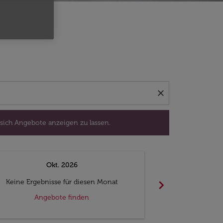
isedatum aus, um sich Angebote anzeigen zu lassen.
close
 sich Angebote anzeigen zu lassen.
Okt. 2026
N
chevron_right
Keine Ergebnisse für diesen Monat
Keine Ergebn
Angebote finden
Ange