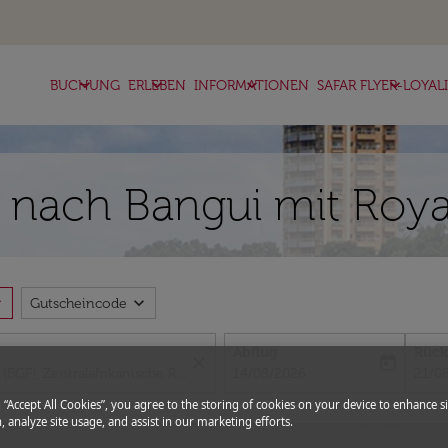
keyboard_arrow_down
keyboard_arrow_down
keyboard_arrow_down
keyboard_arrow_down
BUCHUNG
ERLEBEN
INFORMATIONEN
SAFAR FLYER-LOYAL
n nach Bangui mit Roya
more
expand_more
Gutscheincode
Abflug
Rück
close
today
fc-booking-departure-date-aria-l
fc-bo
14/08/2026
21/0
g “Accept All Cookies”, you agree to the storing of cookies on your device to enhance si
, analyze site usage, and assist in our marketing efforts.