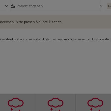
keyboard_arrow_down
flight_land
keyboard_arrow_down
E
hen. Bitte passen Sie Ihre Filter an.
sprechen. Bitte passen Sie Ihre Filter an.
den erfasst und sind zum Zeitpunkt der Buchung möglicherweise nicht mehr verfüg