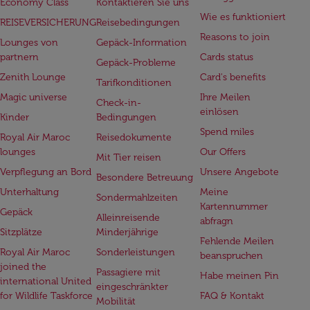
Economy Class
Kontaktieren Sie uns
Wie es funktioniert
REISEVERSICHERUNG
Reisebedingungen
Reasons to join
Lounges von
Gepäck-Information
partnern
Cards status
Gepäck-Probleme
Zenith Lounge
Card's benefits
Tarifkonditionen
Magic universe
Ihre Meilen
Check-in-
einlösen
Kinder
Bedingungen
Spend miles
Royal Air Maroc
Reisedokumente
lounges
Our Offers
Mit Tier reisen
Verpflegung an Bord
Unsere Angebote
Besondere Betreuung
Unterhaltung
Meine
Sondermahlzeiten
Kartennummer
Gepäck
Alleinreisende
abfragn
Sitzplätze
Minderjährige
Fehlende Meilen
Royal Air Maroc
Sonderleistungen
beanspruchen
joined the
Passagiere mit
Habe meinen Pin
international United
eingeschränkter
for Wildlife Taskforce
FAQ & Kontakt
Mobilität