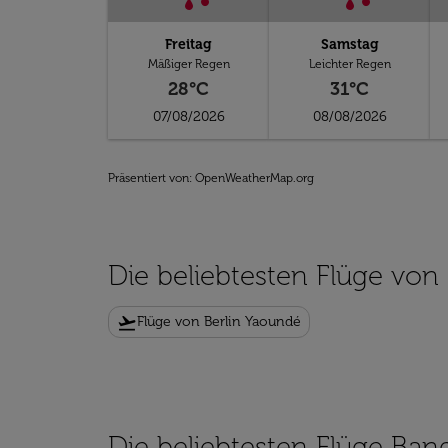
Freitag
Samstag
Mäßiger Regen
Leichter Regen
28°C
31°C
07/08/2026
08/08/2026
Präsentiert von
: OpenWeatherMap.org
Die beliebtesten Flüge von 
flight_takeoff
Flüge von Berlin Yaoundé
Die beliebtesten Flüge Ban