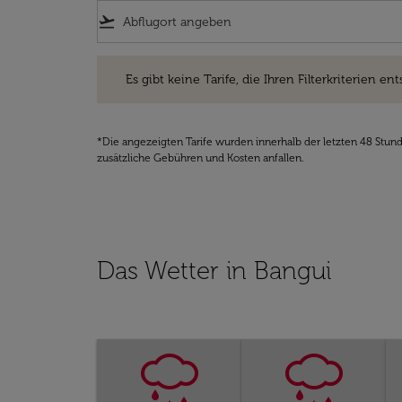
flight_takeoff
Es gibt keine Tarife, die Ihren Filterkriterien entsprec
Es gibt keine Tarife, die Ihren Filterkriterien ent
*Die angezeigten Tarife wurden innerhalb der letzten 48 Stun
zusätzliche Gebühren und Kosten anfallen.
Das Wetter in Bangui