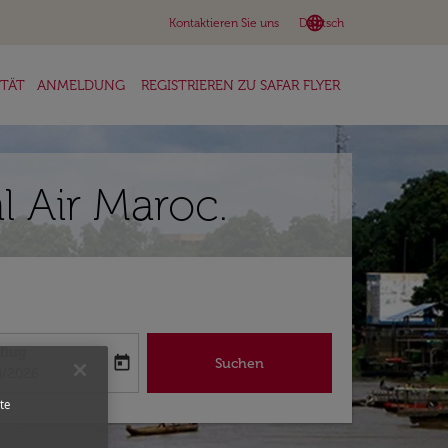
language
keyboard_arrow_down
Kontaktieren Sie uns
Deutsch
ITÄT
ANMELDUNG
REGISTRIEREN ZU SAFAR FLYER
l Air Maroc.
flug
today
Suchen
abel
oking-return-date-aria-label
8/2026
te