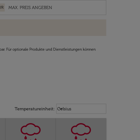
UR
bar. Für optionale Produkte und Dienstleistungen können
Weather unit option Celsius Select
keyboard_arrow_down
Temperatureinheit
:
Celsius