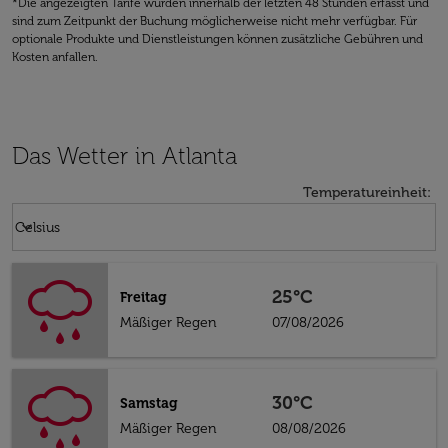
*Die angezeigten Tarife wurden innerhalb der letzten 48 Stunden erfasst und
sind zum Zeitpunkt der Buchung möglicherweise nicht mehr verfügbar. Für
optionale Produkte und Dienstleistungen können zusätzliche Gebühren und
Kosten anfallen.
Das Wetter in Atlanta
Temperatureinheit
:
Weather unit option Celsius Selected
keyboard_arrow_down
Celsius
25°C
Freitag
Mäßiger Regen
07/08/2026
30°C
Samstag
Mäßiger Regen
08/08/2026