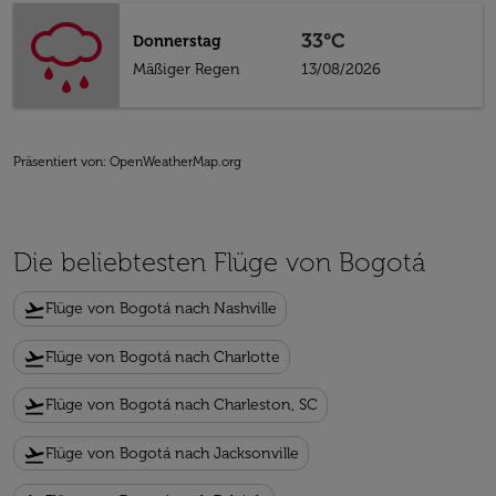
33°C
Donnerstag
Mäßiger Regen
13/08/2026
Präsentiert von
: OpenWeatherMap.org
Die beliebtesten Flüge von Bogotá
flight_takeoff
Flüge von Bogotá nach Nashville
flight_takeoff
Flüge von Bogotá nach Charlotte
flight_takeoff
Flüge von Bogotá nach Charleston, SC
flight_takeoff
Flüge von Bogotá nach Jacksonville