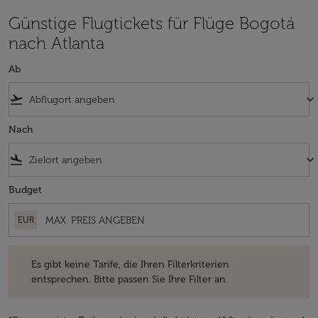
Günstige Flugtickets für Flüge Bogotá
nach Atlanta
Ab
flight_takeoff
keyboard_arrow_down
Nach
flight_land
keyboard_arrow_down
Budget
EUR
Es gibt keine Tarife, die Ihren Filterkriterien entsprechen. Bitte passe
Es gibt keine Tarife, die Ihren Filterkriterien
entsprechen. Bitte passen Sie Ihre Filter an.