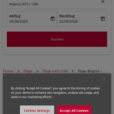
close
Atlanta (ATL), USA
Abflug
Rückflug
today
today
fc-booking-departure-date-aria-label
fc-booking-return-date-aria-label
14/08/2026
21/08/2026
Suchen
Home
Flüge
Flüge nach USA
Flüge Bogotá -
Atlanta
By clicking “Accept All Cookies”, you agree to the storing of cookies
Die nächsten Flüge von Bogotá
Bitte ändern Sie Ihre gewünschte Route (Abflugort un
on your device to enhance site navigation, analyze site usage, and
nach Atlanta
assist in our marketing efforts.
Von
Cookies Settings
Accept All Cookies