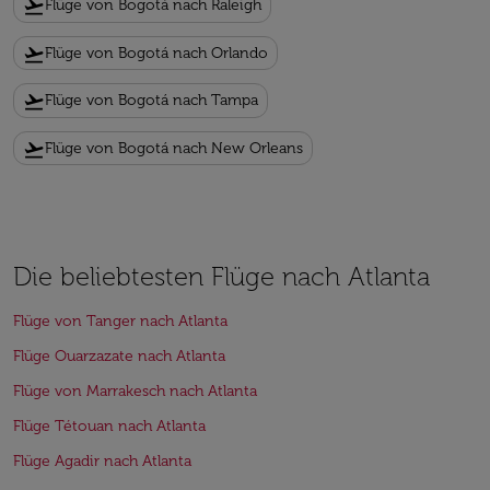
flight_takeoff
Flüge von Bogotá nach Raleigh
flight_takeoff
Flüge von Bogotá nach Orlando
flight_takeoff
Flüge von Bogotá nach Tampa
flight_takeoff
Flüge von Bogotá nach New Orleans
Die beliebtesten Flüge nach Atlanta
Flüge von Tanger nach Atlanta
Flüge Ouarzazate nach Atlanta
Flüge von Marrakesch nach Atlanta
Flüge Tétouan nach Atlanta
Flüge Agadir nach Atlanta