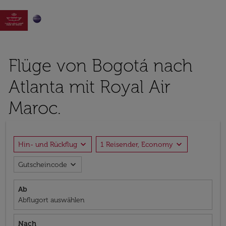

Flüge von Bogotá nach
Atlanta mit Royal Air
Maroc.
expand_more
expand_more
Hin- und Rückflug
1 Reisender, Economy
expand_more
Gutscheincode
Ab
Abflugort auswählen
Nach