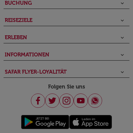
BUCHUNG
keyboard_arrow_down
REISEZIELE
keyboard_arrow_down
ERLEBEN
keyboard_arrow_down
INFORMATIONEN
keyboard_arrow_down
SAFAR FLYER-LOYALITÄT
keyboard_arrow_down
Folgen Sie uns