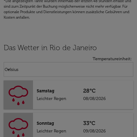
*Die angezeigten Tarife wurden innerhalb der letzten 48 Stunden erfasst und
sind zum Zeitpunkt der Buchung möglicherweise nicht mehr verfügbar. Für
optionale Produkte und Dienstleistungen können zusätzliche Gebühren und
Kosten anfallen.
Das Wetter in Rio de Janeiro
Temperatureinheit
:
Weather unit option Celsius Selected
keyboard_arrow_down
Celsius
28°C
Samstag
Leichter Regen
08/08/2026
33°C
Sonntag
Leichter Regen
09/08/2026