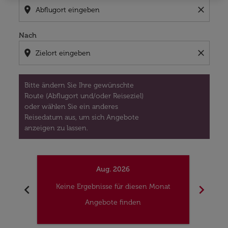
location_on
close
Nach
location_on
close
Bitte ändern Sie Ihre gewünschte
Route (Abflugort und/oder Reiseziel)
oder wählen Sie ein anderes
Reisedatum aus, um sich Angebote
anzeigen zu lassen.
Aug. 2026
chevron_left
chevron_right
Keine Ergebnisse für diesen Monat
Kei
Angebote finden