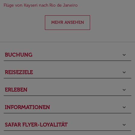
Flüge von Kayseri nach Rio de Janeiro
MEHR ANSEHEN
BUCHUNG
keyboard_arrow_down
REISEZIELE
keyboard_arrow_down
ERLEBEN
keyboard_arrow_down
INFORMATIONEN
keyboard_arrow_down
SAFAR FLYER-LOYALITÄT
keyboard_arrow_down