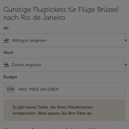
Günstige Flugtickets für Flüge Brüssel
nach Rio de Janeiro
Ab
flight_takeoff
keyboard_arrow_down
Nach
flight_land
keyboard_arrow_down
Budget
EUR
Es gibt keine Tarife, die Ihren Filterkriterien entsprechen. Bitte passe
Es gibt keine Tarife, die Ihren Filterkriterien
entsprechen. Bitte passen Sie Ihre Filter an.