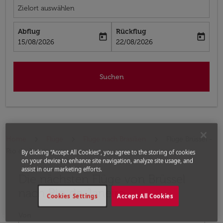
Zielort auswählen
Abflug
Rückflug
today
today
fc-booking-departure-date-aria-label
fc-booking-return-date-aria-label
15/08/2026
22/08/2026
Suchen
Home
Flüge
Flüge nach Brasilien
Flüge Brüssel -
Rio de Janeiro
By clicking “Accept All Cookies”, you agree to the storing of cookies
on your device to enhance site navigation, analyze site usage, and
assist in our marketing efforts.
Die nächsten Flüge von Brüssel
Bitte ändern Sie Ihre gewünschte Route (Abflugort un
nach Rio de Janeiro
Cookies Settings
Accept All Cookies
Von