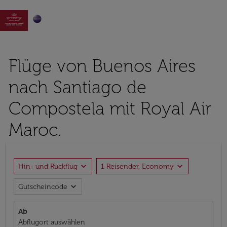

Flüge von Buenos Aires
nach Santiago de
Compostela mit Royal Air
Maroc.
expand_more
expand_more
Hin- und Rückflug
1 Reisender, Economy
expand_more
Gutscheincode
Ab
Abflugort auswählen