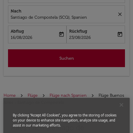
Nach
close
Santiago de Compostela (SCQ), Spanien
Abflug
Rückflug
today
today
fc-booking-departure-date-aria-label
fc-booking-return-date-aria-label
16/08/2026
23/08/2026
Suchen
Home
Flüge
Flüge nach Spanien
Flüge Buenos
Aires - Santiago de Compostela
By clicking “Accept All Cookies”, you agree to the storing of cookies
Die nächsten Flüge von Buenos
Bitte ändern Sie Ihre gewünschte Route (Abflugort un
on your device to enhance site navigation, analyze site usage, and
assist in our marketing efforts.
Aires nach Santiago de