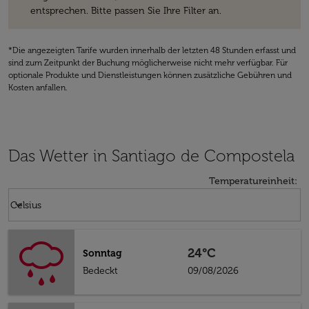
entsprechen. Bitte passen Sie Ihre Filter an.
*Die angezeigten Tarife wurden innerhalb der letzten 48 Stunden erfasst und
sind zum Zeitpunkt der Buchung möglicherweise nicht mehr verfügbar. Für
optionale Produkte und Dienstleistungen können zusätzliche Gebühren und
Kosten anfallen.
Das Wetter in Santiago de Compostela
Temperatureinheit
:
Weather unit option Celsius Selected
keyboard_arrow_down
Celsius
24°C
Sonntag
Bedeckt
09/08/2026