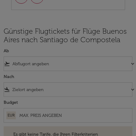
Günstige Flugtickets für Flüge Buenos
Aires nach Santiago de Compostela
Ab
flight_takeoff
keyboard_arrow_down
Nach
flight_land
keyboard_arrow_down
Budget
EUR
Es gibt keine Tarife, die Ihren Filterkriterien entsprechen. Bitte passe
Es gibt keine Tarife, die Ihren Filterkriterien