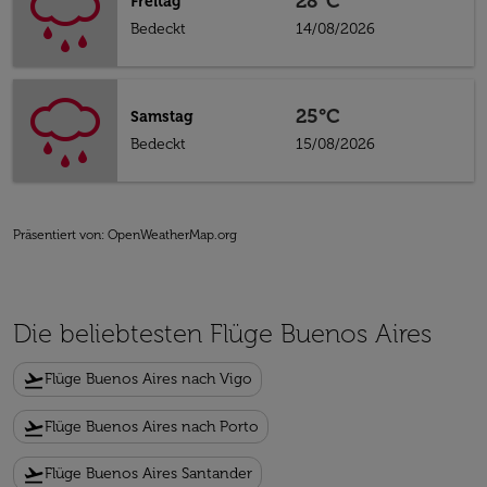
28°C
Freitag
Bedeckt
14/08/2026
25°C
Samstag
Bedeckt
15/08/2026
Präsentiert von
: OpenWeatherMap.org
Die beliebtesten Flüge Buenos Aires
flight_takeoff
Flüge Buenos Aires nach Vigo
flight_takeoff
Flüge Buenos Aires nach Porto
flight_takeoff
Flüge Buenos Aires Santander