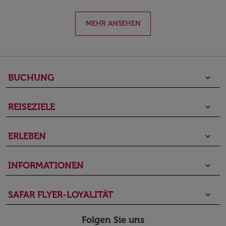
MEHR ANSEHEN
BUCHUNG
keyboard_arrow_down
REISEZIELE
keyboard_arrow_down
ERLEBEN
keyboard_arrow_down
INFORMATIONEN
keyboard_arrow_down
SAFAR FLYER-LOYALITÄT
keyboard_arrow_down
Folgen Sie uns