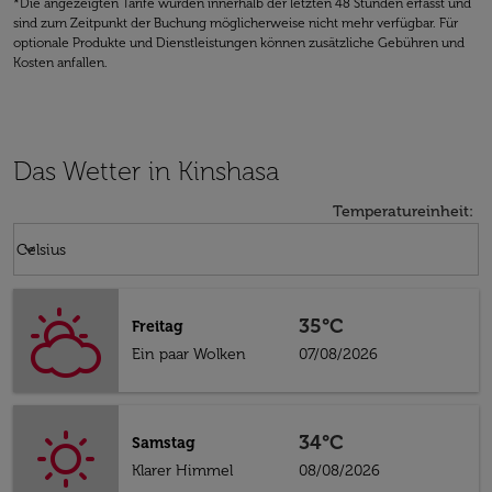
*Die angezeigten Tarife wurden innerhalb der letzten 48 Stunden erfasst und
sind zum Zeitpunkt der Buchung möglicherweise nicht mehr verfügbar. Für
optionale Produkte und Dienstleistungen können zusätzliche Gebühren und
Kosten anfallen.
Das Wetter in Kinshasa
Temperatureinheit
:
Weather unit option Celsius Selected
keyboard_arrow_down
Celsius
35°C
Freitag
Ein paar Wolken
07/08/2026
34°C
Samstag
Klarer Himmel
08/08/2026