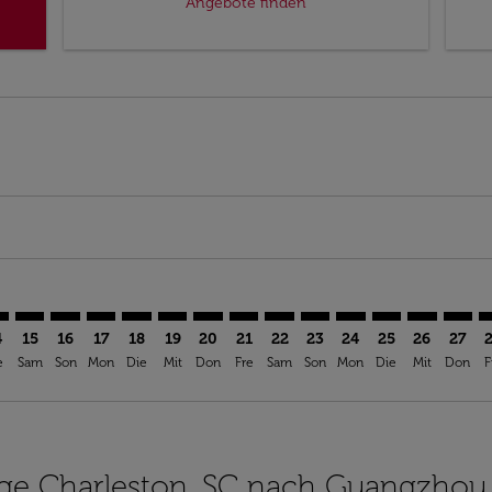
Angebote finden
aimer. Angebote finden
isclaimer. Angebote finden
rs-disclaimer. Angebote finden
offers-disclaimer. Angebote finden
iew-offers-disclaimer. Angebote finden
mp-view-offers-disclaimer. Angebote finden
N: cmp-view-offers-disclaimer. Angebote finden
S–CAN: cmp-view-offers-disclaimer. Angebote finden
CHS–CAN: cmp-view-offers-disclaimer. Angebote finden
CHS–CAN: cmp-view-offers-disclaimer. Angebote find
CHS–CAN: cmp-view-offers-disclaimer. Angebote 
CHS–CAN: cmp-view-offers-disclaimer. Angeb
CHS–CAN: cmp-view-offers-disclaimer. A
CHS–CAN: cmp-view-offers-disclaime
CHS–CAN: cmp-view-offers-discl
CHS–CAN: cmp-view-offers-
CHS–CAN: cmp-view-off
CHS–CAN: cmp-view
CHS–CAN: cmp-
CHS–CAN: 
CHS–C
C
4
15
16
17
18
19
20
21
22
23
24
25
26
27
e
Sam
Son
Mon
Die
Mit
Don
Fre
Sam
Son
Mon
Die
Mit
Don
F
lüge Charleston, SC nach Guangzhou