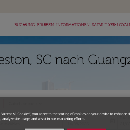
keyboard_arrow_down
keyboard_arrow_down
keyboard_arrow_down
keyboard_arrow_down
BUCHUNG
ERLEBEN
INFORMATIONEN
SAFAR FLYER-LOYAL
leston, SC nach Guang
more
expand_more
Gutscheincode
g “Accept All Cookies”, you agree to the storing of cookies on your device to enhance si
Abflug
Rück
, analyze site usage, and assist in our marketing efforts.
today
fc-booking-departure-date-aria-l
fc-bo
14/08/2026
21/0