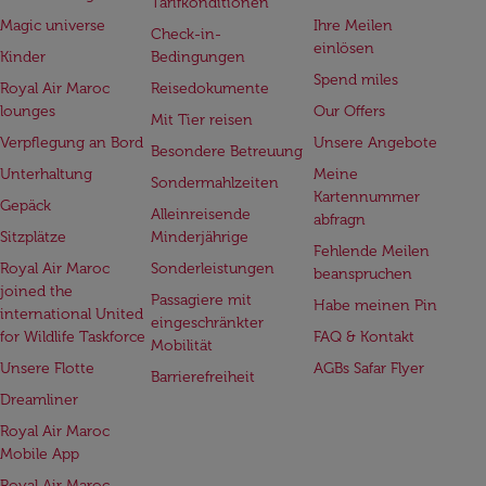
Tarifkonditionen
Magic universe
Ihre Meilen
Check-in-
einlösen
Kinder
Bedingungen
Spend miles
Royal Air Maroc
Reisedokumente
lounges
Our Offers
Mit Tier reisen
Verpflegung an Bord
Unsere Angebote
Besondere Betreuung
Unterhaltung
Meine
Sondermahlzeiten
Kartennummer
Gepäck
Alleinreisende
abfragn
Sitzplätze
Minderjährige
Fehlende Meilen
Royal Air Maroc
Sonderleistungen
beanspruchen
joined the
Passagiere mit
Habe meinen Pin
international United
eingeschränkter
for Wildlife Taskforce
FAQ & Kontakt
Mobilität
Unsere Flotte
AGBs Safar Flyer
Barrierefreiheit
Dreamliner
Royal Air Maroc
Mobile App
Royal Air Maroc