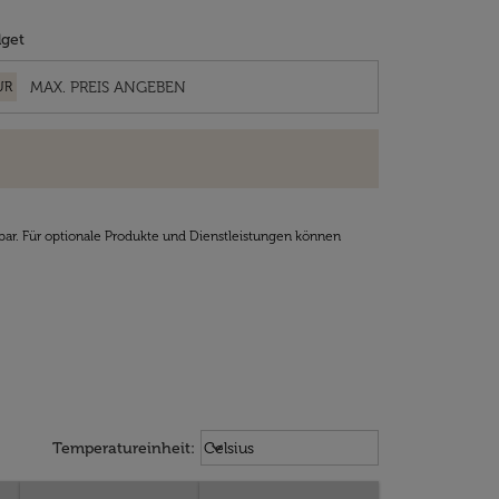
get
UR
bar. Für optionale Produkte und Dienstleistungen können
Weather unit option Celsius Select
keyboard_arrow_down
Temperatureinheit
:
Celsius