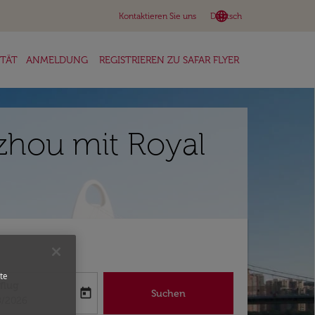
language
keyboard_arrow_down
Kontaktieren Sie uns
Deutsch
ITÄT
ANMELDUNG
REGISTRIEREN ZU SAFAR FLYER
zhou mit Royal
te
flug
today
Suchen
abel
oking-return-date-aria-label
8/2026