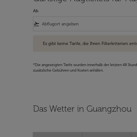
Ab
flight_takeoff
Es gibt keine Tarife, die Ihren Filterkriterien entsprec
Es gibt keine Tarife, die Ihren Filterkriterien ent
*Die angezeigten Tarife wurden innerhalb der letzten 48 Stun
zusätzliche Gebühren und Kosten anfallen.
Das Wetter in Guangzhou