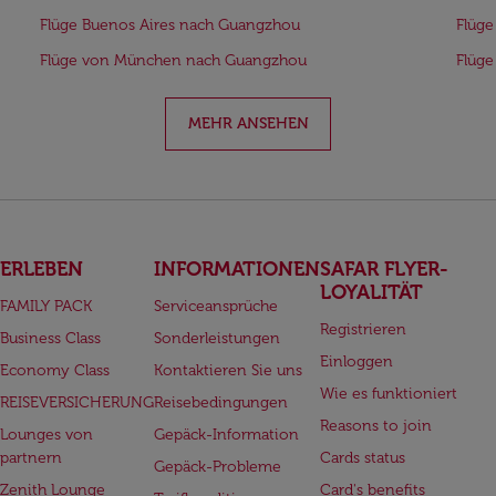
Flüge Buenos Aires nach Guangzhou
Flüge
Flüge von München nach Guangzhou
Flüge
MEHR ANSEHEN
ERLEBEN
INFORMATIONEN
SAFAR FLYER-
LOYALITÄT
FAMILY PACK
Serviceansprüche
Registrieren
Business Class
Sonderleistungen
Einloggen
Economy Class
Kontaktieren Sie uns
Wie es funktioniert
REISEVERSICHERUNG
Reisebedingungen
Reasons to join
Lounges von
Gepäck-Information
partnern
Cards status
Gepäck-Probleme
Zenith Lounge
Card's benefits