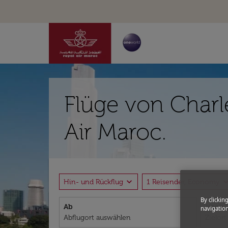
Flüge von Char
Air Maroc.
expand_more
expand_
Hin- und Rückflug
1 Reisender, Economy
By clickin
Ab
Nach
navigation