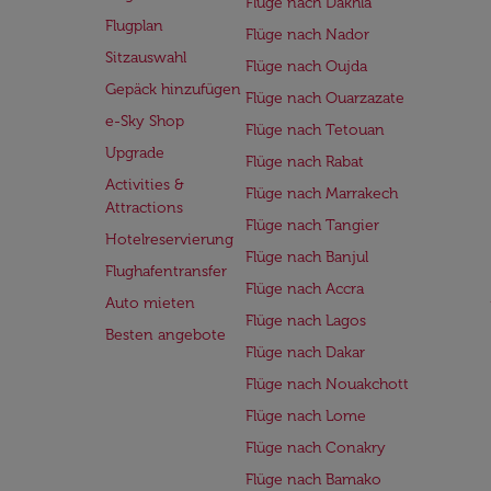
Flüge nach Dakhla
Flugplan
Flüge nach Nador
Sitzauswahl
Flüge nach Oujda
Gepäck hinzufügen
Flüge nach Ouarzazate
e-Sky Shop
Flüge nach Tetouan
Upgrade
Flüge nach Rabat
Activities &
Flüge nach Marrakech
Attractions
Flüge nach Tangier
Hotelreservierung
Flüge nach Banjul
Flughafentransfer
Flüge nach Accra
Auto mieten
Flüge nach Lagos
Besten angebote
Flüge nach Dakar
Flüge nach Nouakchott
Flüge nach Lome
Flüge nach Conakry
Flüge nach Bamako