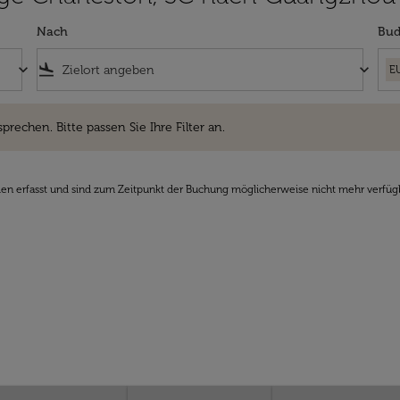
Nach
Bud
keyboard_arrow_down
flight_land
keyboard_arrow_down
E
hen. Bitte passen Sie Ihre Filter an.
sprechen. Bitte passen Sie Ihre Filter an.
den erfasst und sind zum Zeitpunkt der Buchung möglicherweise nicht mehr verfüg