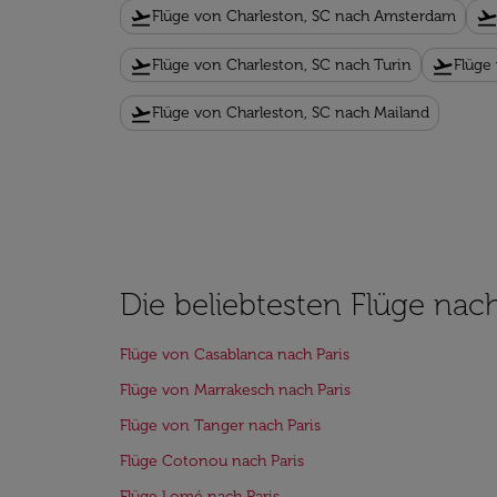
flight_takeoff
flight_takeof
Flüge von Charleston, SC nach Amsterdam
flight_takeoff
flight_takeoff
Flüge von Charleston, SC nach Turin
Flüge
flight_takeoff
Flüge von Charleston, SC nach Mailand
Die beliebtesten Flüge nach
Flüge von Casablanca nach Paris
Flüge von Marrakesch nach Paris
Flüge von Tanger nach Paris
Flüge Cotonou nach Paris
Flüge Lomé nach Paris