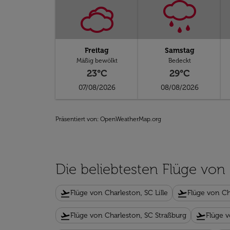
Freitag
Samstag
Mäßig bewölkt
Bedeckt
23°C
29°C
07/08/2026
08/08/2026
Präsentiert von
: OpenWeatherMap.org
Die beliebtesten Flüge von
flight_takeoff
flight_takeoff
Flüge von Charleston, SC Lille
Flüge von Ch
flight_takeoff
flight_takeoff
Flüge von Charleston, SC Straßburg
Flüge 