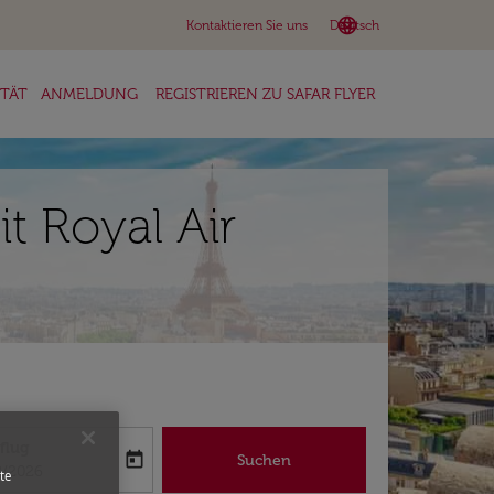
language
keyboard_arrow_down
Kontaktieren Sie uns
Deutsch
ITÄT
ANMELDUNG
REGISTRIEREN ZU SAFAR FLYER
t Royal Air
flug
today
Suchen
abel
oking-return-date-aria-label
8/2026
te