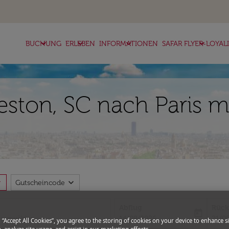
keyboard_arrow_down
keyboard_arrow_down
keyboard_arrow_down
keyboard_arrow_down
BUCHUNG
ERLEBEN
INFORMATIONEN
SAFAR FLYER-LOYAL
ston, SC nach Paris mi
more
expand_more
Gutscheincode
Abflug
Rück
today
fc-booking-departure-date-aria-l
fc-bo
14/08/2026
21/0
g “Accept All Cookies”, you agree to the storing of cookies on your device to enhance si