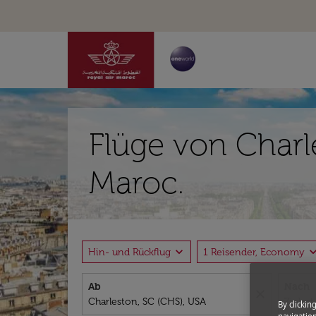
Flüge von Charle
Maroc.
expand_more
expand_
Hin- und Rückflug
1 Reisender, Economy
Ab
Nach
close
By clickin