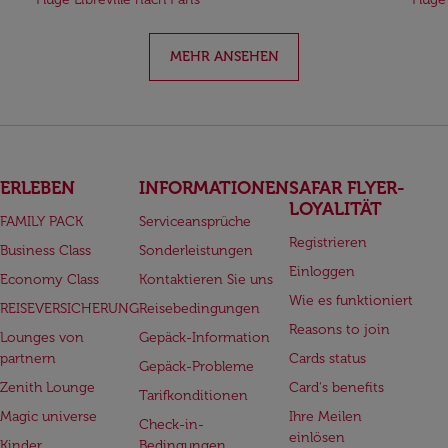
MEHR ANSEHEN
ERLEBEN
INFORMATIONEN
SAFAR FLYER-
LOYALITÄT
FAMILY PACK
Serviceansprüche
Registrieren
Business Class
Sonderleistungen
Einloggen
Economy Class
Kontaktieren Sie uns
Wie es funktioniert
REISEVERSICHERUNG
Reisebedingungen
Reasons to join
Lounges von
Gepäck-Information
partnern
Cards status
Gepäck-Probleme
Zenith Lounge
Card's benefits
Tarifkonditionen
Magic universe
Ihre Meilen
Check-in-
einlösen
Kinder
Bedingungen