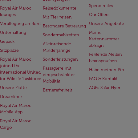
Spend miles
Royal Air Maroc
Reisedokumente
lounges
Our Offers
Mit Tier reisen
Verpflegung an Bord
Unsere Angebote
Besondere Betreuung
Unterhaltung
Meine
Sondermahlzeiten
Kartennummer
Gepäck
Alleinreisende
abfragn
Sitzplätze
Minderjährige
Fehlende Meilen
Royal Air Maroc
Sonderleistungen
beanspruchen
joined the
Passagiere mit
Habe meinen Pin
international United
eingeschränkter
for Wildlife Taskforce
FAQ & Kontakt
Mobilität
Unsere Flotte
AGBs Safar Flyer
Barrierefreiheit
Dreamliner
Royal Air Maroc
Mobile App
Royal Air Maroc
Cargo