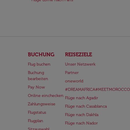
BUCHUNG
REISEZIELE
Flug buchen
Unser Netzwerk
Buchung
Partner
bearbeiten
oneworld
Pay Now
#DREAMAFRICA#MEETMOROCCO
Online einchecken
Flüge nach Agadir
Zahlungsweise
Flüge nach Casablanca
Flugstatus
Flüge nach Dakhla
Flugplan
Flüge nach Nador
Sitzauswahl