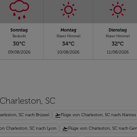
Sonntag
Montag
Dienstag
Bedeckt
Klarer Himmel
Klarer Himmel
30°C
34°C
32°C
09/08/2026
10/08/2026
11/08/2026
 Charleston, SC
flight_takeoff
arleston, SC nach Brüssel
Flüge von Charleston, SC nach Nantes
flight_takeoff
von Charleston, SC nach Lyon
Flüge von Charleston, SC nach Gen