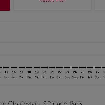
Angebote finden
imer. Angebote finden
sclaimer. Angebote finden
rs-disclaimer. Angebote finden
offers-disclaimer. Angebote finden
iew-offers-disclaimer. Angebote finden
mp-view-offers-disclaimer. Angebote finden
R: cmp-view-offers-disclaimer. Angebote finden
S–PAR: cmp-view-offers-disclaimer. Angebote finden
CHS–PAR: cmp-view-offers-disclaimer. Angebote finden
CHS–PAR: cmp-view-offers-disclaimer. Angebote find
CHS–PAR: cmp-view-offers-disclaimer. Angebote 
CHS–PAR: cmp-view-offers-disclaimer. Angeb
CHS–PAR: cmp-view-offers-disclaimer. A
CHS–PAR: cmp-view-offers-disclaime
CHS–PAR: cmp-view-offers-discl
CHS–PAR: cmp-view-offers-d
CHS–PAR: cmp-view-offe
CHS–PAR: cmp-view
CHS–PAR: cmp-
CHS–PAR: 
CHS–P
C
4
15
16
17
18
19
20
21
22
23
24
25
26
27
e
Sam
Son
Mon
Die
Mit
Don
Fre
Sam
Son
Mon
Die
Mit
Don
F
üge Charleston, SC nach Paris