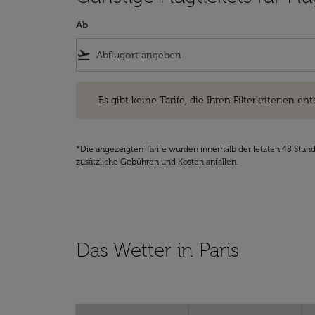
Ab
flight_takeoff
Es gibt keine Tarife, die Ihren Filterkriterien entsprec
Es gibt keine Tarife, die Ihren Filterkriterien ent
*Die angezeigten Tarife wurden innerhalb der letzten 48 Stun
zusätzliche Gebühren und Kosten anfallen.
Das Wetter in Paris