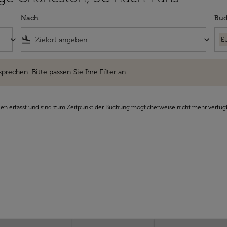
Nach
Bud
keyboard_arrow_down
flight_land
keyboard_arrow_down
E
hen. Bitte passen Sie Ihre Filter an.
sprechen. Bitte passen Sie Ihre Filter an.
den erfasst und sind zum Zeitpunkt der Buchung möglicherweise nicht mehr verfüg