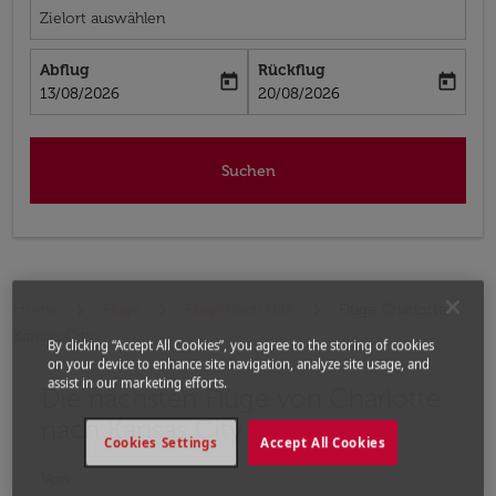
Zielort auswählen
Abflug
Rückflug
today
today
fc-booking-departure-date-aria-label
fc-booking-return-date-aria-label
13/08/2026
20/08/2026
Suchen
Home
Flüge
Flüge nach USA
Flüge Charlotte -
Kansas City
By clicking “Accept All Cookies”, you agree to the storing of cookies
on your device to enhance site navigation, analyze site usage, and
assist in our marketing efforts.
Die nächsten Flüge von Charlotte
Bitte ändern Sie Ihre gewünschte Route (Abflugort un
nach Kansas City
Cookies Settings
Accept All Cookies
Von