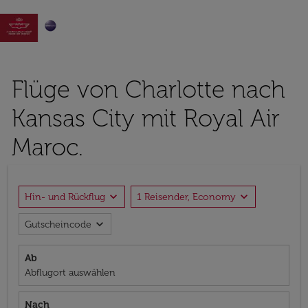

Flüge von Charlotte nach
Kansas City mit Royal Air
Maroc.
expand_more
expand_more
Hin- und Rückflug
1 Reisender, Economy
expand_more
Gutscheincode
Ab
Abflugort auswählen
Nach