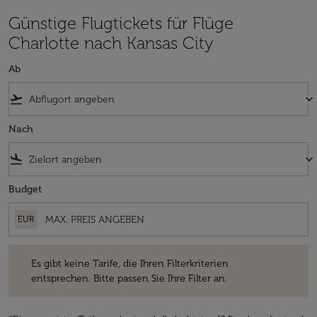
Günstige Flugtickets für Flüge
Charlotte nach Kansas City
Ab
flight_takeoff
keyboard_arrow_down
Nach
flight_land
keyboard_arrow_down
Budget
EUR
Es gibt keine Tarife, die Ihren Filterkriterien entsprechen. Bitte passe
Es gibt keine Tarife, die Ihren Filterkriterien
entsprechen. Bitte passen Sie Ihre Filter an.