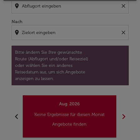
location_on
close
Nach
location_on
close
Bitte ändern Sie Ihre gewünschte
Route (Abflugort und/oder Reiseziel)
oder wählen Sie ein anderes
Reisedatum aus, um sich Angebote
anzeigen zu lassen.
Aug. 2026
chevron_left
chevron_right
Keine Ergebnisse für diesen Monat
Kei
Angebote finden