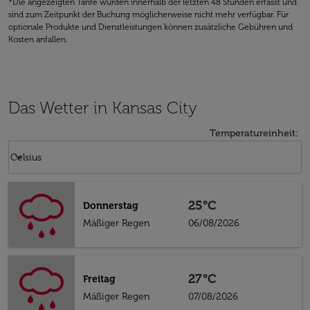
*Die angezeigten Tarife wurden innerhalb der letzten 48 Stunden erfasst und
sind zum Zeitpunkt der Buchung möglicherweise nicht mehr verfügbar. Für
optionale Produkte und Dienstleistungen können zusätzliche Gebühren und
Kosten anfallen.
Das Wetter in Kansas City
Temperatureinheit
:
Weather unit option Celsius Selected
keyboard_arrow_down
Celsius
25°C
Donnerstag
Mäßiger Regen
06/08/2026
27°C
Freitag
Mäßiger Regen
07/08/2026