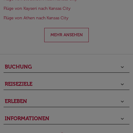
Flüge von Kayseri nach Kansas City
Flüge von Athen nach Kansas City
MEHR ANSEHEN
BUCHUNG
keyboard_arrow_down
REISEZIELE
keyboard_arrow_down
ERLEBEN
keyboard_arrow_down
INFORMATIONEN
keyboard_arrow_down