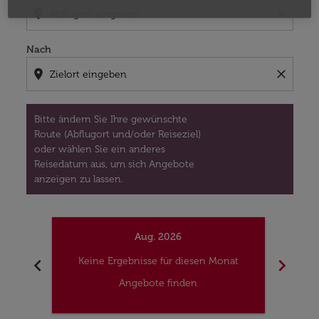
location_on
close
Nach
location_on
close
Bitte ändern Sie Ihre gewünschte
Route (Abflugort und/oder Reiseziel)
oder wählen Sie ein anderes
Reisedatum aus, um sich Angebote
anzeigen zu lassen.
Aug. 2026
chevron_left
chevron_right
Keine Ergebnisse für diesen Monat
Kei
Angebote finden