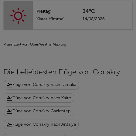
34°C
Freitag
Klarer Himmel
14/08/2026
Präsentiert von
: OpenWeatherMap.org
Die beliebtesten Flüge von Conakry
flight_takeoff
Flüge von Conakry nach Larnaka
flight_takeoff
Flüge von Conakry nach Kairo
flight_takeoff
Flüge von Conakry Gaziantep
flight_takeoff
Flüge von Conakry nach Antalya