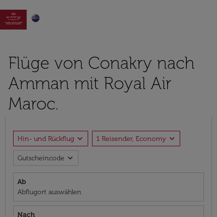

Flüge von Conakry nach
Amman mit Royal Air
Maroc.
expand_more
expand_more
Hin- und Rückflug
1 Reisender, Economy
expand_more
Gutscheincode
Ab
Abflugort auswählen
Nach