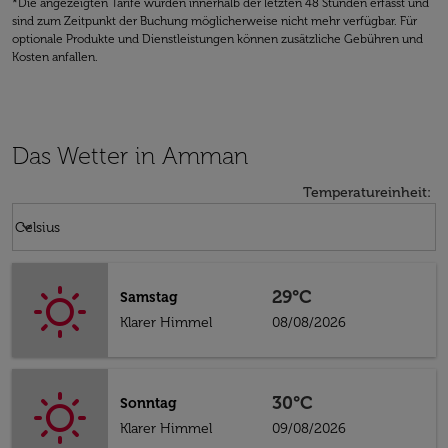
*Die angezeigten Tarife wurden innerhalb der letzten 48 Stunden erfasst und
sind zum Zeitpunkt der Buchung möglicherweise nicht mehr verfügbar. Für
optionale Produkte und Dienstleistungen können zusätzliche Gebühren und
Kosten anfallen.
Das Wetter in Amman
Temperatureinheit
:
Weather unit option Celsius Selected
keyboard_arrow_down
Celsius
29°C
Samstag
Klarer Himmel
08/08/2026
30°C
Sonntag
Klarer Himmel
09/08/2026