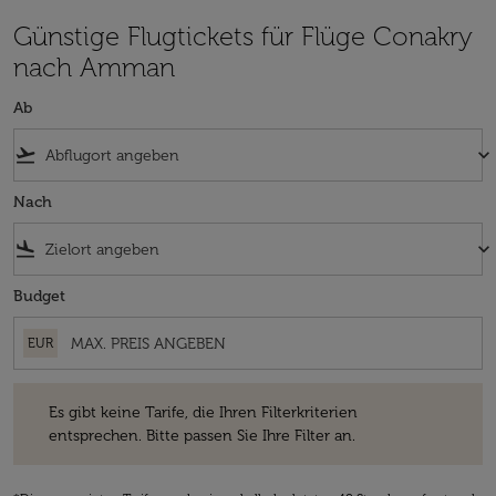
Günstige Flugtickets für Flüge Conakry
nach Amman
Ab
flight_takeoff
keyboard_arrow_down
Nach
flight_land
keyboard_arrow_down
Budget
EUR
Es gibt keine Tarife, die Ihren Filterkriterien entsprechen. Bitte passe
Es gibt keine Tarife, die Ihren Filterkriterien
entsprechen. Bitte passen Sie Ihre Filter an.