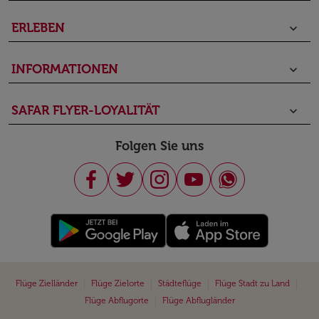
ERLEBEN
keyboard_arrow_down
INFORMATIONEN
keyboard_arrow_down
SAFAR FLYER-LOYALITÄT
keyboard_arrow_down
Folgen Sie uns
|
|
|
|
Flüge Zielländer
Flüge Zielorte
Städteflüge
Flüge Stadt zu Land
|
Flüge Abflugorte
Flüge Abflugländer