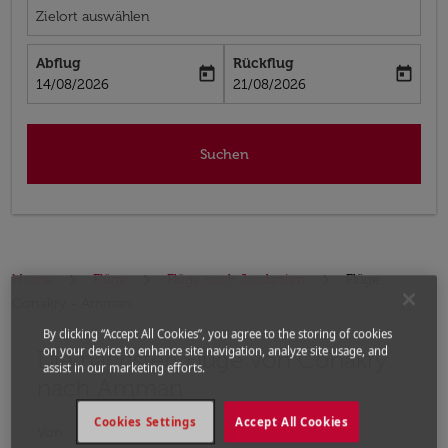
Zielort auswählen
Abflug
Rückflug
today
today
fc-booking-departure-date-aria-label
fc-booking-return-date-aria-label
14/08/2026
21/08/2026
Suchen
Home
Flüge
Flüge nach Jordanien
Flüge
Conakry - Amman
By clicking “Accept All Cookies”, you agree to the storing of cookies
on your device to enhance site navigation, analyze site usage, and
Die nächsten Flüge von Conakry
Bitte ändern Sie Ihre gewünschte Route (Abflugort un
assist in our marketing efforts.
nach Amman
Cookies Settings
Accept All Cookies
Von