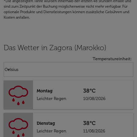
*Die angezeigten Tarife wurden innerhalb der letzten 48 Stunden erfasst und
sind zum Zeitpunkt der Buchung möglicherweise nicht mehr verfügbar. Für
optionale Produkte und Dienstleistungen können zusätzliche Gebühren und
Kosten anfallen.
Das Wetter in Zagora (Marokko)
Temperatureinheit
:
Weather unit option Celsius Selected
keyboard_arrow_down
Celsius
38°C
Montag
Leichter Regen
10/08/2026
38°C
Dienstag
Leichter Regen
11/08/2026