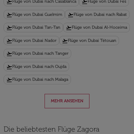
flight_takeoff
flight_takeoff
Flüge von Dubai nach Casablanca
Flüge von Dubai Fes
flight_takeoff
flight_takeoff
Flüge von Dubai Guelmim
Flüge von Dubai nach Rabat
flight_takeoff
flight_takeoff
Flüge von Dubai Tan-Tan
Flüge von Dubai Al-Hoceima
flight_takeoff
flight_takeoff
Flüge von Dubai Nador
Flüge von Dubai Tétouan
flight_takeoff
Flüge von Dubai nach Tanger
flight_takeoff
Flüge von Dubai nach Oujda
flight_takeoff
Flüge von Dubai nach Malaga
MEHR ANSEHEN
Die beliebtesten Flüge Zagora