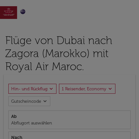

Flüge von Dubai nach
Zagora (Marokko) mit
Royal Air Maroc.
expand_more
expand_more
Hin- und Rückflug
1 Reisender, Economy
expand_more
Gutscheincode
Ab
Abflugort auswählen
Nach