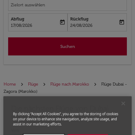
Zielort auswählen
Abflug
Rückflug
today
today
fc-booking-departure-date-aria-label
fc-booking-return-date-aria-label
17/08/2026
24/08/2026
Suchen
Home
Flüge
Flüge nach Marokko
Flüge Dubai -
Zagora (Marokko)
Die nächsten Flüge von Dubai
Bitte ändern Sie Ihre gewünschte Route (Abflugort un
By clicking “Accept All Cookies”, you agree to the storing of cookies
nach Zagora (Marokko)
on your device to enhance site navigation, analyze site usage, and
assist in our marketing efforts.
Von