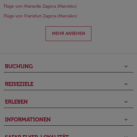
Flüge von Marseille Zagora (Marokko)
Flüge von Frankfurt Zagora (Marokko)
MEHR ANSEHEN
BUCHUNG
keyboard_arrow_down
REISEZIELE
keyboard_arrow_down
ERLEBEN
keyboard_arrow_down
INFORMATIONEN
keyboard_arrow_down