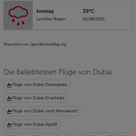
39°C
Sonntag
Leichter Regen
16/08/2026
Präsentiert von
: OpenWeatherMap.org
Die beliebtesten Flüge von Dubai
flight_takeoff
Flüge von Dubai Ouarzazate
flight_takeoff
Flüge von Dubai Errachidia
flight_takeoff
Flüge von Dubai nach Marrakesch
flight_takeoff
Flüge von Dubai Agadir