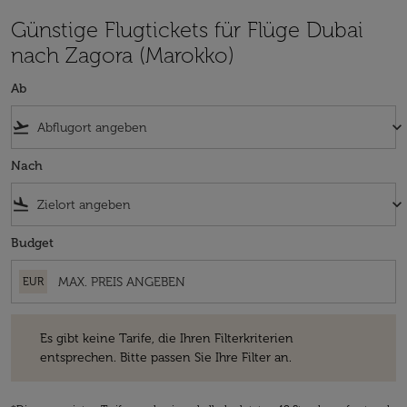
Günstige Flugtickets für Flüge Dubai
nach Zagora (Marokko)
Ab
flight_takeoff
keyboard_arrow_down
Nach
flight_land
keyboard_arrow_down
Budget
EUR
Es gibt keine Tarife, die Ihren Filterkriterien entsprechen. Bitte passe
Es gibt keine Tarife, die Ihren Filterkriterien
entsprechen. Bitte passen Sie Ihre Filter an.