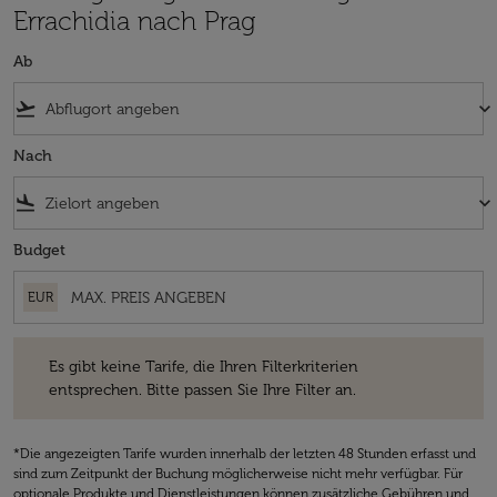
Errachidia nach Prag
Ab
flight_takeoff
keyboard_arrow_down
Nach
flight_land
keyboard_arrow_down
Budget
EUR
Es gibt keine Tarife, die Ihren Filterkriterien entsprechen. Bitte passe
Es gibt keine Tarife, die Ihren Filterkriterien
entsprechen. Bitte passen Sie Ihre Filter an.
*Die angezeigten Tarife wurden innerhalb der letzten 48 Stunden erfasst und
sind zum Zeitpunkt der Buchung möglicherweise nicht mehr verfügbar. Für
optionale Produkte und Dienstleistungen können zusätzliche Gebühren und