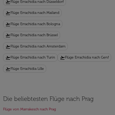
flight_takeoff
Flüge Errachidia nach Düsseldorf
flight_takeoff
Flüge Errachidia nach Mailand
flight_takeoff
Flüge Errachidia nach Bologna
flight_takeoff
Flüge Errachidia nach Brüssel
flight_takeoff
Flüge Errachidia nach Amsterdam
flight_takeoff
flight_takeoff
Flüge Errachidia nach Turin
Flüge Errachidia nach Genf
flight_takeoff
Flüge Errachidia Lille
Die beliebtesten Flüge nach Prag
Flüge von Marrakesch nach Prag