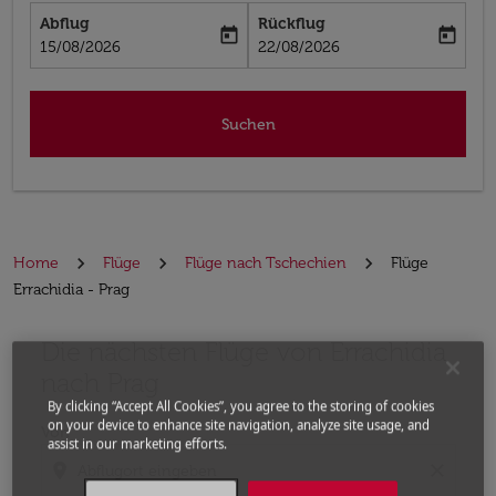
Abflug
Rückflug
today
today
fc-booking-departure-date-aria-label
fc-booking-return-date-aria-label
15/08/2026
22/08/2026
Suchen
Home
Flüge
Flüge nach Tschechien
Flüge
Errachidia - Prag
Die nächsten Flüge von Errachidia
Bitte ändern Sie Ihre gewünschte Route (Abflugort un
nach Prag
By clicking “Accept All Cookies”, you agree to the storing of cookies
on your device to enhance site navigation, analyze site usage, and
Von
assist in our marketing efforts.
location_on
close