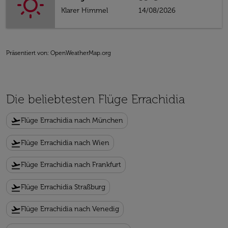
Klarer Himmel
14/08/2026
Präsentiert von
: OpenWeatherMap.org
Die beliebtesten Flüge Errachidia
flight_takeoff
Flüge Errachidia nach München
flight_takeoff
Flüge Errachidia nach Wien
flight_takeoff
Flüge Errachidia nach Frankfurt
flight_takeoff
Flüge Errachidia Straßburg
flight_takeoff
Flüge Errachidia nach Venedig