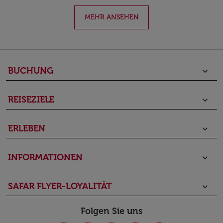
MEHR ANSEHEN
BUCHUNG
keyboard_arrow_down
REISEZIELE
keyboard_arrow_down
ERLEBEN
keyboard_arrow_down
INFORMATIONEN
keyboard_arrow_down
SAFAR FLYER-LOYALITÄT
keyboard_arrow_down
Folgen Sie uns