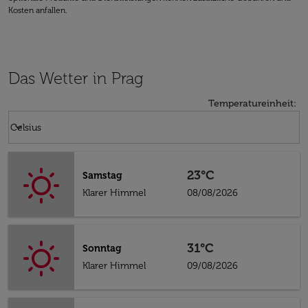
Kosten anfallen.
Das Wetter in Prag
Temperatureinheit
:
Weather unit option Celsius Selected
keyboard_arrow_down
Celsius
23°C
Samstag
Klarer Himmel
08/08/2026
31°C
Sonntag
Klarer Himmel
09/08/2026