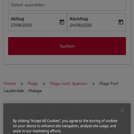
Zielort auswählen
Abflug
Rückflug
today
today
fc-booking-departure-date-aria-label
fc-booking-return-date-aria-label
17/08/2026
24/08/2026
Suchen
Home
Flüge
Flüge nach Spanien
Flüge Fort
Lauderdale - Malaga
Die nächsten Flüge von Fort
Bitte ändern Sie Ihre gewünschte Route (Abflugort un
Lauderdale nach Malaga
By clicking “Accept All Cookies”, you agree to the storing of cookies
on your device to enhance site navigation, analyze site usage, and
Von
assist in our marketing efforts.