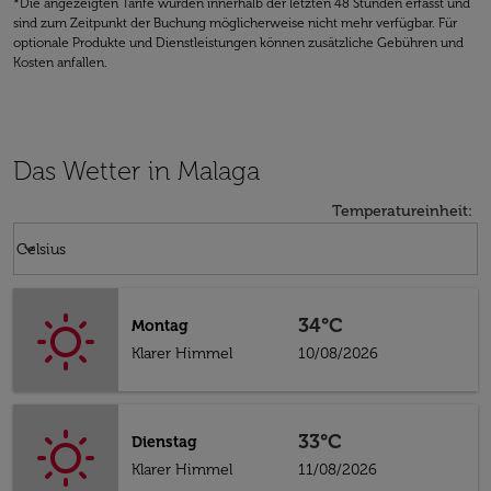
*Die angezeigten Tarife wurden innerhalb der letzten 48 Stunden erfasst und
sind zum Zeitpunkt der Buchung möglicherweise nicht mehr verfügbar. Für
optionale Produkte und Dienstleistungen können zusätzliche Gebühren und
Kosten anfallen.
Das Wetter in Malaga
Temperatureinheit
:
Weather unit option Celsius Selected
keyboard_arrow_down
Celsius
34°C
Montag
Klarer Himmel
10/08/2026
33°C
Dienstag
Klarer Himmel
11/08/2026