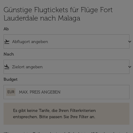
Günstige Flugtickets für Flüge Fort
Lauderdale nach Malaga
Ab
flight_takeoff
keyboard_arrow_down
Nach
flight_land
keyboard_arrow_down
Budget
EUR
Es gibt keine Tarife, die Ihren Filterkriterien entsprechen. Bitte passe
Es gibt keine Tarife, die Ihren Filterkriterien
entsprechen. Bitte passen Sie Ihre Filter an.