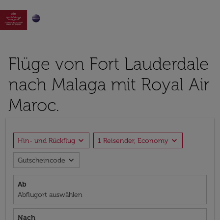

Flüge von Fort Lauderdale
nach Malaga mit Royal Air
Maroc.
expand_more
expand_more
Hin- und Rückflug
1 Reisender, Economy
expand_more
Gutscheincode
Ab
Abflugort auswählen
Nach