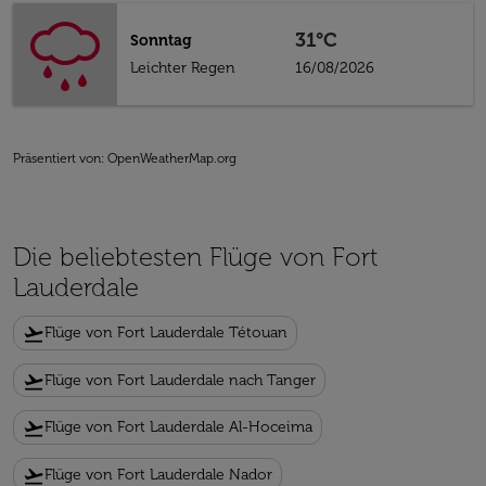
31°C
Sonntag
Leichter Regen
16/08/2026
Präsentiert von
: OpenWeatherMap.org
Die beliebtesten Flüge von Fort
Lauderdale
flight_takeoff
Flüge von Fort Lauderdale Tétouan
flight_takeoff
Flüge von Fort Lauderdale nach Tanger
flight_takeoff
Flüge von Fort Lauderdale Al-Hoceima
flight_takeoff
Flüge von Fort Lauderdale Nador