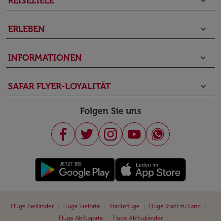
REISEZIELE
keyboard_arrow_down
ERLEBEN
keyboard_arrow_down
INFORMATIONEN
keyboard_arrow_down
SAFAR FLYER-LOYALITÄT
keyboard_arrow_down
Folgen Sie uns
|
|
|
|
Flüge Zielländer
Flüge Zielorte
Städteflüge
Flüge Stadt zu Land
|
Flüge Abflugorte
Flüge Abflugländer