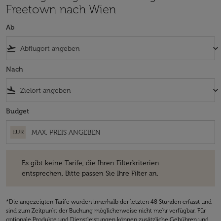
Freetown nach Wien
Ab
flight_takeoff
keyboard_arrow_down
Nach
flight_land
keyboard_arrow_down
Budget
EUR
Es gibt keine Tarife, die Ihren Filterkriterien entsprechen. Bitte passe
Es gibt keine Tarife, die Ihren Filterkriterien
entsprechen. Bitte passen Sie Ihre Filter an.
*Die angezeigten Tarife wurden innerhalb der letzten 48 Stunden erfasst und
sind zum Zeitpunkt der Buchung möglicherweise nicht mehr verfügbar. Für
optionale Produkte und Dienstleistungen können zusätzliche Gebühren und