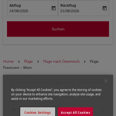
Abflug
Rückflug
today
today
fc-booking-departure-date-aria-label
fc-booking-return-date-aria-label
14/08/2026
21/08/2026
Suchen
Home
Flüge
Flüge nach Österreich
Flüge
Freetown - Wien
Die nächsten Flüge von Freetown
Bitte ändern Sie Ihre gewünschte Route (Abflugort un
nach Wien
By clicking “Accept All Cookies”, you agree to the storing of cookies
on your device to enhance site navigation, analyze site usage, and
assist in our marketing efforts.
Von
location_on
close
Cookies Settings
Accept All Cookies