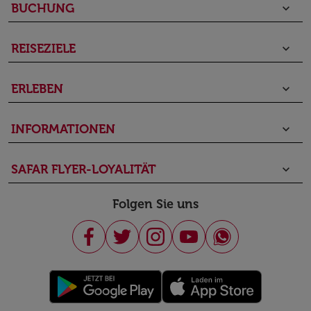
BUCHUNG
keyboard_arrow_down
REISEZIELE
keyboard_arrow_down
ERLEBEN
keyboard_arrow_down
INFORMATIONEN
keyboard_arrow_down
SAFAR FLYER-LOYALITÄT
keyboard_arrow_down
Folgen Sie uns