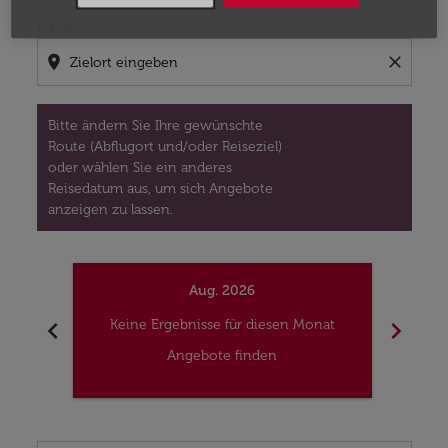
Nach
location_on
close
Bitte ändern Sie Ihre gewünschte
Route (Abflugort und/oder Reiseziel)
oder wählen Sie ein anderes
Reisedatum aus, um sich Angebote
anzeigen zu lassen.
Aug. 2026
chevron_left
chevron_right
Keine Ergebnisse für diesen Monat
Kei
Angebote finden