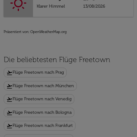
Klarer Himmel
13/08/2026
Präsentiert von
: OpenWeatherMap.org
Die beliebtesten Flüge Freetown
flight_takeoff
Flüge Freetown nach Prag
flight_takeoff
Flüge Freetown nach München
flight_takeoff
Flüge Freetown nach Venedig
flight_takeoff
Flüge Freetown nach Bologna
flight_takeoff
Flüge Freetown nach Frankfurt