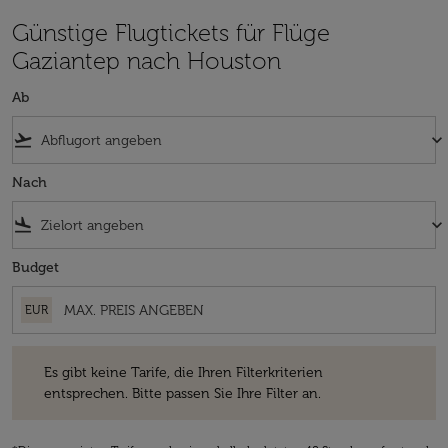
Günstige Flugtickets für Flüge
Gaziantep nach Houston
Ab
flight_takeoff
keyboard_arrow_down
Nach
flight_land
keyboard_arrow_down
Budget
EUR
Es gibt keine Tarife, die Ihren Filterkriterien entsprechen. Bitte passe
Es gibt keine Tarife, die Ihren Filterkriterien
entsprechen. Bitte passen Sie Ihre Filter an.