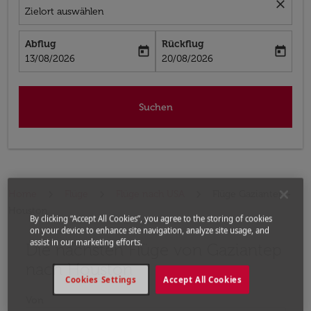
close
Zielort auswählen
Abflug
Rückflug
today
today
fc-booking-departure-date-aria-label
fc-booking-return-date-aria-label
13/08/2026
20/08/2026
Suchen
Home
Flüge
Flüge nach USA
Flüge Gaziantep -
Houston
By clicking “Accept All Cookies”, you agree to the storing of cookies
on your device to enhance site navigation, analyze site usage, and
assist in our marketing efforts.
Die nächsten Flüge von Gaziantep
Bitte ändern Sie Ihre gewünschte Route (Abflugort un
nach Houston
Cookies Settings
Accept All Cookies
Von