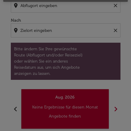
location_on
close
Nach
location_on
close
Bitte ändern Sie Ihre gewünschte
Route (Abflugort und/oder Reiseziel)
oder wählen Sie ein anderes
Reisedatum aus, um sich Angebote
anzeigen zu lassen.
Aug. 2026
chevron_left
chevron_right
Keine Ergebnisse für diesen Monat
Kei
Angebote finden