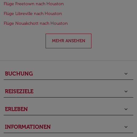
Flüge Freetown nach Houston
Flüge Libreville nach Houston
Flüge Nouakchott nach Houston
MEHR ANSEHEN
BUCHUNG
keyboard_arrow_down
REISEZIELE
keyboard_arrow_down
ERLEBEN
keyboard_arrow_down
INFORMATIONEN
keyboard_arrow_down