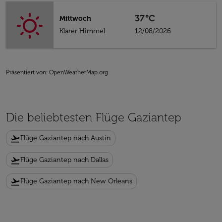
37°C
Mittwoch
Klarer Himmel
12/08/2026
Präsentiert von
: OpenWeatherMap.org
Die beliebtesten Flüge Gaziantep
flight_takeoff
Flüge Gaziantep nach Austin
flight_takeoff
Flüge Gaziantep nach Dallas
flight_takeoff
Flüge Gaziantep nach New Orleans