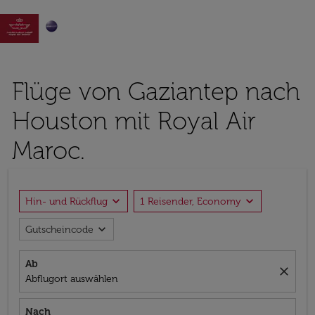

Flüge von Gaziantep nach
Houston mit Royal Air
Maroc.
expand_more
expand_more
Hin- und Rückflug
1 Reisender, Economy
expand_more
Gutscheincode
Ab
close
Abflugort auswählen
Nach