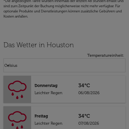
*Die angezeigten Tarife wurden innerhalb der letzten 48 Stunden erfasst und
sind zum Zeitpunkt der Buchung möglicherweise nicht mehr verfügbar. Für
optionale Produkte und Dienstleistungen können zusätzliche Gebühren und
Kosten anfallen.
Das Wetter in Houston
Temperatureinheit
:
Weather unit option Celsius Selected
keyboard_arrow_down
Celsius
34°C
Donnerstag
Leichter Regen
06/08/2026
34°C
Freitag
Leichter Regen
07/08/2026