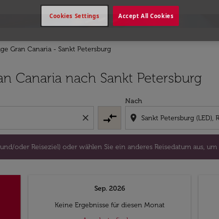
Cookies Settings
Accept All Cookies
üge Gran Canaria - Sankt Petersburg
lugort und/oder Reiseziel) oder wählen Sie ein anderes Re
an Canaria nach Sankt Petersburg
Nach
compare_arrows
close
location_on
 und/oder Reiseziel) oder wählen Sie ein anderes Reisedatum aus, um
Sep. 2026
Keine Ergebnisse für diesen Monat