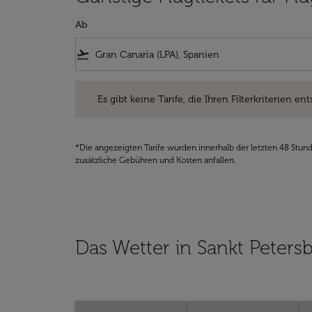
Ab
flight_takeoff
Es gibt keine Tarife, die Ihren Filterkriterien entsprec
Es gibt keine Tarife, die Ihren Filterkriterien ent
*Die angezeigten Tarife wurden innerhalb der letzten 48 Stun
zusätzliche Gebühren und Kosten anfallen.
Das Wetter in Sankt Peters