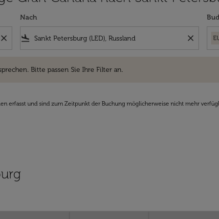
Nach
Bud
close
flight_land
close
E
hen. Bitte passen Sie Ihre Filter an.
sprechen. Bitte passen Sie Ihre Filter an.
den erfasst und sind zum Zeitpunkt der Buchung möglicherweise nicht mehr verfüg
burg