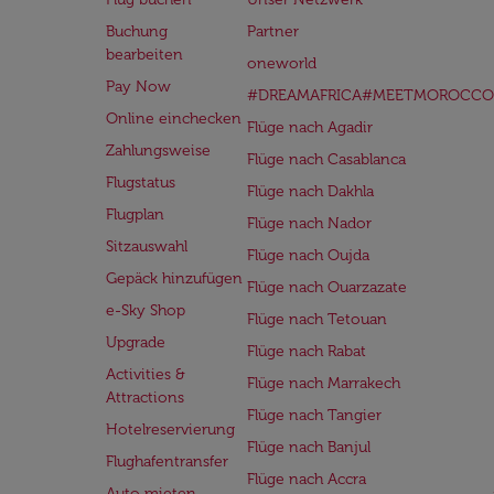
Buchung
Partner
bearbeiten
oneworld
Pay Now
#DREAMAFRICA#MEETMOROCCO
Online einchecken
Flüge nach Agadir
Zahlungsweise
Flüge nach Casablanca
Flugstatus
Flüge nach Dakhla
Flugplan
Flüge nach Nador
Sitzauswahl
Flüge nach Oujda
Gepäck hinzufügen
Flüge nach Ouarzazate
e-Sky Shop
Flüge nach Tetouan
Upgrade
Flüge nach Rabat
Activities &
Flüge nach Marrakech
Attractions
Flüge nach Tangier
Hotelreservierung
Flüge nach Banjul
Flughafentransfer
Flüge nach Accra
Auto mieten