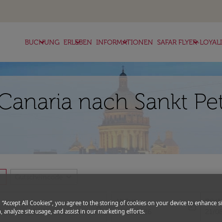
keyboard_arrow_down
keyboard_arrow_down
keyboard_arrow_down
keyboard_arrow_down
BUCHUNG
ERLEBEN
INFORMATIONEN
SAFAR FLYER-LOYAL
Canaria nach Sankt Pe
.
more
expand_more
Gutscheincode
Abflug
Rück
g “Accept All Cookies”, you agree to the storing of cookies on your device to enhance si
close
today
fc-booking-departure-date-aria-l
fc-bo
14/08/2026
21/0
, analyze site usage, and assist in our marketing efforts.