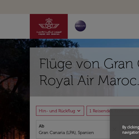
Flüge von Gran 
Royal Air Maroc
expand_more
expand_
Hin- und Rückflug
1 Reisender, Economy
Ab
Nach
By clickin
close
navigation