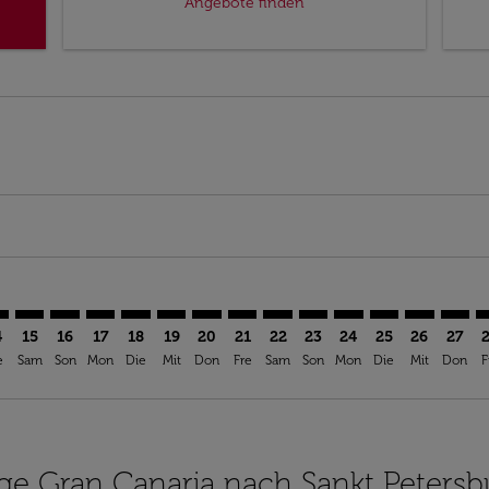
Angebote finden
imer. Angebote finden
sclaimer. Angebote finden
s-disclaimer. Angebote finden
ffers-disclaimer. Angebote finden
iew-offers-disclaimer. Angebote finden
mp-view-offers-disclaimer. Angebote finden
D: cmp-view-offers-disclaimer. Angebote finden
A–LED: cmp-view-offers-disclaimer. Angebote finden
LPA–LED: cmp-view-offers-disclaimer. Angebote finden
LPA–LED: cmp-view-offers-disclaimer. Angebote finde
LPA–LED: cmp-view-offers-disclaimer. Angebote f
LPA–LED: cmp-view-offers-disclaimer. Angeb
LPA–LED: cmp-view-offers-disclaimer. A
LPA–LED: cmp-view-offers-disclaime
LPA–LED: cmp-view-offers-discl
LPA–LED: cmp-view-offers-d
LPA–LED: cmp-view-offe
LPA–LED: cmp-view-
LPA–LED: cmp-v
LPA–LED: 
LPA–L
L
4
15
16
17
18
19
20
21
22
23
24
25
26
27
e
Sam
Son
Mon
Die
Mit
Don
Fre
Sam
Son
Mon
Die
Mit
Don
F
lüge Gran Canaria nach Sankt Petersb