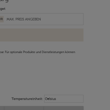
get
UR
bar. Für optionale Produkte und Dienstleistungen können
Weather unit option Celsius Select
keyboard_arrow_down
Temperatureinheit
:
Celsius