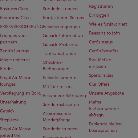
Registrieren
Business Class
Sonderleistungen
Einloggen
Economy Class
Kontaktieren Sie uns
Wie es funktioniert
REISEVERSICHERUNG
Reisebedingungen
Reasons to join
Lounges von
Gepäck-Information
partnern
Cards status
Gepäck-Probleme
Zenith Lounge
Card's benefits
Tarifkonditionen
Magic universe
Ihre Meilen
Check-in-
einlösen
Kinder
Bedingungen
Spend miles
Royal Air Maroc
Reisedokumente
lounges
Our Offers
Mit Tier reisen
Verpflegung an Bord
Unsere Angebote
Besondere Betreuung
Unterhaltung
Meine
Sondermahlzeiten
Kartennummer
Gepäck
Alleinreisende
abfragn
Sitzplätze
Minderjährige
Fehlende Meilen
Royal Air Maroc
Sonderleistungen
beanspruchen
joined the
Passagiere mit