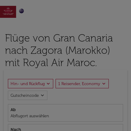

Flüge von Gran Canaria
nach Zagora (Marokko)
mit Royal Air Maroc.
expand_more
expand_more
Hin- und Rückflug
1 Reisender, Economy
expand_more
Gutscheincode
Ab
Abflugort auswählen
Nach