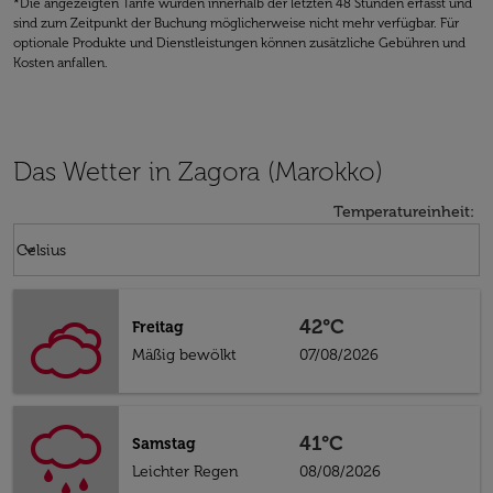
*Die angezeigten Tarife wurden innerhalb der letzten 48 Stunden erfasst und
sind zum Zeitpunkt der Buchung möglicherweise nicht mehr verfügbar. Für
optionale Produkte und Dienstleistungen können zusätzliche Gebühren und
Kosten anfallen.
Das Wetter in Zagora (Marokko)
Temperatureinheit
:
Weather unit option Celsius Selected
keyboard_arrow_down
Celsius
42°C
Freitag
Mäßig bewölkt
07/08/2026
41°C
Samstag
Leichter Regen
08/08/2026