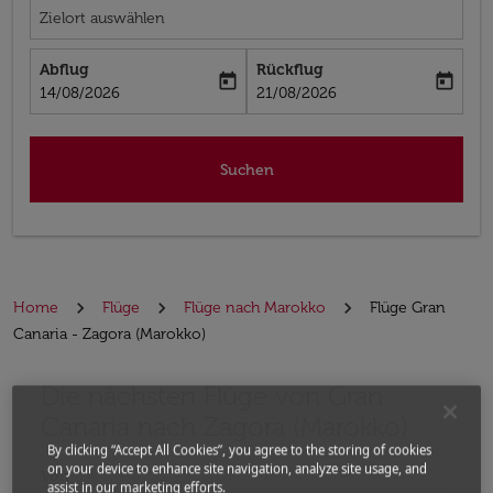
Zielort auswählen
Abflug
Rückflug
today
today
fc-booking-departure-date-aria-label
fc-booking-return-date-aria-label
14/08/2026
21/08/2026
Suchen
Home
Flüge
Flüge nach Marokko
Flüge Gran
Canaria - Zagora (Marokko)
Die nächsten Flüge von Gran
Bitte ändern Sie Ihre gewünschte Route (Abflugort un
Canaria nach Zagora (Marokko)
By clicking “Accept All Cookies”, you agree to the storing of cookies
on your device to enhance site navigation, analyze site usage, and
Von
assist in our marketing efforts.