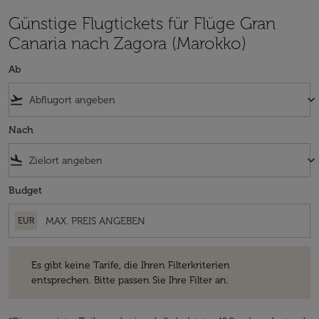
Günstige Flugtickets für Flüge Gran
Canaria nach Zagora (Marokko)
Ab
flight_takeoff
keyboard_arrow_down
Nach
flight_land
keyboard_arrow_down
Budget
EUR
Es gibt keine Tarife, die Ihren Filterkriterien entsprechen. Bitte passe
Es gibt keine Tarife, die Ihren Filterkriterien
entsprechen. Bitte passen Sie Ihre Filter an.