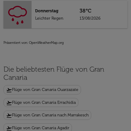
38°C
Donnerstag
Leichter Regen
13/08/2026
Präsentiert von
: OpenWeatherMap.org
Die beliebtesten Flüge von Gran
Canaria
flight_takeoff
Flüge von Gran Canaria Ouarzazate
flight_takeoff
Flüge von Gran Canaria Errachidia
flight_takeoff
Flüge von Gran Canaria nach Marrakesch
flight_takeoff
Flüge von Gran Canaria Agadir