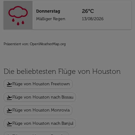
26°C
Donnerstag
Mäßiger Regen
13/08/2026
Präsentiert von
: OpenWeatherMap.org
Die beliebtesten Flüge von Houston
flight_takeoff
Flüge von Houston Freetown
flight_takeoff
Flüge von Houston nach Bissau
flight_takeoff
Flüge von Houston Monrovia
flight_takeoff
Flüge von Houston nach Banjul