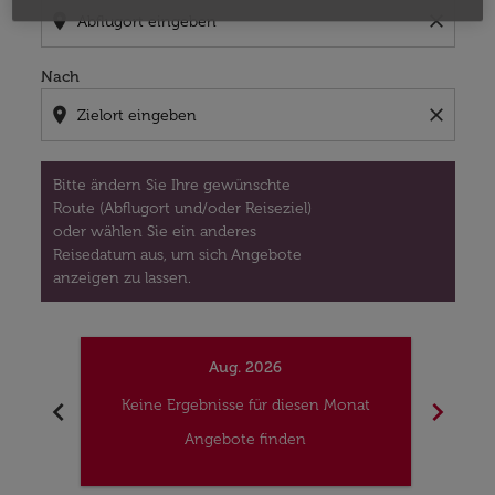
location_on
close
Nach
location_on
close
Bitte ändern Sie Ihre gewünschte
Route (Abflugort und/oder Reiseziel)
oder wählen Sie ein anderes
Reisedatum aus, um sich Angebote
anzeigen zu lassen.
Aug. 2026
chevron_left
chevron_right
Keine Ergebnisse für diesen Monat
Kei
Angebote finden