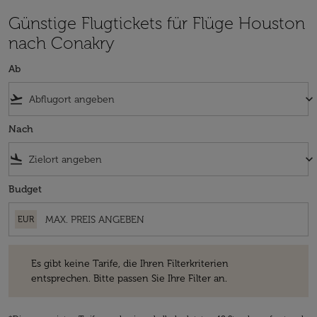
Günstige Flugtickets für Flüge Houston
nach Conakry
Ab
flight_takeoff
keyboard_arrow_down
Nach
flight_land
keyboard_arrow_down
Budget
EUR
Es gibt keine Tarife, die Ihren Filterkriterien entsprechen. Bitte passe
Es gibt keine Tarife, die Ihren Filterkriterien
entsprechen. Bitte passen Sie Ihre Filter an.