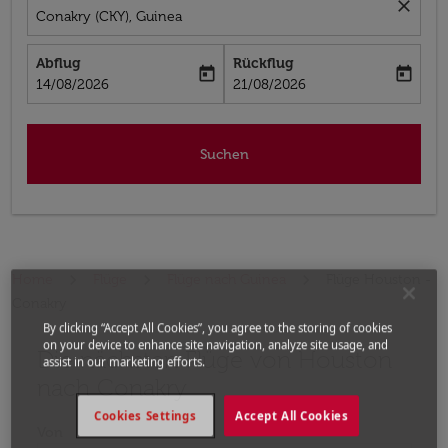
close
Conakry (CKY), Guinea
Abflug
Rückflug
today
today
fc-booking-departure-date-aria-label
fc-booking-return-date-aria-label
14/08/2026
21/08/2026
Suchen
Home
Flüge
Flüge nach Guinea
Flüge Houston -
Conakry
By clicking “Accept All Cookies”, you agree to the storing of cookies
on your device to enhance site navigation, analyze site usage, and
Die nächsten Flüge von Houston
Bitte ändern Sie Ihre gewünschte Route (Abflugort un
assist in our marketing efforts.
nach Conakry
Cookies Settings
Accept All Cookies
Von