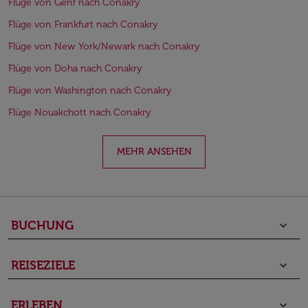
Flüge von Genf nach Conakry
Flüge von Frankfurt nach Conakry
Flüge von New York/Newark nach Conakry
Flüge von Doha nach Conakry
Flüge von Washington nach Conakry
Flüge Nouakchott nach Conakry
MEHR ANSEHEN
BUCHUNG
keyboard_arrow_down
REISEZIELE
keyboard_arrow_down
ERLEBEN
keyboard_arrow_down