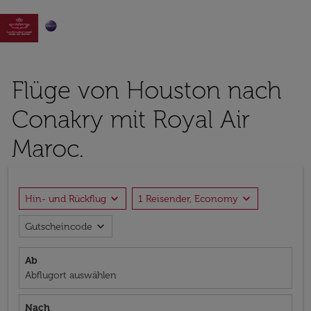

Flüge von Houston nach
Conakry mit Royal Air
Maroc.
expand_more
expand_more
Hin- und Rückflug
1 Reisender, Economy
expand_more
Gutscheincode
Ab
Abflugort auswählen
Nach