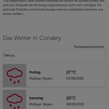
*Die angezeigten Tarife wurden innerhalb der letzten 48 Stunden erfasst und
sind zum Zeitpunkt der Buchung möglicherweise nicht mehr verfügbar. Für
optionale Produkte und Dienstleistungen können zusätzliche Gebühren und
Kosten anfallen.
Das Wetter in Conakry
Temperatureinheit
:
Weather unit option Celsius Selected
keyboard_arrow_down
Celsius
27°C
Freitag
Mäßiger Regen
07/08/2026
26°C
Samstag
Mäßiger Regen
08/08/2026