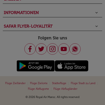
INFORMATIONEN
keyboard_arrow_down
SAFAR FLYER-LOYALITÄT
keyboard_arrow_down
Folgen Sie uns
|
|
|
|
Flüge Zielländer
Flüge Zielorte
Städteflüge
Flüge Stadt zu Land
|
Flüge Abflugorte
Flüge Abflugländer
© 2026 Royal Air Maroc. All rights reserved