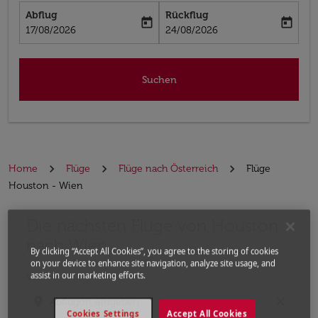
Abflug
Rückflug
today
today
fc-booking-departure-date-aria-label
fc-booking-return-date-aria-label
17/08/2026
24/08/2026
Suchen
Home
Flüge
Flüge nach Österreich
Flüge
Houston - Wien
Die nächsten Flüge von Houston
Bitte ändern Sie Ihre gewünschte Route (Abflugort un
nach Wien
By clicking “Accept All Cookies”, you agree to the storing of cookies
on your device to enhance site navigation, analyze site usage, and
assist in our marketing efforts.
Von
location_on
close
Cookies Settings
Accept All Cookies