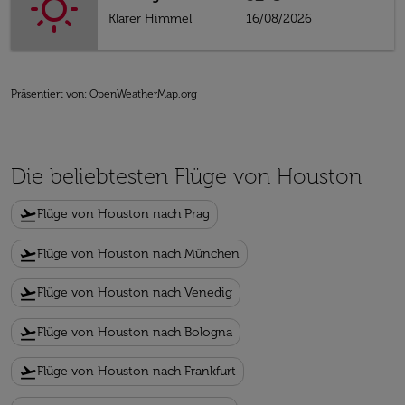
Klarer Himmel
16/08/2026
Präsentiert von
: OpenWeatherMap.org
Die beliebtesten Flüge von Houston
flight_takeoff
Flüge von Houston nach Prag
flight_takeoff
Flüge von Houston nach München
flight_takeoff
Flüge von Houston nach Venedig
flight_takeoff
Flüge von Houston nach Bologna
flight_takeoff
Flüge von Houston nach Frankfurt