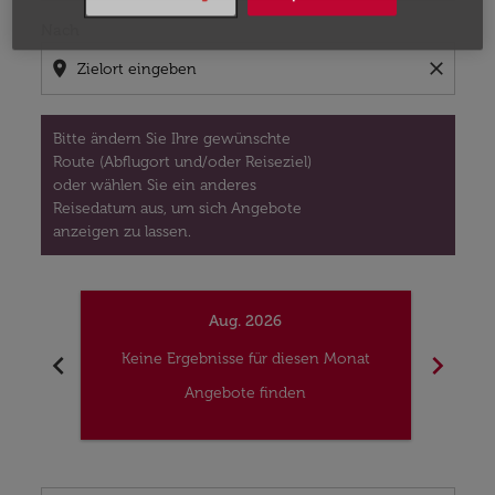
Nach
location_on
close
Bitte ändern Sie Ihre gewünschte
Route (Abflugort und/oder Reiseziel)
oder wählen Sie ein anderes
Reisedatum aus, um sich Angebote
anzeigen zu lassen.
Aug. 2026
chevron_left
chevron_right
Keine Ergebnisse für diesen Monat
Kei
Angebote finden