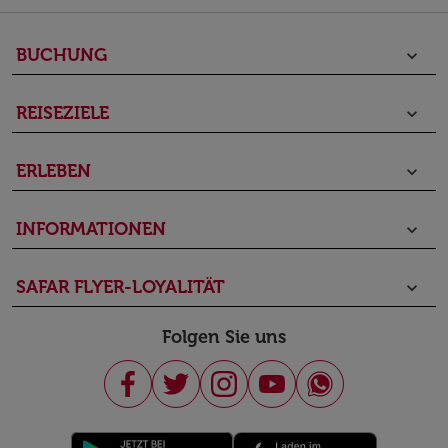
BUCHUNG
keyboard_arrow_down
REISEZIELE
keyboard_arrow_down
ERLEBEN
keyboard_arrow_down
INFORMATIONEN
keyboard_arrow_down
SAFAR FLYER-LOYALITÄT
keyboard_arrow_down
Folgen Sie uns