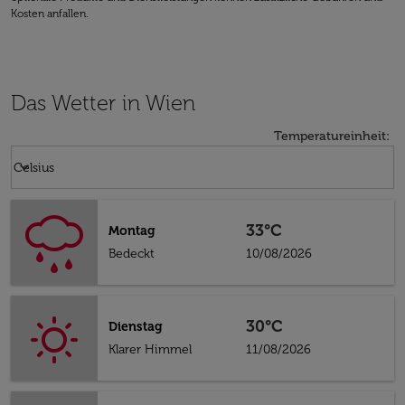
Kosten anfallen.
Das Wetter in Wien
Temperatureinheit
:
Weather unit option Celsius Selected
keyboard_arrow_down
Celsius
33°C
Montag
Bedeckt
10/08/2026
30°C
Dienstag
Klarer Himmel
11/08/2026