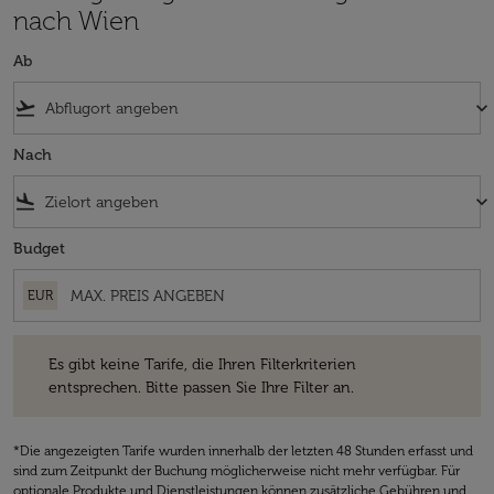
nach Wien
Ab
flight_takeoff
keyboard_arrow_down
Nach
flight_land
keyboard_arrow_down
Budget
EUR
Es gibt keine Tarife, die Ihren Filterkriterien entsprechen. Bitte passe
Es gibt keine Tarife, die Ihren Filterkriterien
entsprechen. Bitte passen Sie Ihre Filter an.
*Die angezeigten Tarife wurden innerhalb der letzten 48 Stunden erfasst und
sind zum Zeitpunkt der Buchung möglicherweise nicht mehr verfügbar. Für
optionale Produkte und Dienstleistungen können zusätzliche Gebühren und