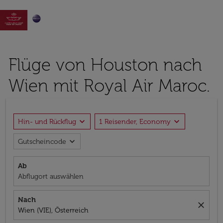

Flüge von Houston nach
Wien mit Royal Air Maroc.
expand_more
expand_more
Hin- und Rückflug
1 Reisender, Economy
expand_more
Gutscheincode
Ab
Abflugort auswählen
Nach
close
Wien (VIE), Österreich