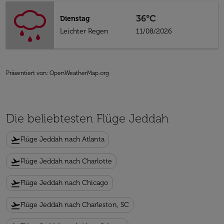
36°C
Dienstag
Leichter Regen
11/08/2026
Präsentiert von
: OpenWeatherMap.org
Die beliebtesten Flüge Jeddah
flight_takeoff
Flüge Jeddah nach Atlanta
flight_takeoff
Flüge Jeddah nach Charlotte
flight_takeoff
Flüge Jeddah nach Chicago
flight_takeoff
Flüge Jeddah nach Charleston, SC