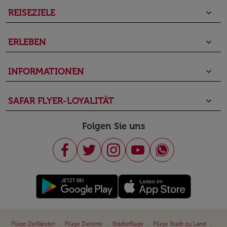
REISEZIELE
keyboard_arrow_down
ERLEBEN
keyboard_arrow_down
INFORMATIONEN
keyboard_arrow_down
SAFAR FLYER-LOYALITÄT
keyboard_arrow_down
Folgen Sie uns
|
|
|
|
Flüge Zielländer
Flüge Zielorte
Städteflüge
Flüge Stadt zu Land