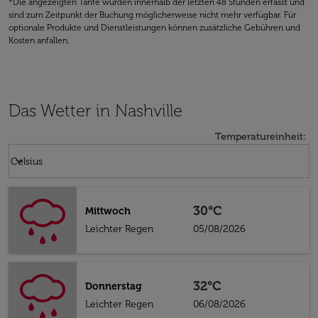
*Die angezeigten Tarife wurden innerhalb der letzten 48 Stunden erfasst und
sind zum Zeitpunkt der Buchung möglicherweise nicht mehr verfügbar. Für
optionale Produkte und Dienstleistungen können zusätzliche Gebühren und
Kosten anfallen.
Das Wetter in Nashville
Temperatureinheit
:
Weather unit option Celsius Selected
keyboard_arrow_down
Celsius
30°C
Mittwoch
Leichter Regen
05/08/2026
32°C
Donnerstag
Leichter Regen
06/08/2026