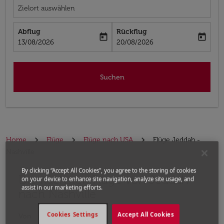
Zielort auswählen
Abflug
Rückflug
today
today
fc-booking-departure-date-aria-label
fc-booking-return-date-aria-label
13/08/2026
20/08/2026
Suchen
Home
Flüge
Flüge nach USA
Flüge Jeddah -
Nashville
By clicking “Accept All Cookies”, you agree to the storing of cookies
Die nächsten Flüge von Jeddah
Bitte ändern Sie Ihre gewünschte Route (Abflugort un
on your device to enhance site navigation, analyze site usage, and
assist in our marketing efforts.
nach Nashville
Cookies Settings
Accept All Cookies
Von