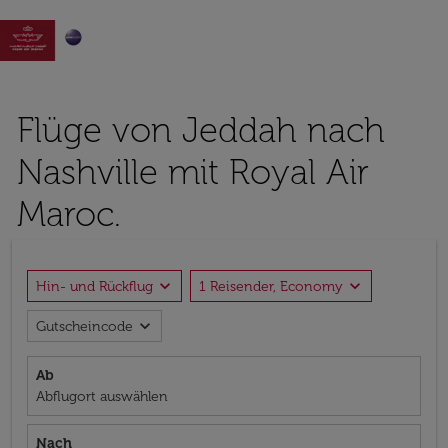

Flüge von Jeddah nach
Nashville mit Royal Air
Maroc.
expand_more
expand_more
Hin- und Rückflug
1 Reisender, Economy
expand_more
Gutscheincode
Ab
Abflugort auswählen
Nach