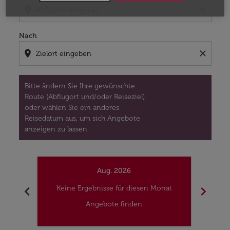
location_on
close
Nach
location_on
close
Bitte ändern Sie Ihre gewünschte
Route (Abflugort und/oder Reiseziel)
oder wählen Sie ein anderes
Reisedatum aus, um sich Angebote
anzeigen zu lassen.
Aug. 2026
chevron_left
chevron_right
Keine Ergebnisse für diesen Monat
Kei
Angebote finden