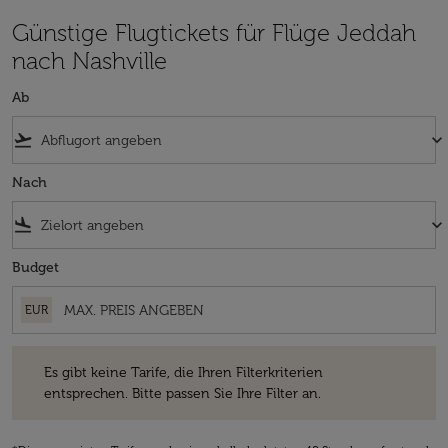
Günstige Flugtickets für Flüge Jeddah
nach Nashville
Ab
flight_takeoff
keyboard_arrow_down
Nach
flight_land
keyboard_arrow_down
Budget
EUR
Es gibt keine Tarife, die Ihren Filterkriterien entsprechen. Bitte passe
Es gibt keine Tarife, die Ihren Filterkriterien
entsprechen. Bitte passen Sie Ihre Filter an.