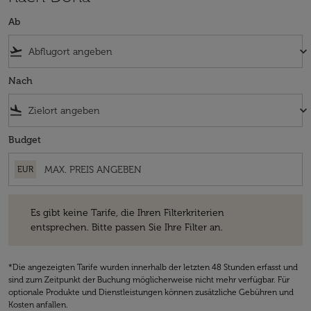
Ab
flight_takeoff
keyboard_arrow_down
Nach
flight_land
keyboard_arrow_down
Budget
EUR
Es gibt keine Tarife, die Ihren Filterkriterien entsprechen. Bitte passe
Es gibt keine Tarife, die Ihren Filterkriterien
entsprechen. Bitte passen Sie Ihre Filter an.
*Die angezeigten Tarife wurden innerhalb der letzten 48 Stunden erfasst und
sind zum Zeitpunkt der Buchung möglicherweise nicht mehr verfügbar. Für
optionale Produkte und Dienstleistungen können zusätzliche Gebühren und
Kosten anfallen.