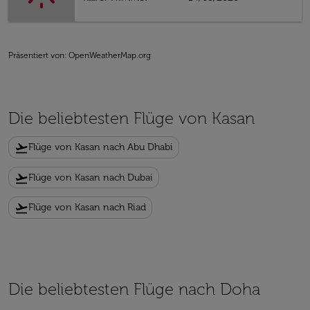
Präsentiert von
: OpenWeatherMap.org
Die beliebtesten Flüge von Kasan
flight_takeoff
Flüge von Kasan nach Abu Dhabi
flight_takeoff
Flüge von Kasan nach Dubai
flight_takeoff
Flüge von Kasan nach Riad
Die beliebtesten Flüge nach Doha