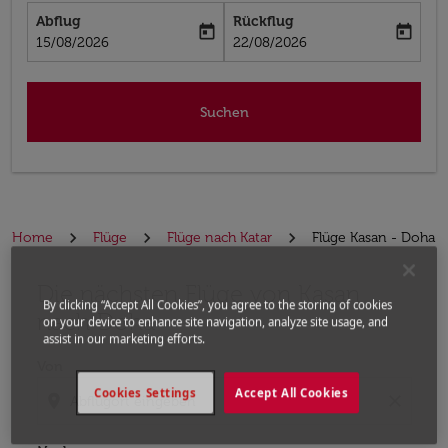
Abflug
Rückflug
today
today
fc-booking-departure-date-aria-label
fc-booking-return-date-aria-label
15/08/2026
22/08/2026
Suchen
Home
Flüge
Flüge nach Katar
Flüge Kasan - Doha
Die nächsten Flüge von Kasan
Bitte ändern Sie Ihre gewünschte Route (Abflugort un
By clicking “Accept All Cookies”, you agree to the storing of cookies
nach Doha
on your device to enhance site navigation, analyze site usage, and
assist in our marketing efforts.
Von
Cookies Settings
Accept All Cookies
location_on
close