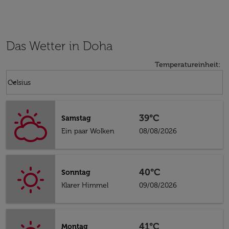
Das Wetter in Doha
Temperatureinheit
:
Weather unit option Celsius Selected
keyboard_arrow_down
Celsius
39°C
Samstag
Ein paar Wolken
08/08/2026
40°C
Sonntag
Klarer Himmel
09/08/2026
41°C
Montag