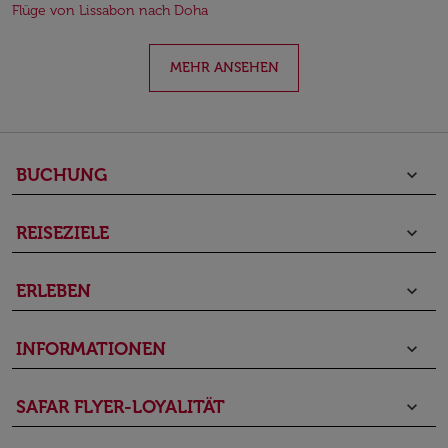
Flüge von Lissabon nach Doha
MEHR ANSEHEN
BUCHUNG
keyboard_arrow_down
REISEZIELE
keyboard_arrow_down
ERLEBEN
keyboard_arrow_down
INFORMATIONEN
keyboard_arrow_down
SAFAR FLYER-LOYALITÄT
keyboard_arrow_down