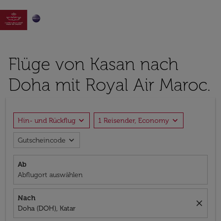

Flüge von Kasan nach
Doha mit Royal Air Maroc.
expand_more
expand_more
Hin- und Rückflug
1 Reisender, Economy
expand_more
Gutscheincode
Ab
Abflugort auswählen
Nach
close
Doha (DOH), Katar