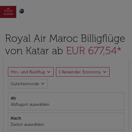

Royal Air Maroc Billigflüge
von Katar ab
EUR 677,54*
expand_more
expand_more
Hin- und Rückflug
1 Reisender, Economy
expand_more
Gutscheincode
Ab
Abflugort auswählen
Nach
Zielort auswählen