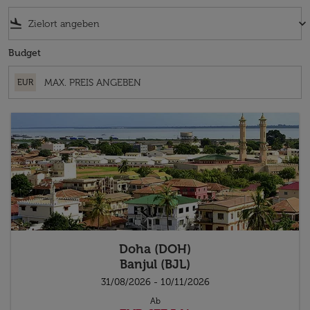
flight_land
keyboard_arrow_down
Budget
EUR
Doha (DOH)
Banjul (BJL)
31/08/2026 - 10/11/2026
Ab