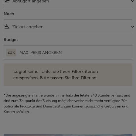
flight_takeoff
keyboard_arrow_down
Nach
flight_land
keyboard_arrow_down
Budget
EUR
Es gibt keine Tarife, die Ihren Filterkriterien entsprechen. Bitte passe
Es gibt keine Tarife, die Ihren Filterkriterien
entsprechen. Bitte passen Sie Ihre Filter an.
*Die angezeigten Tarife wurden innerhalb der letzten 48 Stunden erfasst und
sind zum Zeitpunkt der Buchung möglicherweise nicht mehr verfügbar. Für
optionale Produkte und Dienstleistungen können zusätzliche Gebühren und
Kosten anfallen.