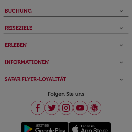
BUCHUNG
keyboard_arrow_down
REISEZIELE
keyboard_arrow_down
ERLEBEN
keyboard_arrow_down
INFORMATIONEN
keyboard_arrow_down
SAFAR FLYER-LOYALITÄT
keyboard_arrow_down
Folgen Sie uns