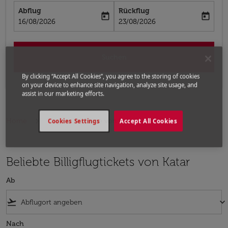
Abflug
Rückflug
today
today
fc-booking-departure-date-aria-label
fc-booking-return-date-aria-label
16/08/2026
23/08/2026
Suchen
By clicking “Accept All Cookies”, you agree to the storing of cookies
on your device to enhance site navigation, analyze site usage, and
assist in our marketing efforts.
Home
Flüge
Flüge von Katar
Cookies Settings
Accept All Cookies
Beliebte Billigflugtickets von Katar
Ab
flight_takeoff
keyboard_arrow_down
Nach