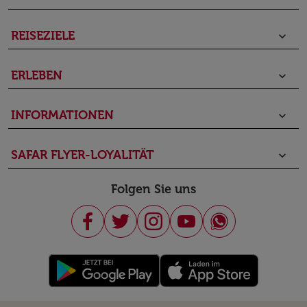
REISEZIELE
keyboard_arrow_down
ERLEBEN
keyboard_arrow_down
INFORMATIONEN
keyboard_arrow_down
SAFAR FLYER-LOYALITÄT
keyboard_arrow_down
Folgen Sie uns