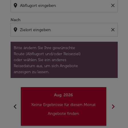
location_on
close
Nach
location_on
close
Bitte ändern Sie Ihre gewünschte
Route (Abflugort und/oder Reiseziel)
oder wählen Sie ein anderes
Reisedatum aus, um sich Angebote
anzeigen zu lassen.
Aug. 2026
chevron_left
chevron_right
Keine Ergebnisse für diesen Monat
Kei
Angebote finden