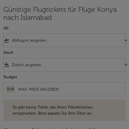
Günstige Flugtickets für Flüge Konya
nach Islamabad
Ab
flight_takeoff
keyboard_arrow_down
Nach
flight_land
keyboard_arrow_down
Budget
EUR
Es gibt keine Tarife, die Ihren Filterkriterien entsprechen. Bitte passe
Es gibt keine Tarife, die Ihren Filterkriterien
entsprechen. Bitte passen Sie Ihre Filter an.