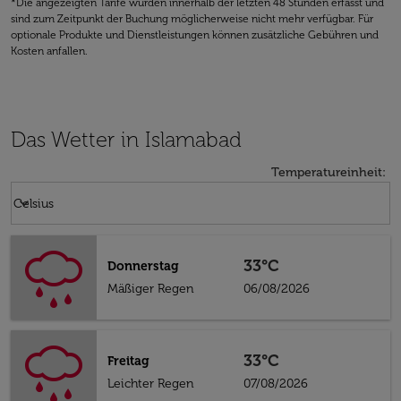
*Die angezeigten Tarife wurden innerhalb der letzten 48 Stunden erfasst und
sind zum Zeitpunkt der Buchung möglicherweise nicht mehr verfügbar. Für
optionale Produkte und Dienstleistungen können zusätzliche Gebühren und
Kosten anfallen.
Das Wetter in Islamabad
Temperatureinheit
:
Weather unit option Celsius Selected
keyboard_arrow_down
Celsius
33°C
Donnerstag
Mäßiger Regen
06/08/2026
33°C
Freitag
Leichter Regen
07/08/2026