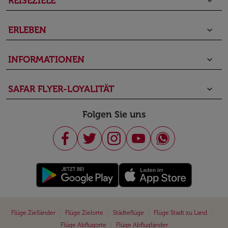
REISEZIELE
keyboard_arrow_down
ERLEBEN
keyboard_arrow_down
INFORMATIONEN
keyboard_arrow_down
SAFAR FLYER-LOYALITÄT
keyboard_arrow_down
Folgen Sie uns
|
|
|
|
Flüge Zielländer
Flüge Zielorte
Städteflüge
Flüge Stadt zu Land
|
Flüge Abflugorte
Flüge Abflugländer