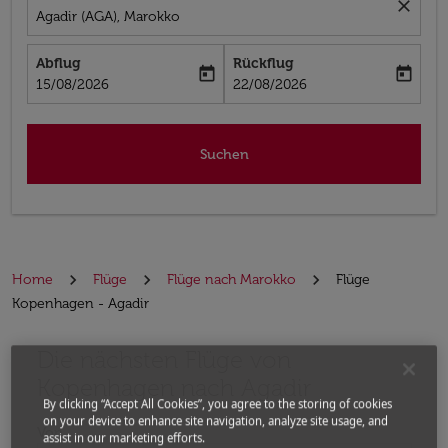
close
Agadir (AGA), Marokko
Abflug
Rückflug
today
today
fc-booking-departure-date-aria-label
fc-booking-return-date-aria-label
15/08/2026
22/08/2026
Suchen
Home
Flüge
Flüge nach Marokko
Flüge
Kopenhagen - Agadir
Die nächsten Flüge von
Bitte ändern Sie Ihre gewünschte Route (Abflugort un
Kopenhagen nach Agadir
By clicking “Accept All Cookies”, you agree to the storing of cookies
on your device to enhance site navigation, analyze site usage, and
Von
assist in our marketing efforts.