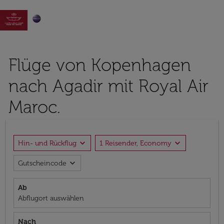

Flüge von Kopenhagen
nach Agadir mit Royal Air
Maroc.
expand_more
expand_more
Hin- und Rückflug
1 Reisender, Economy
expand_more
Gutscheincode
Ab
Abflugort auswählen
Nach