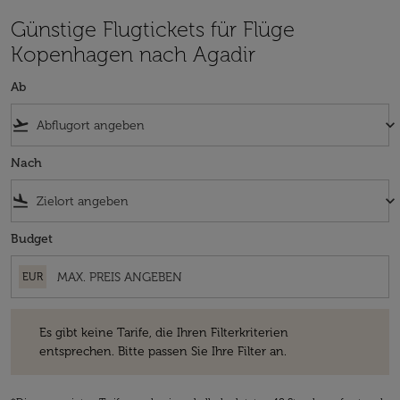
Günstige Flugtickets für Flüge
Kopenhagen nach Agadir
Ab
flight_takeoff
keyboard_arrow_down
Nach
flight_land
keyboard_arrow_down
Budget
EUR
Es gibt keine Tarife, die Ihren Filterkriterien entsprechen. Bitte passe
Es gibt keine Tarife, die Ihren Filterkriterien
entsprechen. Bitte passen Sie Ihre Filter an.