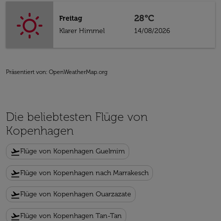
28°C
Freitag
Klarer Himmel
14/08/2026
Präsentiert von
: OpenWeatherMap.org
Die beliebtesten Flüge von
Kopenhagen
flight_takeoff
Flüge von Kopenhagen Guelmim
flight_takeoff
Flüge von Kopenhagen nach Marrakesch
flight_takeoff
Flüge von Kopenhagen Ouarzazate
flight_takeoff
Flüge von Kopenhagen Tan-Tan