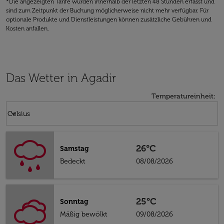
*Die angezeigten Tarife wurden innerhalb der letzten 48 Stunden erfasst und
sind zum Zeitpunkt der Buchung möglicherweise nicht mehr verfügbar. Für
optionale Produkte und Dienstleistungen können zusätzliche Gebühren und
Kosten anfallen.
Das Wetter in Agadir
Temperatureinheit
:
Weather unit option Celsius Selected
keyboard_arrow_down
Celsius
26°C
Samstag
Bedeckt
08/08/2026
25°C
Sonntag
Mäßig bewölkt
09/08/2026