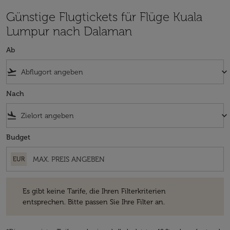
Günstige Flugtickets für Flüge Kuala
Lumpur nach Dalaman
Ab
flight_takeoff
keyboard_arrow_down
Nach
flight_land
keyboard_arrow_down
Budget
EUR
Es gibt keine Tarife, die Ihren Filterkriterien entsprechen. Bitte passe
Es gibt keine Tarife, die Ihren Filterkriterien
entsprechen. Bitte passen Sie Ihre Filter an.