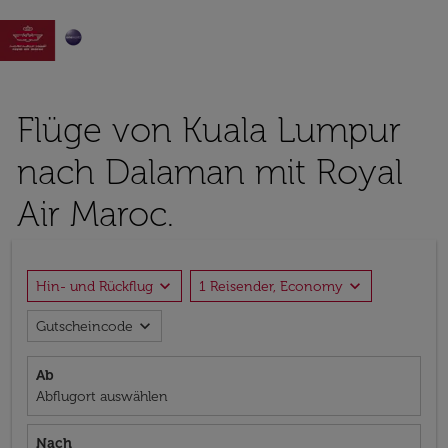

Flüge von Kuala Lumpur
nach Dalaman mit Royal
Air Maroc.
expand_more
expand_more
Hin- und Rückflug
1 Reisender, Economy
expand_more
Gutscheincode
Ab
Abflugort auswählen
Nach