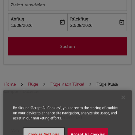
Zielort auswählen
Abflug
Rückflug
today
today
fc-booking-departure-date-aria-label
fc-booking-return-date-aria-label
13/08/2026
20/08/2026
Suchen
Home
Flüge
Flüge nach Türkei
Flüge Kuala
Lumpur - Dalaman
Die nächsten Flüge von Kuala
Bitte ändern Sie Ihre gewünschte Route (Abflugort un
By clicking “Accept All Cookies”, you agree to the storing of cookies
on your device to enhance site navigation, analyze site usage, and
Lumpur nach Dalaman
assist in our marketing efforts.
Von
Cookies Settings
Accept All Cookies