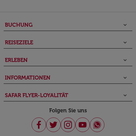
BUCHUNG
keyboard_arrow_down
REISEZIELE
keyboard_arrow_down
ERLEBEN
keyboard_arrow_down
INFORMATIONEN
keyboard_arrow_down
SAFAR FLYER-LOYALITÄT
keyboard_arrow_down
Folgen Sie uns