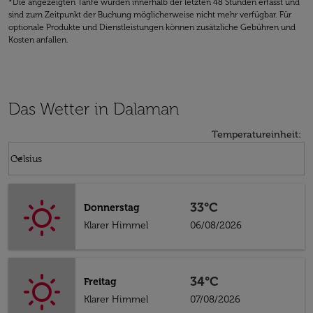
*Die angezeigten Tarife wurden innerhalb der letzten 48 Stunden erfasst und
sind zum Zeitpunkt der Buchung möglicherweise nicht mehr verfügbar. Für
optionale Produkte und Dienstleistungen können zusätzliche Gebühren und
Kosten anfallen.
Das Wetter in Dalaman
Temperatureinheit
:
Weather unit option Celsius Selected
keyboard_arrow_down
Celsius
33°C
Donnerstag
Klarer Himmel
06/08/2026
34°C
Freitag
Klarer Himmel
07/08/2026