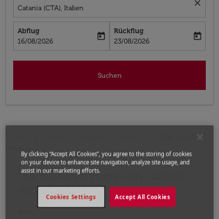
close
Catania (CTA), Italien
Abflug
Rückflug
today
today
fc-booking-departure-date-aria-label
fc-booking-return-date-aria-label
16/08/2026
23/08/2026
Suchen
Home
Flüge
Flüge nach Italien
Flüge Luanda -
Catania
By clicking “Accept All Cookies”, you agree to the storing of cookies
on your device to enhance site navigation, analyze site usage, and
assist in our marketing efforts.
Die nächsten Flüge von Luanda
Bitte ändern Sie Ihre gewünschte Route (Abflugort un
nach Catania
Cookies Settings
Accept All Cookies
Von