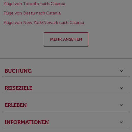
Flüge von Toronto nach Catania
Flüge von Bissau nach Catania
Flüge von New York/Newark nach Catania
MEHR ANSEHEN
BUCHUNG
keyboard_arrow_down
REISEZIELE
keyboard_arrow_down
ERLEBEN
keyboard_arrow_down
INFORMATIONEN
keyboard_arrow_down