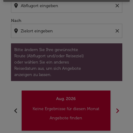
location_on
close
Nach
location_on
close
Bitte ändern Sie Ihre gewünschte
Route (Abflugort und/oder Reiseziel)
oder wählen Sie ein anderes
Reisedatum aus, um sich Angebote
anzeigen zu lassen.
Aug. 2026
chevron_left
chevron_right
Keine Ergebnisse für diesen Monat
Kei
Angebote finden