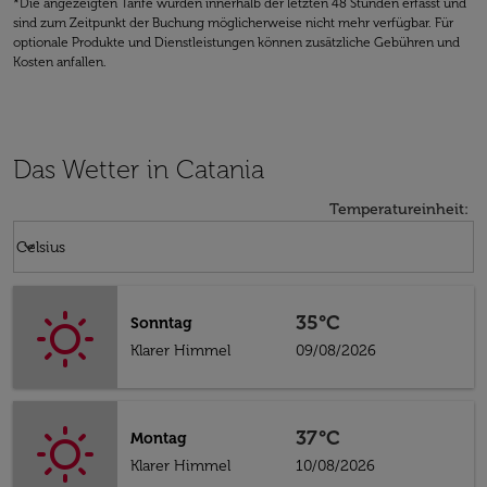
*Die angezeigten Tarife wurden innerhalb der letzten 48 Stunden erfasst und
sind zum Zeitpunkt der Buchung möglicherweise nicht mehr verfügbar. Für
optionale Produkte und Dienstleistungen können zusätzliche Gebühren und
Kosten anfallen.
Das Wetter in Catania
Temperatureinheit
:
Weather unit option Celsius Selected
keyboard_arrow_down
Celsius
35°C
Sonntag
Klarer Himmel
09/08/2026
37°C
Montag
Klarer Himmel
10/08/2026