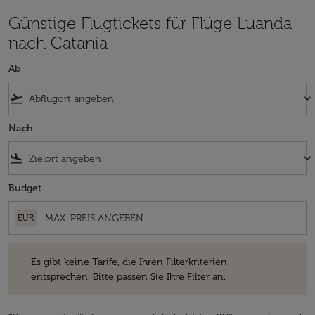
Günstige Flugtickets für Flüge Luanda
nach Catania
Ab
flight_takeoff
keyboard_arrow_down
Nach
flight_land
keyboard_arrow_down
Budget
EUR
Es gibt keine Tarife, die Ihren Filterkriterien entsprechen. Bitte passe
Es gibt keine Tarife, die Ihren Filterkriterien
entsprechen. Bitte passen Sie Ihre Filter an.