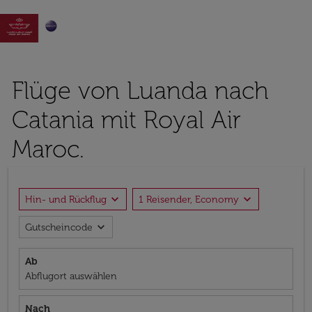

Flüge von Luanda nach
Catania mit Royal Air
Maroc.
expand_more
expand_more
Hin- und Rückflug
1 Reisender, Economy
expand_more
Gutscheincode
Ab
Abflugort auswählen
Nach