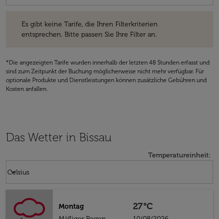
Es gibt keine Tarife, die Ihren Filterkriterien entsprechen. Bitte passe
Es gibt keine Tarife, die Ihren Filterkriterien
entsprechen. Bitte passen Sie Ihre Filter an.
*Die angezeigten Tarife wurden innerhalb der letzten 48 Stunden erfasst und
sind zum Zeitpunkt der Buchung möglicherweise nicht mehr verfügbar. Für
optionale Produkte und Dienstleistungen können zusätzliche Gebühren und
Kosten anfallen.
Das Wetter in Bissau
Temperatureinheit
:
Weather unit option Celsius Selected
keyboard_arrow_down
Celsius
27°C
Montag
Mäßiger Regen
10/08/2026