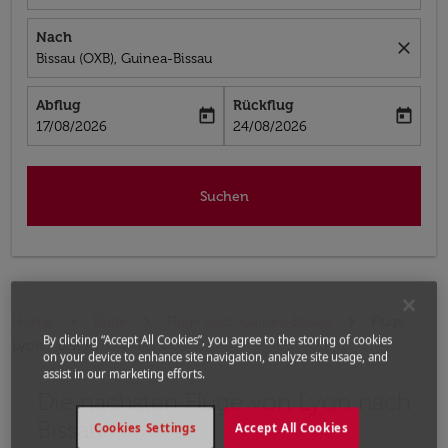
Nach
close
Bissau (OXB), Guinea-Bissau
Abflug
Rückflug
today
today
fc-booking-departure-date-aria-label
fc-booking-return-date-aria-label
17/08/2026
24/08/2026
Suchen
Home
Flüge
Flüge nach Guinea-Bissau
Flüge
By clicking “Accept All Cookies”, you agree to the storing of cookies
Lyon - Bissau
on your device to enhance site navigation, analyze site usage, and
assist in our marketing efforts.
Die nächsten Flüge von Lyon nach
Bitte geben Sie einen anderen Monat oder ein anderes
Bissau
Cookies Settings
Accept All Cookies