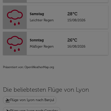
28°C
Samstag
Leichter Regen
15/08/2026
26°C
Sonntag
Mäßiger Regen
16/08/2026
Präsentiert von
: OpenWeatherMap.org
Die beliebtesten Flüge von Lyon
flight_takeoff
Flüge von Lyon nach Banjul
Flüge von Lyon nach Conakry