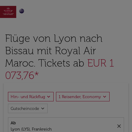

Flüge von Lyon nach
Bissau mit Royal Air
Maroc. Tickets ab
EUR 1
073,76*
expand_more
expand_more
Hin- und Rückflug
1 Reisender, Economy
expand_more
Gutscheincode
Ab
close
Lyon (LYS), Frankreich