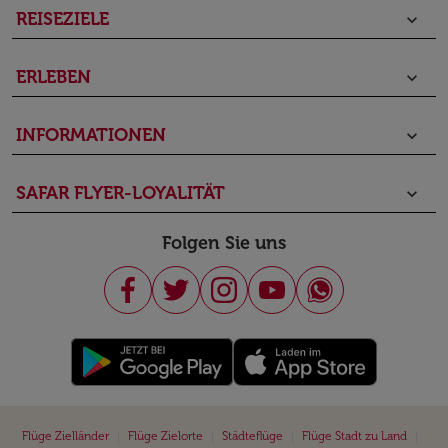
REISEZIELE
keyboard_arrow_down
ERLEBEN
keyboard_arrow_down
INFORMATIONEN
keyboard_arrow_down
SAFAR FLYER-LOYALITÄT
keyboard_arrow_down
Folgen Sie uns
|
|
|
|
Flüge Zielländer
Flüge Zielorte
Städteflüge
Flüge Stadt zu Land