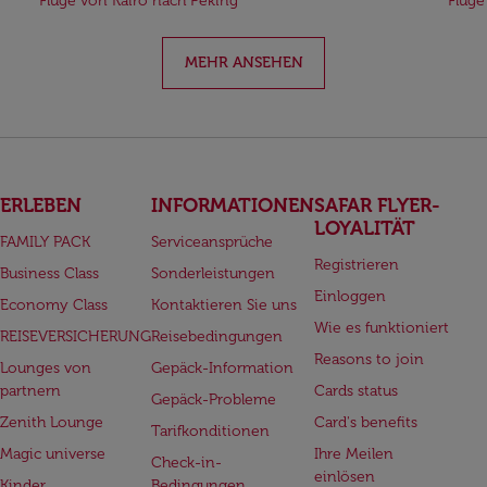
Flüge von Kairo nach Peking
Flüge
MEHR ANSEHEN
ERLEBEN
INFORMATIONEN
SAFAR FLYER-
LOYALITÄT
FAMILY PACK
Serviceansprüche
Registrieren
Business Class
Sonderleistungen
Einloggen
Economy Class
Kontaktieren Sie uns
Wie es funktioniert
REISEVERSICHERUNG
Reisebedingungen
Reasons to join
Lounges von
Gepäck-Information
partnern
Cards status
Gepäck-Probleme
Zenith Lounge
Card's benefits
Tarifkonditionen
Magic universe
Ihre Meilen
Check-in-
einlösen
Kinder
Bedingungen