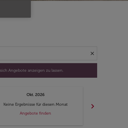
isedatum aus, um sich Angebote anzeigen zu lassen.
close
 sich Angebote anzeigen zu lassen.
Okt. 2026
N
chevron_right
Keine Ergebnisse für diesen Monat
Keine Ergebn
Angebote finden
Ange