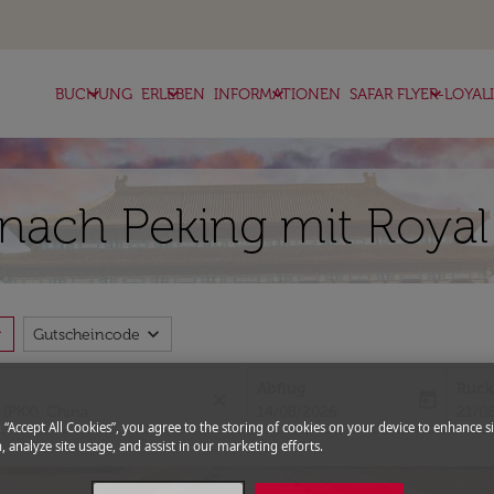
keyboard_arrow_down
keyboard_arrow_down
keyboard_arrow_down
keyboard_arrow_down
BUCHUNG
ERLEBEN
INFORMATIONEN
SAFAR FLYER-LOYAL
nach Peking mit Royal 
more
expand_more
Gutscheincode
Abflug
Rück
close
today
fc-booking-departure-date-aria-l
fc-bo
14/08/2026
21/0
g “Accept All Cookies”, you agree to the storing of cookies on your device to enhance si
, analyze site usage, and assist in our marketing efforts.