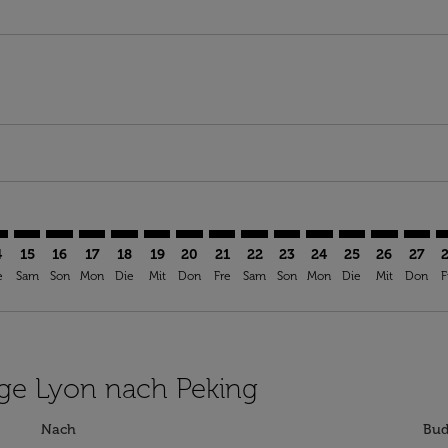
imer. Angebote finden
sclaimer. Angebote finden
s-disclaimer. Angebote finden
ffers-disclaimer. Angebote finden
iew-offers-disclaimer. Angebote finden
mp-view-offers-disclaimer. Angebote finden
X: cmp-view-offers-disclaimer. Angebote finden
S–PKX: cmp-view-offers-disclaimer. Angebote finden
LYS–PKX: cmp-view-offers-disclaimer. Angebote finden
LYS–PKX: cmp-view-offers-disclaimer. Angebote finde
LYS–PKX: cmp-view-offers-disclaimer. Angebote f
LYS–PKX: cmp-view-offers-disclaimer. Angebo
LYS–PKX: cmp-view-offers-disclaimer. A
LYS–PKX: cmp-view-offers-disclaime
LYS–PKX: cmp-view-offers-discl
LYS–PKX: cmp-view-offers-d
LYS–PKX: cmp-view-offe
LYS–PKX: cmp-view-
LYS–PKX: cmp-v
LYS–PKX: 
LYS–P
L
4
15
16
17
18
19
20
21
22
23
24
25
26
27
e
Sam
Son
Mon
Die
Mit
Don
Fre
Sam
Son
Mon
Die
Mit
Don
F
lüge Lyon nach Peking
Nach
Bud