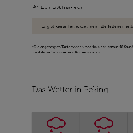
flight_takeoff
Es gibt keine Tarife, die Ihren Filterkriterien entsprec
Es gibt keine Tarife, die Ihren Filterkriterien ent
*Die angezeigten Tarife wurden innerhalb der letzten 48 Stun
zusätzliche Gebühren und Kosten anfallen.
Das Wetter in Peking