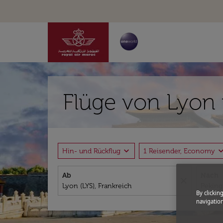
Flüge von Lyon 
expand_more
expand_
Hin- und Rückflug
1 Reisender, Economy
Ab
Nach
close
By clickin
navigation