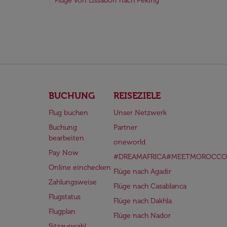
Flüge von Lissabon nach Peking
BUCHUNG
REISEZIELE
Flug buchen
Unser Netzwerk
Buchung
Partner
bearbeiten
oneworld
Pay Now
#DREAMAFRICA#MEETMOROCCO
Online einchecken
Flüge nach Agadir
Zahlungsweise
Flüge nach Casablanca
Flugstatus
Flüge nach Dakhla
Flugplan
Flüge nach Nador
Sitzauswahl