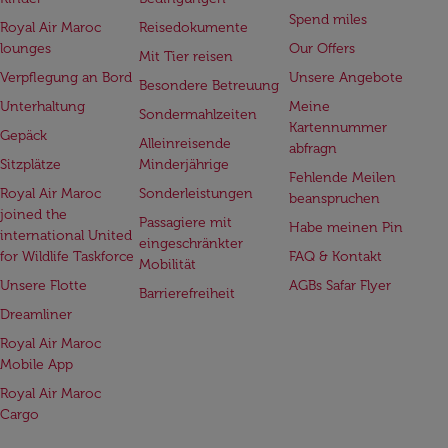
Spend miles
Royal Air Maroc
Reisedokumente
lounges
Our Offers
Mit Tier reisen
Verpflegung an Bord
Unsere Angebote
Besondere Betreuung
Unterhaltung
Meine
Sondermahlzeiten
Kartennummer
Gepäck
Alleinreisende
abfragn
Sitzplätze
Minderjährige
Fehlende Meilen
Royal Air Maroc
Sonderleistungen
beanspruchen
joined the
Passagiere mit
Habe meinen Pin
international United
eingeschränkter
for Wildlife Taskforce
FAQ & Kontakt
Mobilität
Unsere Flotte
AGBs Safar Flyer
Barrierefreiheit
Dreamliner
Royal Air Maroc
Mobile App
Royal Air Maroc
Cargo