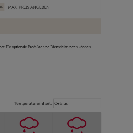
UR
bar. Für optionale Produkte und Dienstleistungen können
Weather unit option Celsius Select
keyboard_arrow_down
Temperatureinheit
:
Celsius