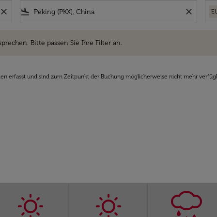
close
flight_land
close
E
hen. Bitte passen Sie Ihre Filter an.
sprechen. Bitte passen Sie Ihre Filter an.
den erfasst und sind zum Zeitpunkt der Buchung möglicherweise nicht mehr verfüg