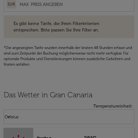
EUR
Es gibt keine Tarife, die Ihren Filterkriterien entsprechen. Bitte passe
Es gibt keine Tarife, die Ihren Filterkriterien
entsprechen. Bitte passen Sie Ihre Filter an.
*Die angezeigten Tarife wurden innerhalb der letzten 48 Stunden erfasst und
sind zum Zeitpunkt der Buchung möglicherweise nicht mehr verfügbar. Für
optionale Produkte und Dienstleistungen können zusätzliche Gebühren und
Kosten anfallen.
Das Wetter in Gran Canaria
Temperatureinheit
:
Weather unit option Celsius Selected
keyboard_arrow_down
Celsius