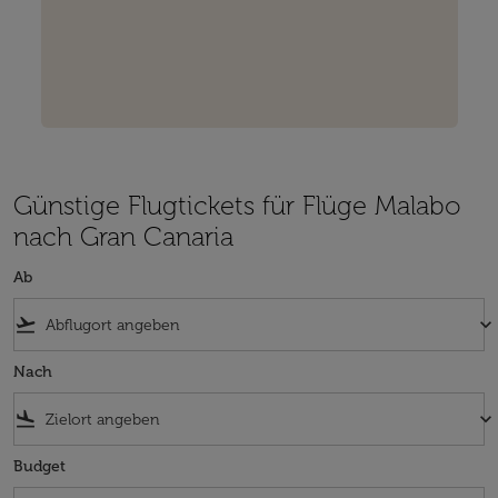
Günstige Flugtickets für Flüge Malabo
nach Gran Canaria
Ab
flight_takeoff
keyboard_arrow_down
Nach
flight_land
keyboard_arrow_down
Budget