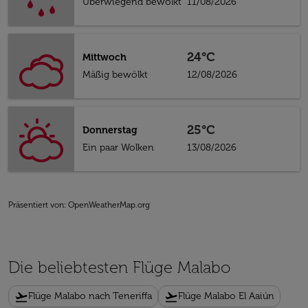
Überwiegend bewölkt
11/08/2026
24°C
Mittwoch
Mäßig bewölkt
12/08/2026
25°C
Donnerstag
Ein paar Wolken
13/08/2026
Präsentiert von
: OpenWeatherMap.org
Die beliebtesten Flüge Malabo
flight_takeoff
flight_takeoff
Flüge Malabo nach Teneriffa
Flüge Malabo El Aaiún