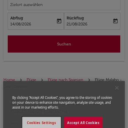
Zielort auswählen
Abflug
Rückflug
today
today
fc-booking-departure-date-aria-label
fc-booking-return-date-aria-label
14/08/2026
21/08/2026
Suchen
Home
Flüge
Flüge nach Spanien
Flüge Malabo -
Gran Canaria
By clicking “Accept All Cookies”, you agree to the storing of cookies
Die nächsten Flüge von Malabo
Bitte ändern Sie Ihre gewünschte Route (Abflugort un
on your device to enhance site navigation, analyze site usage, and
assist in our marketing efforts.
nach Gran Canaria
Cookies Settings
Accept All Cookies
Von