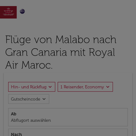

Flüge von Malabo nach
Gran Canaria mit Royal
Air Maroc.
expand_more
expand_more
Hin- und Rückflug
1 Reisender, Economy
expand_more
Gutscheincode
Ab
Abflugort auswählen
Nach