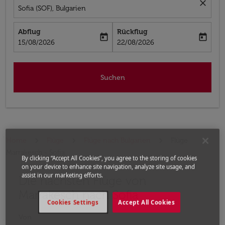
close
Sofia (SOF), Bulgarien
Abflug
Rückflug
today
today
fc-booking-departure-date-aria-label
fc-booking-return-date-aria-label
15/08/2026
22/08/2026
Suchen
Home
Flüge
Flüge nach Bulgarien
Flüge
Marrakesch - Sofia
By clicking “Accept All Cookies”, you agree to the storing of cookies
on your device to enhance site navigation, analyze site usage, and
assist in our marketing efforts.
Die nächsten Flüge von
Bitte ändern Sie Ihre gewünschte Route (Abflugort un
Marrakesch nach Sofia
Cookies Settings
Accept All Cookies
Von