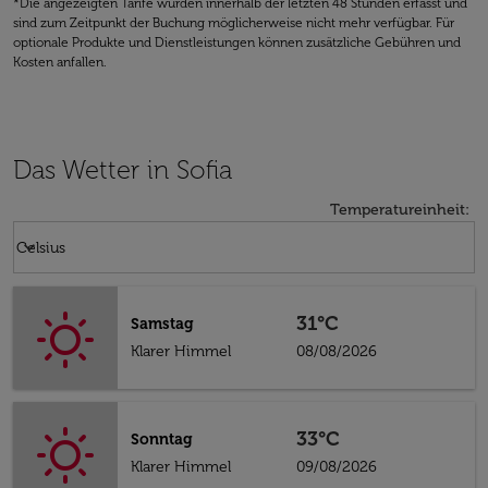
*Die angezeigten Tarife wurden innerhalb der letzten 48 Stunden erfasst und
sind zum Zeitpunkt der Buchung möglicherweise nicht mehr verfügbar. Für
optionale Produkte und Dienstleistungen können zusätzliche Gebühren und
Kosten anfallen.
Das Wetter in Sofia
Temperatureinheit
:
Weather unit option Celsius Selected
keyboard_arrow_down
Celsius
31°C
Samstag
Klarer Himmel
08/08/2026
33°C
Sonntag
Klarer Himmel
09/08/2026