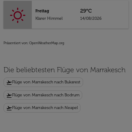
29°C
Freitag
Klarer Himmel
14/08/2026
Präsentiert von
: OpenWeatherMap.org
Die beliebtesten Flüge von Marrakesch
flight_takeoff
Flüge von Marrakesch nach Bukarest
flight_takeoff
Flüge von Marrakesch nach Bodrum
flight_takeoff
Flüge von Marrakesch nach Neapel