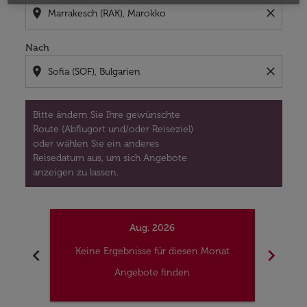
location_on
close
Nach
location_on
close
Bitte ändern Sie Ihre gewünschte
Route (Abflugort und/oder Reiseziel)
oder wählen Sie ein anderes
Reisedatum aus, um sich Angebote
anzeigen zu lassen.
Aug. 2026
chevron_left
chevron_right
Keine Ergebnisse für diesen Monat
Kei
Angebote finden