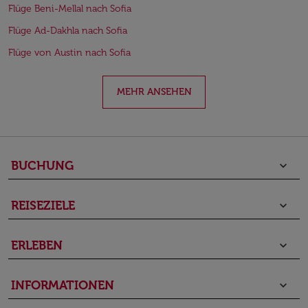
Flüge Beni-Mellal nach Sofia
Flüge Ad-Dakhla nach Sofia
Flüge von Austin nach Sofia
MEHR ANSEHEN
BUCHUNG
keyboard_arrow_down
REISEZIELE
keyboard_arrow_down
ERLEBEN
keyboard_arrow_down
INFORMATIONEN
keyboard_arrow_down