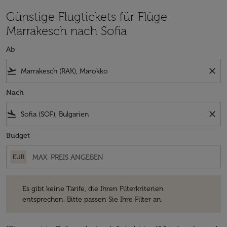
Günstige Flugtickets für Flüge
Marrakesch nach Sofia
Ab
flight_takeoff
close
Nach
flight_land
close
Budget
EUR
Es gibt keine Tarife, die Ihren Filterkriterien entsprechen. Bitte passe
Es gibt keine Tarife, die Ihren Filterkriterien
entsprechen. Bitte passen Sie Ihre Filter an.