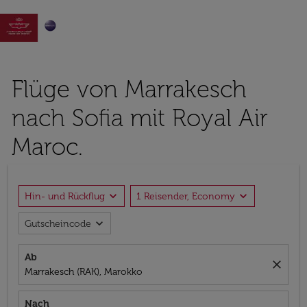

Flüge von Marrakesch
nach Sofia mit Royal Air
Maroc.
expand_more
expand_more
Hin- und Rückflug
1 Reisender, Economy
expand_more
Gutscheincode
Ab
close
Marrakesch (RAK), Marokko
Nach