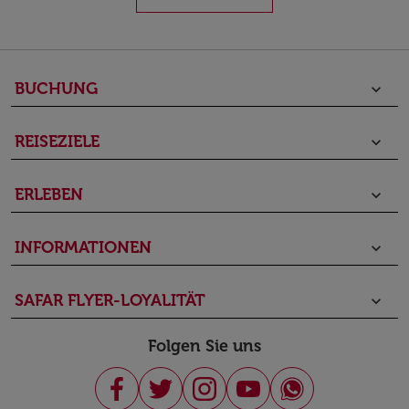
BUCHUNG
keyboard_arrow_down
REISEZIELE
keyboard_arrow_down
ERLEBEN
keyboard_arrow_down
INFORMATIONEN
keyboard_arrow_down
SAFAR FLYER-LOYALITÄT
keyboard_arrow_down
Folgen Sie uns