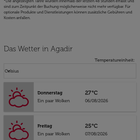
*Die angezeigten Tarife wurden innerhalb der letzten 48 Stunden erfasst und
sind zum Zeitpunkt der Buchung möglicherweise nicht mehr verfügbar. Für
optionale Produkte und Dienstleistungen können zusätzliche Gebühren und
Kosten anfallen.
Das Wetter in Agadir
Temperatureinheit
:
Weather unit option Celsius Selected
keyboard_arrow_down
Celsius
27°C
Donnerstag
Ein paar Wolken
06/08/2026
25°C
Freitag
Ein paar Wolken
07/08/2026