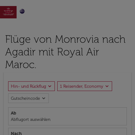

Flüge von Monrovia nach
Agadir mit Royal Air
Maroc.
expand_more
expand_more
Hin- und Rückflug
1 Reisender, Economy
expand_more
Gutscheincode
Ab
Abflugort auswählen
Nach