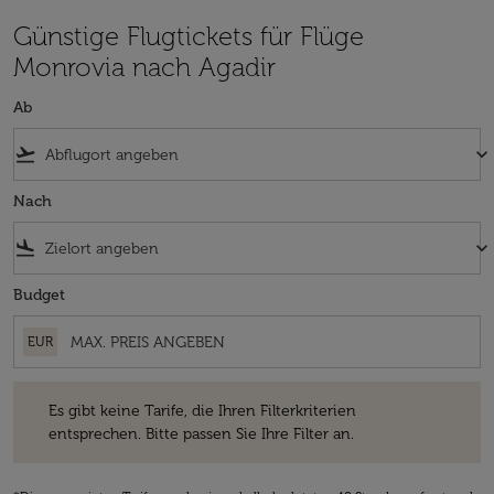
Günstige Flugtickets für Flüge
Monrovia nach Agadir
Ab
flight_takeoff
keyboard_arrow_down
Nach
flight_land
keyboard_arrow_down
Budget
EUR
Es gibt keine Tarife, die Ihren Filterkriterien entsprechen. Bitte passe
Es gibt keine Tarife, die Ihren Filterkriterien
entsprechen. Bitte passen Sie Ihre Filter an.