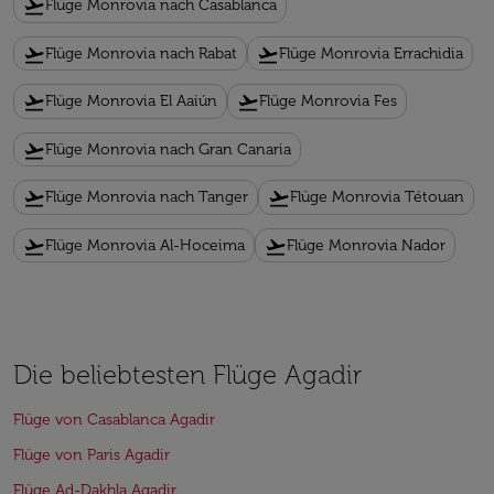
flight_takeoff
Flüge Monrovia nach Casablanca
flight_takeoff
flight_takeoff
Flüge Monrovia nach Rabat
Flüge Monrovia Errachidia
flight_takeoff
flight_takeoff
Flüge Monrovia El Aaiún
Flüge Monrovia Fes
flight_takeoff
Flüge Monrovia nach Gran Canaria
flight_takeoff
flight_takeoff
Flüge Monrovia nach Tanger
Flüge Monrovia Tétouan
flight_takeoff
flight_takeoff
Flüge Monrovia Al-Hoceima
Flüge Monrovia Nador
Die beliebtesten Flüge Agadir
Flüge von Casablanca Agadir
Flüge von Paris Agadir
Flüge Ad-Dakhla Agadir