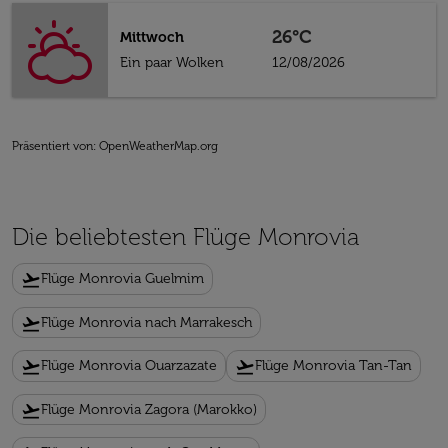
26°C
Mittwoch
Ein paar Wolken
12/08/2026
Präsentiert von
: OpenWeatherMap.org
Die beliebtesten Flüge Monrovia
flight_takeoff
Flüge Monrovia Guelmim
flight_takeoff
Flüge Monrovia nach Marrakesch
flight_takeoff
flight_takeoff
Flüge Monrovia Ouarzazate
Flüge Monrovia Tan-Tan
flight_takeoff
Flüge Monrovia Zagora (Marokko)