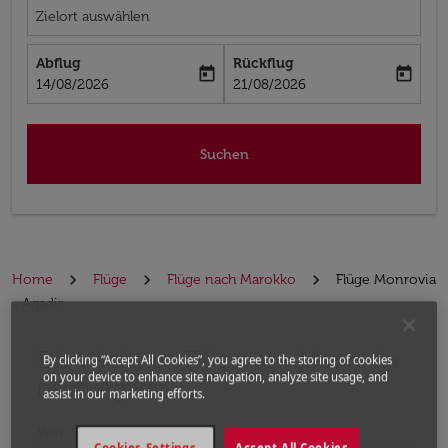
Zielort auswählen
Abflug
Rückflug
today
today
fc-booking-departure-date-aria-label
fc-booking-return-date-aria-label
14/08/2026
21/08/2026
Suchen
Home
Flüge
Flüge nach Marokko
Flüge Monrovia
- Agadir
Die nächsten Flüge von Monrovia
Bitte ändern Sie Ihre gewünschte Route (Abflugort un
By clicking “Accept All Cookies”, you agree to the storing of cookies
on your device to enhance site navigation, analyze site usage, and
nach Agadir
assist in our marketing efforts.
Von
Cookies Settings
Accept All Cookies