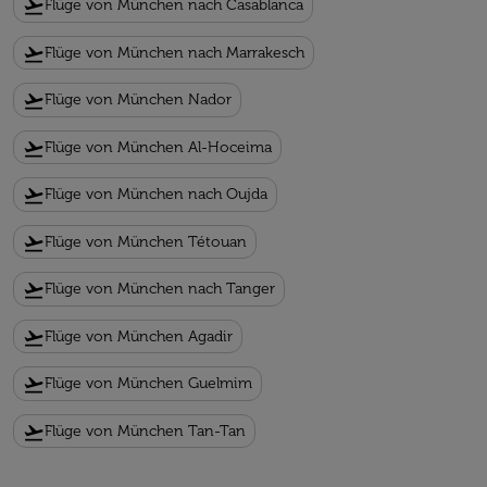
flight_takeoff
Flüge von München nach Casablanca
flight_takeoff
Flüge von München nach Marrakesch
flight_takeoff
Flüge von München Nador
flight_takeoff
Flüge von München Al-Hoceima
flight_takeoff
Flüge von München nach Oujda
flight_takeoff
Flüge von München Tétouan
flight_takeoff
Flüge von München nach Tanger
flight_takeoff
Flüge von München Agadir
flight_takeoff
Flüge von München Guelmim
flight_takeoff
Flüge von München Tan-Tan