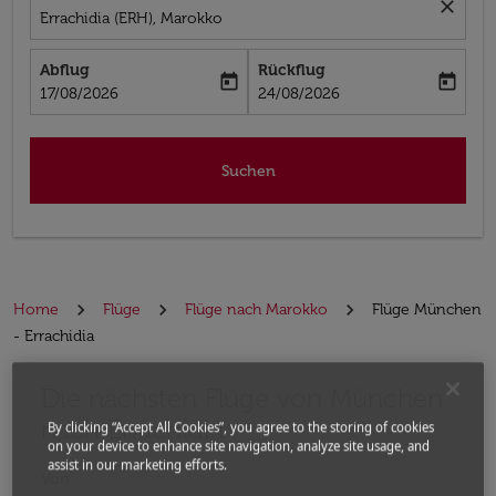
close
Errachidia (ERH), Marokko
Abflug
Rückflug
today
today
fc-booking-departure-date-aria-label
fc-booking-return-date-aria-label
17/08/2026
24/08/2026
Suchen
Home
Flüge
Flüge nach Marokko
Flüge München
- Errachidia
Die nächsten Flüge von München
Bitte ändern Sie Ihre gewünschte Route (Abflugort un
nach Errachidia
By clicking “Accept All Cookies”, you agree to the storing of cookies
on your device to enhance site navigation, analyze site usage, and
assist in our marketing efforts.
Von