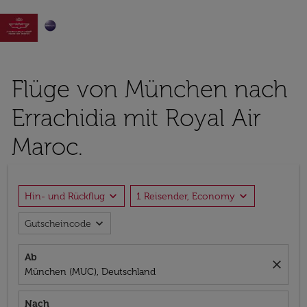

Flüge von München nach
Errachidia mit Royal Air
Maroc.
expand_more
expand_more
Hin- und Rückflug
1 Reisender, Economy
expand_more
Gutscheincode
Ab
close
München (MUC), Deutschland
Nach