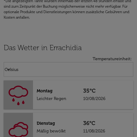
*Die angezeigten Tarife wurden innerhalb der letzten 48 Stunden erfasst und
sind zum Zeitpunkt der Buchung möglicherweise nicht mehr verfügbar. Für
optionale Produkte und Dienstleistungen können zusätzliche Gebühren und
Kosten anfallen.
Das Wetter in Errachidia
Temperatureinheit
:
Weather unit option Celsius Selected
keyboard_arrow_down
Celsius
35°C
Montag
Leichter Regen
10/08/2026
36°C
Dienstag
Mäßig bewölkt
11/08/2026