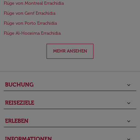
Flüge von Montreal Errachidia
Flüge von Genf Errachidia
Flüge von Porto Errachidia
Flüge Al-Hoceima Errachidia
MEHR ANSEHEN
BUCHUNG
keyboard_arrow_down
REISEZIELE
keyboard_arrow_down
ERLEBEN
keyboard_arrow_down
INFORMATIONEN
keyboard_arrow_down