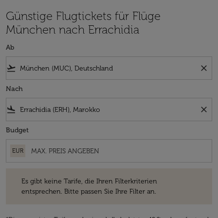
Günstige Flugtickets für Flüge
München nach Errachidia
Ab
flight_takeoff
close
Nach
flight_land
close
Budget
EUR
Es gibt keine Tarife, die Ihren Filterkriterien entsprechen. Bitte passe
Es gibt keine Tarife, die Ihren Filterkriterien
entsprechen. Bitte passen Sie Ihre Filter an.