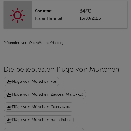
34°C
Sonntag
Klarer Himmel
16/08/2026
Präsentiert von
: OpenWeatherMap.org
Die beliebtesten Flüge von München
flight_takeoff
Flüge von München Fes
flight_takeoff
Flüge von München Zagora (Marokko)
flight_takeoff
Flüge von München Ouarzazate
flight_takeoff
Flüge von München nach Rabat