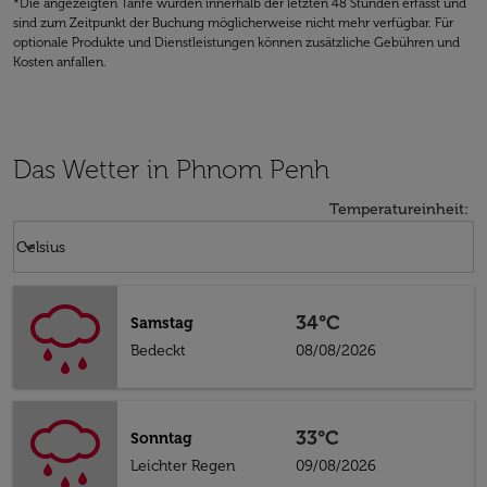
*Die angezeigten Tarife wurden innerhalb der letzten 48 Stunden erfasst und
sind zum Zeitpunkt der Buchung möglicherweise nicht mehr verfügbar. Für
optionale Produkte und Dienstleistungen können zusätzliche Gebühren und
Kosten anfallen.
Das Wetter in Phnom Penh
Temperatureinheit
:
Weather unit option Celsius Selected
keyboard_arrow_down
Celsius
34°C
Samstag
Bedeckt
08/08/2026
33°C
Sonntag
Leichter Regen
09/08/2026