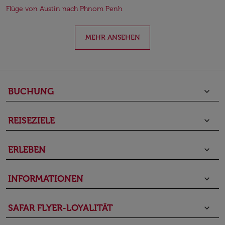
Flüge von Austin nach Phnom Penh
MEHR ANSEHEN
BUCHUNG
keyboard_arrow_down
REISEZIELE
keyboard_arrow_down
ERLEBEN
keyboard_arrow_down
INFORMATIONEN
keyboard_arrow_down
SAFAR FLYER-LOYALITÄT
keyboard_arrow_down