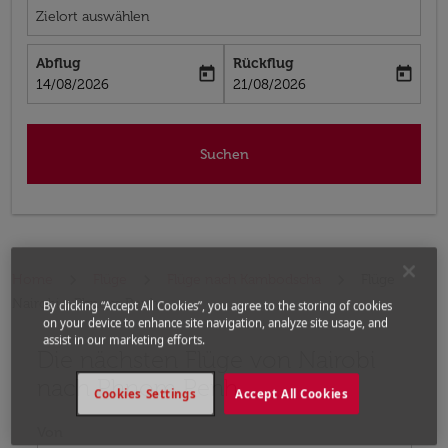
Zielort auswählen
Abflug
Rückflug
today
today
fc-booking-departure-date-aria-label
fc-booking-return-date-aria-label
14/08/2026
21/08/2026
Suchen
Home
Flüge
Flüge nach Kambodscha
Flüge
Nairobi - Phnom Penh
By clicking “Accept All Cookies”, you agree to the storing of cookies
on your device to enhance site navigation, analyze site usage, and
assist in our marketing efforts.
Die nächsten Flüge von Nairobi
Bitte ändern Sie Ihre gewünschte Route (Abflugort un
nach Phnom Penh
Cookies Settings
Accept All Cookies
Von