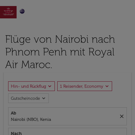

Flüge von Nairobi nach
Phnom Penh mit Royal
Air Maroc.
expand_more
expand_more
Hin- und Rückflug
1 Reisender, Economy
expand_more
Gutscheincode
Ab
close
Nairobi (NBO), Kenia
Nach