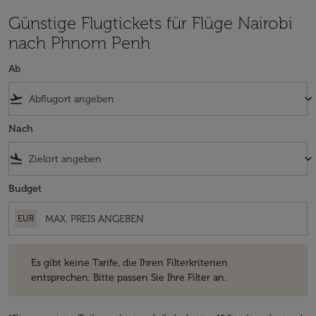
Günstige Flugtickets für Flüge Nairobi
nach Phnom Penh
Ab
flight_takeoff
keyboard_arrow_down
Nach
flight_land
keyboard_arrow_down
Budget
EUR
Es gibt keine Tarife, die Ihren Filterkriterien entsprechen. Bitte passe
Es gibt keine Tarife, die Ihren Filterkriterien
entsprechen. Bitte passen Sie Ihre Filter an.