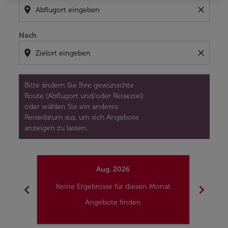
location_on
close
Nach
location_on
close
Bitte ändern Sie Ihre gewünschte
Route (Abflugort und/oder Reiseziel)
oder wählen Sie ein anderes
Reisedatum aus, um sich Angebote
anzeigen zu lassen.
Aug. 2026
chevron_left
chevron_right
Keine Ergebnisse für diesen Monat
Kei
Angebote finden