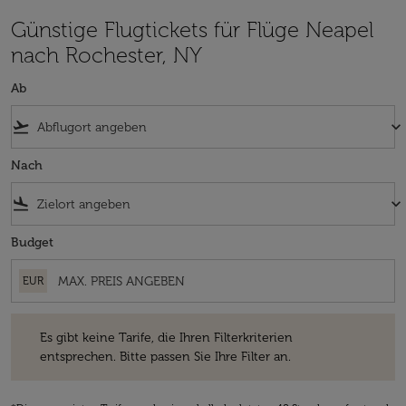
Günstige Flugtickets für Flüge Neapel
nach Rochester, NY
Ab
flight_takeoff
keyboard_arrow_down
Nach
flight_land
keyboard_arrow_down
Budget
EUR
Es gibt keine Tarife, die Ihren Filterkriterien entsprechen. Bitte passe
Es gibt keine Tarife, die Ihren Filterkriterien
entsprechen. Bitte passen Sie Ihre Filter an.