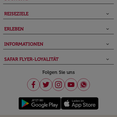
REISEZIELE
keyboard_arrow_down
ERLEBEN
keyboard_arrow_down
INFORMATIONEN
keyboard_arrow_down
SAFAR FLYER-LOYALITÄT
keyboard_arrow_down
Folgen Sie uns