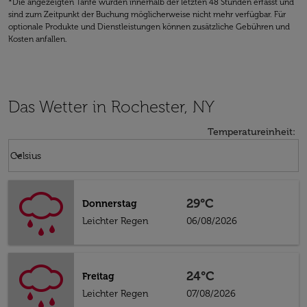
*Die angezeigten Tarife wurden innerhalb der letzten 48 Stunden erfasst und
sind zum Zeitpunkt der Buchung möglicherweise nicht mehr verfügbar. Für
optionale Produkte und Dienstleistungen können zusätzliche Gebühren und
Kosten anfallen.
Das Wetter in Rochester, NY
Temperatureinheit
:
Weather unit option Celsius Selected
keyboard_arrow_down
Celsius
29°C
Donnerstag
Leichter Regen
06/08/2026
24°C
Freitag
Leichter Regen
07/08/2026