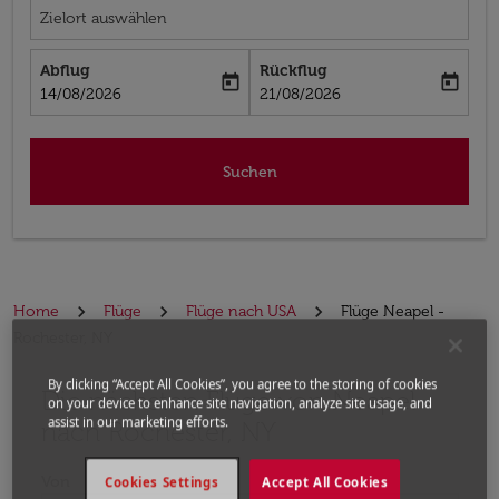
Zielort auswählen
Abflug
Rückflug
today
today
fc-booking-departure-date-aria-label
fc-booking-return-date-aria-label
14/08/2026
21/08/2026
Suchen
Home
Flüge
Flüge nach USA
Flüge Neapel -
Rochester, NY
By clicking “Accept All Cookies”, you agree to the storing of cookies
Die nächsten Flüge von Neapel
Bitte ändern Sie Ihre gewünschte Route (Abflugort un
on your device to enhance site navigation, analyze site usage, and
assist in our marketing efforts.
nach Rochester, NY
Von
Cookies Settings
Accept All Cookies