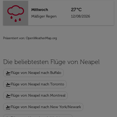
27°C
Mittwoch
Mäßiger Regen
12/08/2026
Präsentiert von
: OpenWeatherMap.org
Die beliebtesten Flüge von Neapel
flight_takeoff
Flüge von Neapel nach Buffalo
flight_takeoff
Flüge von Neapel nach Toronto
flight_takeoff
Flüge von Neapel nach Montreal
flight_takeoff
Flüge von Neapel nach New York/Newark