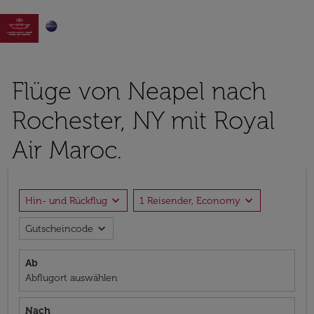

Flüge von Neapel nach
Rochester, NY mit Royal
Air Maroc.
expand_more
expand_more
Hin- und Rückflug
1 Reisender, Economy
expand_more
Gutscheincode
Ab
Abflugort auswählen
Nach