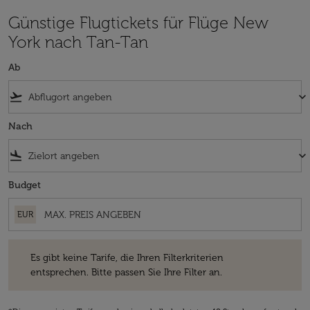
Günstige Flugtickets für Flüge New
York nach Tan-Tan
Ab
flight_takeoff
keyboard_arrow_down
Nach
flight_land
keyboard_arrow_down
Budget
EUR
Es gibt keine Tarife, die Ihren Filterkriterien entsprechen. Bitte passe
Es gibt keine Tarife, die Ihren Filterkriterien
entsprechen. Bitte passen Sie Ihre Filter an.