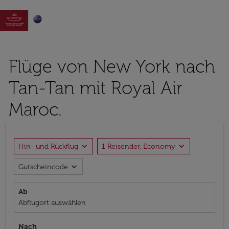

Flüge von New York nach
Tan-Tan mit Royal Air
Maroc.
expand_more
expand_more
Hin- und Rückflug
1 Reisender, Economy
expand_more
Gutscheincode
Ab
Abflugort auswählen
Nach