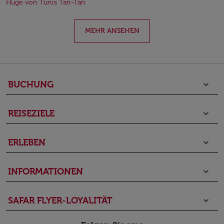
Flüge von Tunis Tan-Tan
MEHR ANSEHEN
BUCHUNG
keyboard_arrow_down
REISEZIELE
keyboard_arrow_down
ERLEBEN
keyboard_arrow_down
INFORMATIONEN
keyboard_arrow_down
SAFAR FLYER-LOYALITÄT
keyboard_arrow_down