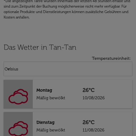
*Die angezeigten Tarife wurden innerhalb der letzten 48 Stunden erfasst und
sind zum Zeitpunkt der Buchung möglicherweise nicht mehr verfügbar. Für
optionale Produkte und Dienstleistungen können zusätzliche Gebühren und
Kosten anfallen.
Das Wetter in Tan-Tan
Temperatureinheit
:
Weather unit option Celsius Selected
keyboard_arrow_down
Celsius
26°C
Montag
Mäßig bewölkt
10/08/2026
26°C
Dienstag
Mäßig bewölkt
11/08/2026