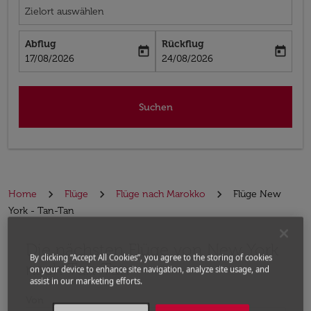
Zielort auswählen
Abflug
Rückflug
today
today
fc-booking-departure-date-aria-label
fc-booking-return-date-aria-label
17/08/2026
24/08/2026
Suchen
Home
Flüge
Flüge nach Marokko
Flüge New
York - Tan-Tan
Die nächsten Flüge von New York
Bitte ändern Sie Ihre gewünschte Route (Abflugort un
By clicking “Accept All Cookies”, you agree to the storing of cookies
nach Tan-Tan
on your device to enhance site navigation, analyze site usage, and
assist in our marketing efforts.
Von